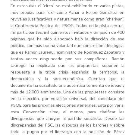
En estos días el “circo” se está exhibiendo en varias pistas,
muy propias para “ex”, como Aznar o Felipe González ,en
reviváles justificatívos y naturalmente como gran “charivari”,
la Conferencia Política del PSOE. Todos en la pista central,
mil participantes, mil quinientos invitados y un guión de 400
páginas que ha sido elaborado bajo la dirección de ese
político, con más buena voluntad que concreción ideológica,
que es Ramón Jaúregui, exministro de Rodríguez Zapatero y
tantas veces ninguneado por sus compañeros. Ramón
Jauregui ha explicado que las propuestas suponen la
respuesta a la triple crisis española: la territorial, la
democrática y la socioeconómica. Cuentan que el
documento ha suscitado una auténtica tormenta de ideas y
más de 12.000 enmiendas. Una de las propuestas consiste
en la elección, por votación universal, del candidato del
PSOE para las próximas elecciones generales. Está por ver si
esta Convención sirve, al menos, para clarificar las
divergencias que ahogan al partido socialista. Desde las
discrepancias del PSC, las disputas de los barones y sobre
todo la pugna por el liderazgo con la posición de Pérez