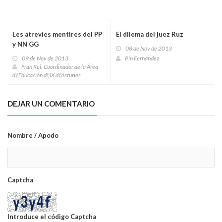
Les atrevíes mentires del PP
El dilema del juez Ruz
y NN GG
08 de Nov de 2013
09 de Nov de 2013
Pin Fernández
Fran Rei, Coordinador de la Área
d\'Educación d\'IX d\'Asturies
DEJAR UN COMENTARIO
Nombre / Apodo
Captcha
Introduce el código Captcha