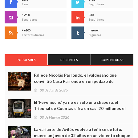
Fans
Seguidores
19900
830
Seguidores
Seguidores
+ 6200
¡nuevo!
Lectores diarios
Síguenos
POPULARES
RECIENTES
COMENTADAS
Fallece Nicolás Parrondo, el valdesano que
convirtió Casa Parrondo en un pedazo de
Asturias en Madrid
30 de Jun de 2026
El ‘Fevemocho’ ya no es solo una chapuza: el
Tribunal de Cuentas cifra en casi 20 millones el
sobrecoste de los trenes que no cabían por los
30 de May de 2026
túneles
La variante de Avilés vuelve a teñirse de luto:
muere un joven de 32 años en un violento choque