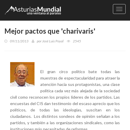
Naveg
Mejor pactos que 'charivaris'
09/11/2013
por
José Luis Poyal
2545
El gran circo político bate todas las
muestras de espectacularidad para atraer la
atención hacia sus protagonistas, una clase
política cada vez más alejada de la sociedad
civil como reconocen los propios líderes de los partidos. Las
encuestas del CIS dan testimonio del escaso aprecio que los
políticos, de todas las ideologías, suscitan en los
ciudadanos. Los distintos sondeos de opinión señalan a los
partidos, y también a las organizaciones sindicales, como las
instituciones más necesitadas de reformas.