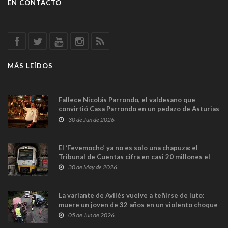
EN CONTACTO
MÁS LEÍDOS
Fallece Nicolás Parrondo, el valdesano que
convirtió Casa Parrondo en un pedazo de Asturias
en Madrid
30 de Jun de 2026
El ‘Fevemocho’ ya no es solo una chapuza: el
Tribunal de Cuentas cifra en casi 20 millones el
sobrecoste de los trenes que no cabían por los
30 de May de 2026
túneles
La variante de Avilés vuelve a teñirse de luto:
muere un joven de 32 años en un violento choque
frontal
05 de Jun de 2026