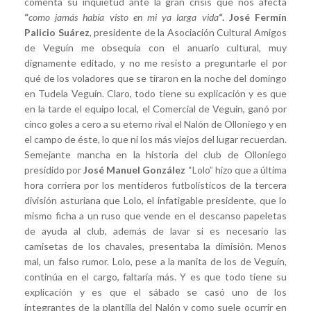
comenta su inquietud ante la gran crisis que nos afecta
“
como jamás había visto en mi ya larga vida
“.
José Fermín
Palicio Suárez
, presidente de la Asociación Cultural Amigos
de Veguín me obsequia con el anuario cultural, muy
dignamente editado, y no me resisto a preguntarle el por
qué de los voladores que se tiraron en la noche del domingo
en Tudela Veguín. Claro, todo tiene su explicación y es que
en la tarde el equipo local, el Comercial de Veguín, ganó por
cinco goles a cero a su eterno rival el Nalón de Olloniego y en
el campo de éste, lo que ni los más viejos del lugar recuerdan.
Semejante mancha en la historia del club de Olloniego
presidido por
José Manuel González
“Lolo” hizo que a última
hora corriera por los mentideros futbolísticos de la tercera
división asturiana que Lolo, el infatigable presidente, que lo
mismo ficha a un ruso que vende en el descanso papeletas
de ayuda al club, además de lavar si es necesario las
camisetas de los chavales, presentaba la dimisión. Menos
mal, un falso rumor. Lolo, pese a la manita de los de Veguín,
continúa en el cargo, faltaría más. Y es que todo tiene su
explicación y es que el sábado se casó uno de los
integrantes de la plantilla del Nalón y como suele ocurrir en