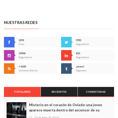
NUESTRAS REDES
2292
5992
Fans
Seguidores
19900
830
Seguidores
Seguidores
+ 6200
¡nuevo!
Lectores diarios
Síguenos
POPULARES
RECIENTES
COMENTADAS
Misterio en el corazón de Oviedo: una joven
aparece muerta dentro del ascensor de su
edificio y las cámaras captan sus últimos minutos
10 de May de 2026