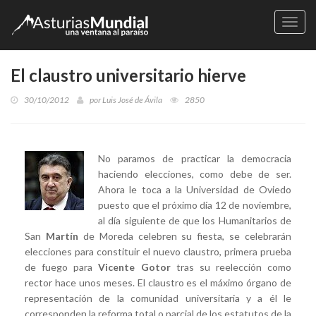
Naveg
El claustro universitario hierve
30/10/2012
por
Luis José de Ávila
2850
No paramos de practicar la democracia
haciendo elecciones, como debe de ser.
Ahora le toca a la Universidad de Oviedo
puesto que el próximo día 12 de noviembre,
al día siguiente de que los Humanitarios de
San
Martín
de Moreda celebren su fiesta, se celebrarán
elecciones para constituir el nuevo claustro, primera prueba
de fuego para
Vicente Gotor
tras su reelección como
rector hace unos meses. El claustro es el máximo órgano de
representación de la comunidad universitaria y a él le
corresponden la reforma total o parcial de los estatutos de la