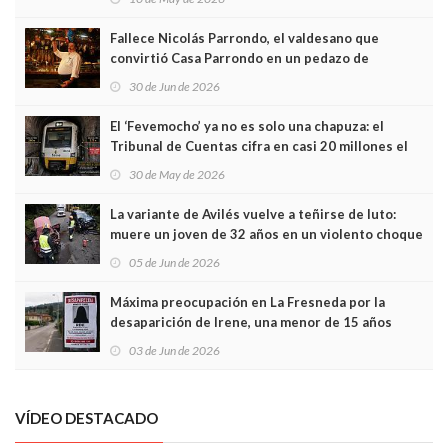
Fallece Nicolás Parrondo, el valdesano que
convirtió Casa Parrondo en un pedazo de
Asturias en Madrid
30 de Jun de 2026
El ‘Fevemocho’ ya no es solo una chapuza: el
Tribunal de Cuentas cifra en casi 20 millones el
sobrecoste de los trenes que no cabían por los
30 de May de 2026
túneles
La variante de Avilés vuelve a teñirse de luto:
muere un joven de 32 años en un violento choque
frontal
05 de Jun de 2026
Máxima preocupación en La Fresneda por la
desaparición de Irene, una menor de 15 años
03 de Jun de 2026
VÍDEO DESTACADO