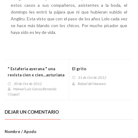
estos casos a sus compañeros, asistentes a la boda, el
domingo les entró la pájara que ni que hubieran subido el
Angliru. Esta visto que con el paso de los años Lolo cada vez
se hace más blando con los chicos. Por mucho picador que
haya sido es ley de vida.
" Estaferia ayerana " una
El grito
revista cien x cien...asturiana
31 de Oct de 2012
30 de Oct de 2012
Rafael del Naranco
Manuel Luis García Bernardo
\'Cuqui\'
DEJAR UN COMENTARIO
Nombre / Apodo