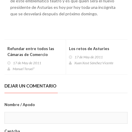
de este emblemático teatro y es que quien será el nuevo
presidente de Asturias es hoy por hoy toda una incógnita
que se desvelará después del próximo domingo.
Refundar entre todos las
Los retos de Asturies
Cámaras de Comercio
17 de May de 2011
17 de May de 2011
Xuan Xosé Sánchez Vicente
Manuel Teruel*
DEJAR UN COMENTARIO
Nombre / Apodo
Captcha