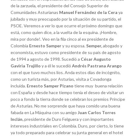
de la zarzuela, el presidente del Consejo Superior de
Comunidades Asturianas
Manuel Fernández de la Cera
ya
jubilado y muy preocupado por la situación de su partido, el
PSOE. Veremos a ver lo que ocurre el próximo domingo que
está, como quien dice, a la vuelta de la esquina. ¡Hombre,
mira por donde!. Veo en la fila cinco al ex presidente de
Colombia
Ernesto Samper
y su esposa.
Semper,
abogado y
economista
,
estuvo como presidente de su país de agosto
de 1994 a agosto de 1998. Sucedió a
César Augusto
Gaviria Trujillo
y a él le sucedió
Andrés Pastrana Arango
con el que tuvo muchos líos. Anda estos días de incógnito,
como un turista más, por Asturias, visita a Covadonga
incluida.
Ernesto Samper Pizano
tiene muy buena relación
con España y desde hace tiempo tenía el deseo de visitar un
poco a fondo la tierra donde se celebran los premios Príncipe
de Asturias. No me sorprende que haya comido una buena
fabada en La Máquina con su amigo
Juan Carlos Torres
Inclán,
presidente de Duro Felguera y con importantes
intereses industriales en Colombia. Duro, por cierto, lo tiene
ya todo preparado para celebrar su junta general en el hotel