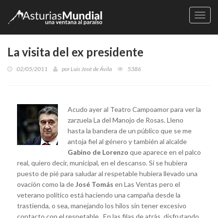
Naveg
La visita del ex presidente
02/05/2011
por
Luis José de Ávila
5386
Acudo ayer al Teatro Campoamor para ver la
zarzuela La del Manojo de Rosas. Lleno
hasta la bandera de un público que se me
antoja fiel al género y también al alcalde
Gabino de Lorenzo
que aparece en el palco
real, quiero decir, municipal, en el descanso. Si se hubiera
puesto de pié para saludar al respetable hubiera llevado una
ovación como la de
José Tomás
en Las Ventas pero el
veterano político está haciendo una campaña desde la
trastienda, o sea, manejando los hilos sin tener excesivo
contacto con el respetable.. En las filas de atrás, disfrutando