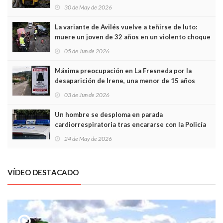
sobrecoste de los trenes que no cabían por los
30 de May de 2026
túneles
La variante de Avilés vuelve a teñirse de luto:
muere un joven de 32 años en un violento choque
frontal
05 de Jun de 2026
Máxima preocupación en La Fresneda por la
desaparición de Irene, una menor de 15 años
03 de Jun de 2026
Un hombre se desploma en parada
cardiorrespiratoria tras encararse con la Policía
Local en Luanco
24 de May de 2026
VÍDEO DESTACADO