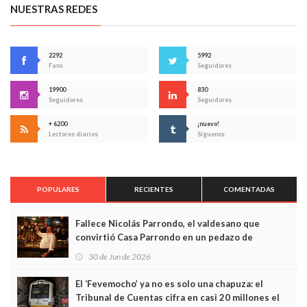
NUESTRAS REDES
2292
5992
Fans
Seguidores
19900
830
Seguidores
Seguidores
+ 6200
¡nuevo!
Lectores diarios
Síguenos
POPULARES
RECIENTES
COMENTADAS
Fallece Nicolás Parrondo, el valdesano que
convirtió Casa Parrondo en un pedazo de
Asturias en Madrid
30 de Jun de 2026
El ‘Fevemocho’ ya no es solo una chapuza: el
Tribunal de Cuentas cifra en casi 20 millones el