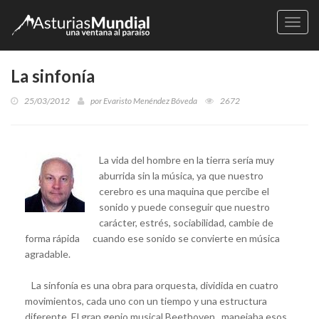
Naveg
La sinfonía
25/03/2012
por
Evaristo Menéndez Bóveda
2672
La vida del hombre en la tierra sería muy
aburrida sin la música, ya que nuestro
cerebro es una maquina que percibe el
sonido y puede conseguir que nuestro
carácter, estrés, sociabilidad, cambie de
forma rápida cuando ese sonido se convierte en música
agradable.
La sinfonía es una obra para orquesta, dividida en cuatro
movimientos, cada uno con un tiempo y una estructura
diferente. El gran genio musical Beethoven, manejaba esos