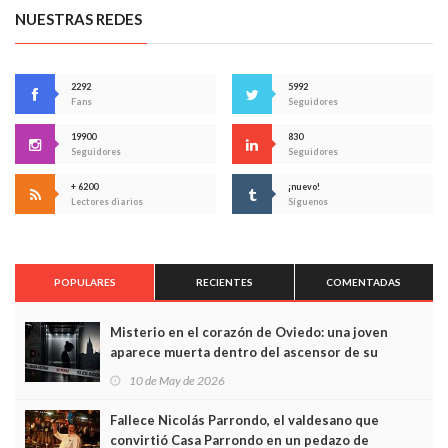
NUESTRAS REDES
2292
5992
Fans
Seguidores
19900
830
Seguidores
Seguidores
+ 6200
¡nuevo!
Lectores diarios
Síguenos
POPULARES
RECIENTES
COMENTADAS
Misterio en el corazón de Oviedo: una joven
aparece muerta dentro del ascensor de su
edificio y las cámaras captan sus últimos minutos
10 de May de 2026
Fallece Nicolás Parrondo, el valdesano que
convirtió Casa Parrondo en un pedazo de