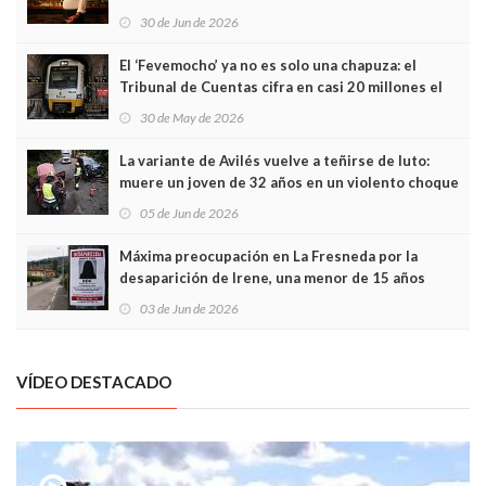
Asturias en Madrid
30 de Jun de 2026
El ‘Fevemocho’ ya no es solo una chapuza: el
Tribunal de Cuentas cifra en casi 20 millones el
sobrecoste de los trenes que no cabían por los
30 de May de 2026
túneles
La variante de Avilés vuelve a teñirse de luto:
muere un joven de 32 años en un violento choque
frontal
05 de Jun de 2026
Máxima preocupación en La Fresneda por la
desaparición de Irene, una menor de 15 años
03 de Jun de 2026
VÍDEO DESTACADO