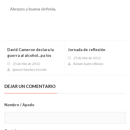
Abrazos y buena sinfonía,
David Cameron declara la
Jornada de reflexión
guerra al alcohol...pa los
25 de Mar de 2012
probes
25 de Mar de 2012
Román Suárez Blanco
Ignacio Sánchez-Vicente
DEJAR UN COMENTARIO
Nombre / Apodo