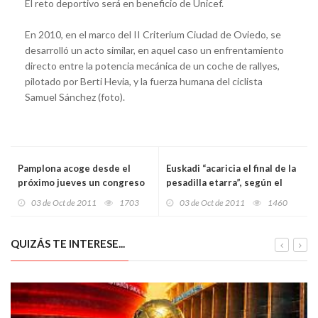
El reto deportivo será en beneficio de Unicef.
En 2010, en el marco del II Criterium Ciudad de Oviedo, se
desarrolló un acto similar, en aquel caso un enfrentamiento
directo entre la potencia mecánica de un coche de rallyes,
pilotado por Berti Hevia, y la fuerza humana del ciclista
Samuel Sánchez (foto).
Pamplona acoge desde el
Euskadi “acaricia el final de la
próximo jueves un congreso
pesadilla etarra”, según el
nacional de Bioética
Lehendakari
03 de Oct de 2011
1703
03 de Oct de 2011
1460
QUIZÁS TE INTERESE...