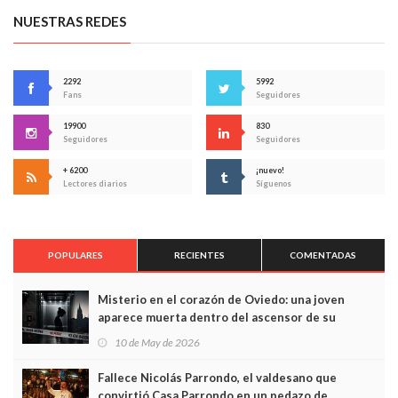
NUESTRAS REDES
2292
5992
Fans
Seguidores
19900
830
Seguidores
Seguidores
+ 6200
¡nuevo!
Lectores diarios
Síguenos
POPULARES
RECIENTES
COMENTADAS
Misterio en el corazón de Oviedo: una joven
aparece muerta dentro del ascensor de su
edificio y las cámaras captan sus últimos minutos
10 de May de 2026
Fallece Nicolás Parrondo, el valdesano que
convirtió Casa Parrondo en un pedazo de