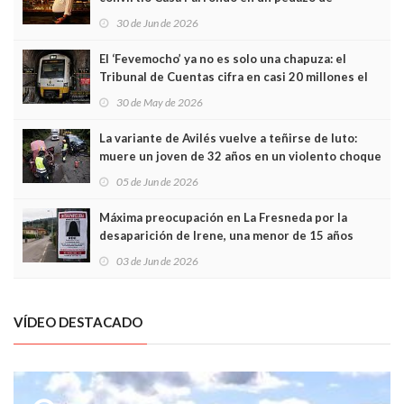
Asturias en Madrid
30 de Jun de 2026
El ‘Fevemocho’ ya no es solo una chapuza: el
Tribunal de Cuentas cifra en casi 20 millones el
sobrecoste de los trenes que no cabían por los
30 de May de 2026
túneles
La variante de Avilés vuelve a teñirse de luto:
muere un joven de 32 años en un violento choque
frontal
05 de Jun de 2026
Máxima preocupación en La Fresneda por la
desaparición de Irene, una menor de 15 años
03 de Jun de 2026
VÍDEO DESTACADO