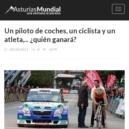
Naveg
Un piloto de coches, un ciclista y un
atleta,... ¿quién ganará?
03/10/2011
0
1679