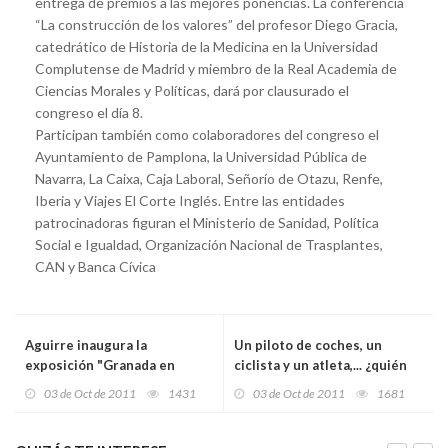
entrega de premios a las mejores ponencias. La conferencia
“La construcción de los valores” del profesor Diego Gracia,
catedrático de Historia de la Medicina en la Universidad
Complutense de Madrid y miembro de la Real Academia de
Ciencias Morales y Políticas, dará por clausurado el
congreso el día 8.
Participan también como colaboradores del congreso el
Ayuntamiento de Pamplona, la Universidad Pública de
Navarra, La Caixa, Caja Laboral, Señorío de Otazu, Renfe,
Iberia y Viajes El Corte Inglés. Entre las entidades
patrocinadoras figuran el Ministerio de Sanidad, Política
Social e Igualdad, Organización Nacional de Trasplantes,
CAN y Banca Cívica
Aguirre inaugura la
Un piloto de coches, un
exposición "Granada en
ciclista y un atleta,... ¿quién
Sorolla", en el Museo Sorolla
ganará?
03 de Oct de 2011
1431
03 de Oct de 2011
1681
de Madrid