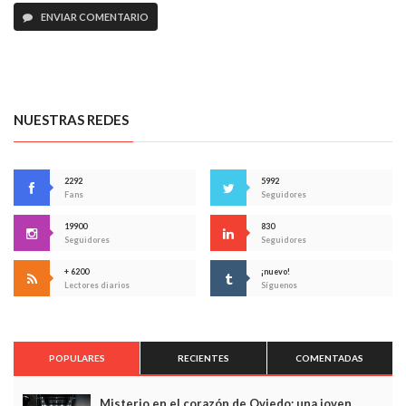
ENVIAR COMENTARIO
NUESTRAS REDES
2292
5992
Fans
Seguidores
19900
830
Seguidores
Seguidores
+ 6200
¡nuevo!
Lectores diarios
Síguenos
POPULARES
RECIENTES
COMENTADAS
Misterio en el corazón de Oviedo: una joven