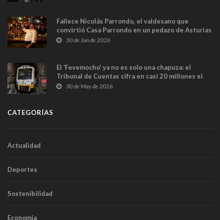
Fallece Nicolás Parrondo, el valdesano que
convirtió Casa Parrondo en un pedazo de Asturias
en Madrid
30 de Jun de 2026
El ‘Fevemocho’ ya no es solo una chapuza: el
Tribunal de Cuentas cifra en casi 20 millones el
sobrecoste de los trenes que no cabían por los
30 de May de 2026
túneles
CATEGORÍAS
Actualidad
Deportes
Sostenibilidad
Economía