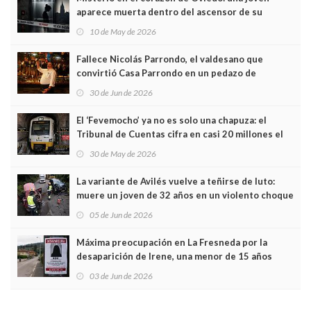
aparece muerta dentro del ascensor de su
edificio y las cámaras captan sus últimos minutos
10 de May de 2026
Fallece Nicolás Parrondo, el valdesano que
convirtió Casa Parrondo en un pedazo de
Asturias en Madrid
30 de Jun de 2026
El ‘Fevemocho’ ya no es solo una chapuza: el
Tribunal de Cuentas cifra en casi 20 millones el
sobrecoste de los trenes que no cabían por los
30 de May de 2026
túneles
La variante de Avilés vuelve a teñirse de luto:
muere un joven de 32 años en un violento choque
frontal
05 de Jun de 2026
Máxima preocupación en La Fresneda por la
desaparición de Irene, una menor de 15 años
03 de Jun de 2026