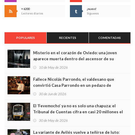
+ 6200
¡nuevo!
Lectores diarios
Síguenos
POPULARES
RECIENTES
COMENTADAS
Misterio en el corazón de Oviedo: una joven
aparece muerta dentro del ascensor de su
edificio y las cámaras captan sus últimos minutos
10 de May de 2026
Fallece Nicolás Parrondo, el valdesano que
convirtió Casa Parrondo en un pedazo de
Asturias en Madrid
30 de Jun de 2026
El ‘Fevemocho’ ya no es solo una chapuza: el
Tribunal de Cuentas cifra en casi 20 millones el
sobrecoste de los trenes que no cabían por los
30 de May de 2026
túneles
La variante de Avilés vuelve a teñirse de luto: