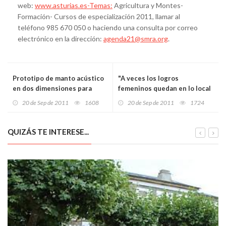
web:
www.asturias.es-Temas:
Agricultura y Montes-
Formación- Cursos de especialización 2011, llamar al
teléfono 985 670 050 o haciendo una consulta por correo
electrónico en la dirección:
agenda21@smra.org
.
Prototipo de manto acústico
"A veces los logros
en dos dimensiones para
femeninos quedan en lo local
conseguir la indetectabilidad
y familiar, en una
20 de Sep de 2011
1608
20 de Sep de 2011
1724
sonora de los objetos
subcategoría del deporte
nacional"
QUIZÁS TE INTERESE...