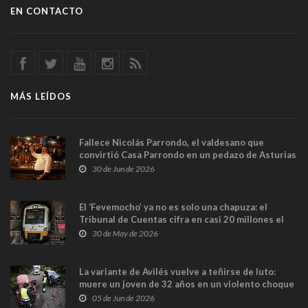
EN CONTACTO
MÁS LEÍDOS
Fallece Nicolás Parrondo, el valdesano que
convirtió Casa Parrondo en un pedazo de Asturias
en Madrid
30 de Jun de 2026
El ‘Fevemocho’ ya no es solo una chapuza: el
Tribunal de Cuentas cifra en casi 20 millones el
sobrecoste de los trenes que no cabían por los
30 de May de 2026
túneles
La variante de Avilés vuelve a teñirse de luto:
muere un joven de 32 años en un violento choque
frontal
05 de Jun de 2026