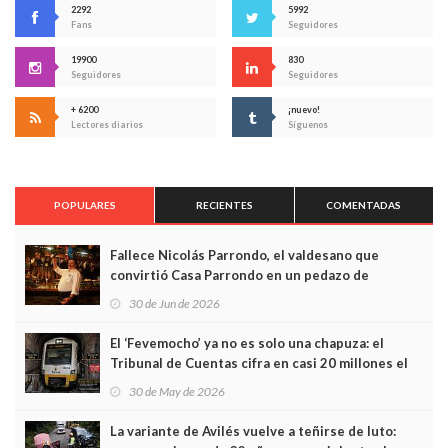
2292
5992
Fans
Seguidores
19900
830
Seguidores
Seguidores
+ 6200
¡nuevo!
Lectores diarios
Síguenos
POPULARES
RECIENTES
COMENTADAS
Fallece Nicolás Parrondo, el valdesano que
convirtió Casa Parrondo en un pedazo de
Asturias en Madrid
30 de Jun de 2026
El ‘Fevemocho’ ya no es solo una chapuza: el
Tribunal de Cuentas cifra en casi 20 millones el
sobrecoste de los trenes que no cabían por los
30 de May de 2026
túneles
La variante de Avilés vuelve a teñirse de luto: