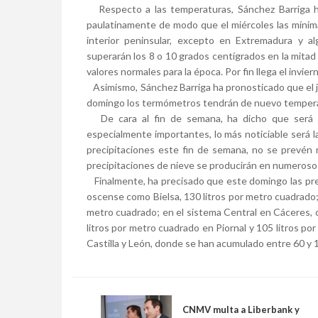
Respecto a las temperaturas, Sánchez Barriga ha
paulatinamente de modo que el miércoles las mínim
interior peninsular, excepto en Extremadura y 
superarán los 8 o 10 grados centígrados en la mitad 
valores normales para la época. Por fin llega el invie
Asimismo, Sánchez Barriga ha pronosticado que el ju
domingo los termómetros tendrán de nuevo temperat
De cara al fin de semana, ha dicho que será típ
especialmente importantes, lo más noticiable será 
precipitaciones este fin de semana, no se prevén 
precipitaciones de nieve se producirán en numerosos
Finalmente, ha precisado que este domingo las pre
oscense como Bielsa, 130 litros por metro cuadrado; 
metro cuadrado; en el sistema Central en Cáceres, 
litros por metro cuadrado en Piornal y 105 litros po
Castilla y León, donde se han acumulado entre 60 y 
CNMV multa a Liberbank y