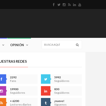
OPINIÓN
UESTRAS REDES
2292
5992
Fans
Seguidores
19900
830
Seguidores
Seguidores
+ 6200
¡nuevo!
Lectores diarios
Síguenos