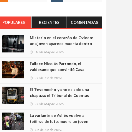
POPULARES
RECIENTES
COMENTADAS
Misterio en el corazón de Oviedo:
una joven aparece muerta dentro
del ascensor de su edificio y las
10 de May de 2026
cámaras captan sus últimos
minutos
Fallece Nicolás Parrondo, el
valdesano que convirtió Casa
Parrondo en un pedazo de
30 de Jun de 2026
Asturias en Madrid
El ‘Fevemocho’ ya no es solo una
chapuza: el Tribunal de Cuentas
cifra en casi 20 millones el
30 de May de 2026
sobrecoste de los trenes que no
cabían por los túneles
La variante de Avilés vuelve a
teñirse de luto: muere un joven
de 32 años en un violento choque
05 de Jun de 2026