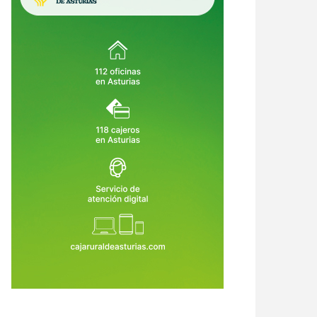
crimen de Llanes destapa una
Asturias crea empleo, pero su
ena de alertas: el asesino había
economía no despega: vuelve a ser
o condenado, expulsado de la
la comunidad que menos crece
6 de Ago de 2026
06 de Ago de 2026
dia Civil y tenía prohibido
tar armas