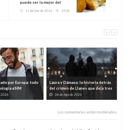
puede ser la mejor del
mundo
11 de Ene de 2016
2536
tado por Europa: todo
Laura y Dámaso: la historia detrás
El 
nología eSIM
del crimen de Llanes que deja tres
cad
hijos huérfanos
sid
e 2026
06 de Ago de 2026
0
Guar
por
Los comentarios están moderados.