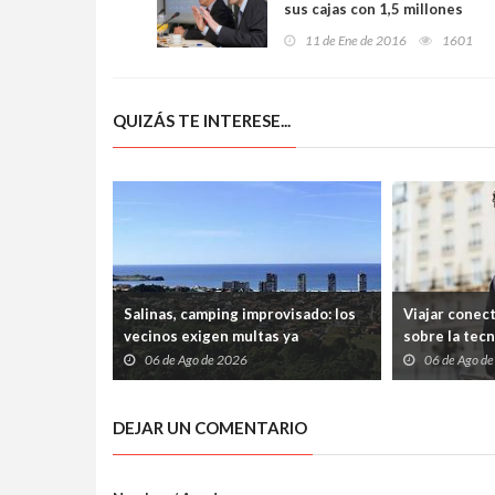
sus cajas con 1,5 millones
por graves infracciones con
11 de Ene de 2016
1601
preferentes
QUIZÁS TE INTERESE...
Salinas, camping improvisado: los
Viajar conec
vecinos exigen multas ya
sobre la tec
06 de Ago de 2026
06 de Ago d
DEJAR UN COMENTARIO