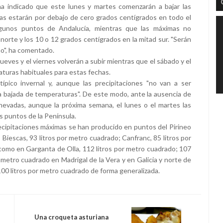
 indicado que este lunes y martes comenzarán a bajar las
as estarán por debajo de cero grados centígrados en todo el
algunos puntos de Andalucía, mientras que las máximas no
norte y los 10 o 12 grados centígrados en la mitad sur. "Serán
rno", ha comentado.
eves y el viernes volverán a subir mientras que el sábado y el
uras habituales para estas fechas.
ico invernal y, aunque las precipitaciones "no van a ser
la bajada de temperaturas". De este modo, ante la ausencia de
nevadas, aunque la próxima semana, el lunes o el martes las
 puntos de la Península.
cipitaciones máximas se han producido en puntos del Pirineo
Biescas, 93 litros por metro cuadrado; Canfranc, 85 litros por
como en Garganta de Olla, 112 litros por metro cuadrado; 107
r metro cuadrado en Madrigal de la Vera y en Galicia y norte de
100 litros por metro cuadrado de forma generalizada.
Una croqueta asturiana