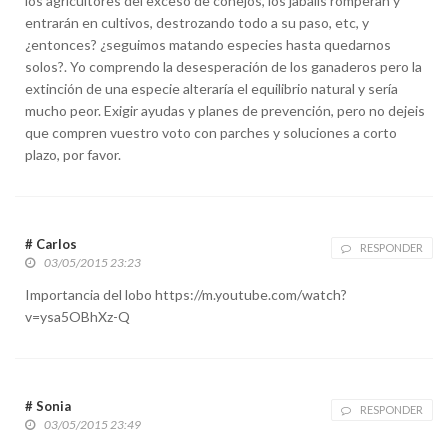
los agricultores del exceso de conejos, los jabalis romperan y
entrarán en cultivos, destrozando todo a su paso, etc, y
¿entonces? ¿seguimos matando especies hasta quedarnos
solos?. Yo comprendo la desesperación de los ganaderos pero la
extinción de una especie alteraría el equilibrio natural y sería
mucho peor. Exigir ayudas y planes de prevención, pero no dejeis
que compren vuestro voto con parches y soluciones a corto
plazo, por favor.
# Carlos
RESPONDER
03/05/2015 23:23
Importancia del lobo https://m.youtube.com/watch?
v=ysa5OBhXz-Q
# Sonia
RESPONDER
03/05/2015 23:49