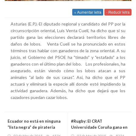
+ Aumentar letra
- Reducir letra
Asturias (E.P.).-El diputado regional y candidato del PP por la
circunscripción oriental, Luis Venta Cueli, ha dicho que si su
partido gana las elecciones declarará territorios libres de
daños de lobos. Venta Cueli se ha pronunciado en estos
términos tras hablar con ganaderos de la zona oriental. A su
juicio, el Gobierno del PSOE ha "timado" y "estafado" a los
ganaderos con el último plan del lobo. Los profesionales, ha
asegurado, están viendo cómo los lobos atacan a sus
animales "al lado de sus casas". Así, ha dicho que el PP
actuará y eliminará la especie allí donde esté impidiendo la
actividad ganadera. Además, ha dicho que dejará que los
cazadores puedan cazar lobos.
Ecuador no está en ninguna
#Rugby: El CRAT
“lista negra” de piratería
Universidade Coruña gana en
Gijón la División Femenina de
02 de May de 2015
6536
02 de May de 2015
8224