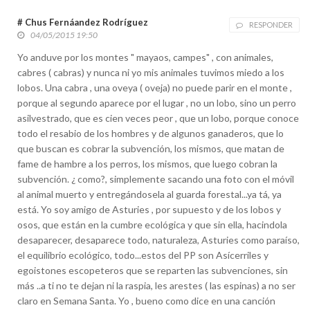
# Chus Fernáandez Rodríguez
RESPONDER
04/05/2015 19:50
Yo anduve por los montes " mayaos, campes" , con animales,
cabres ( cabras) y nunca ni yo mis animales tuvimos miedo a los
lobos. Una cabra , una oveya ( oveja) no puede parir en el monte ,
porque al segundo aparece por el lugar , no un lobo, sino un perro
asilvestrado, que es cien veces peor , que un lobo, porque conoce
todo el resabio de los hombres y de algunos ganaderos, que lo
que buscan es cobrar la subvención, los mismos, que matan de
fame de hambre a los perros, los mismos, que luego cobran la
subvención. ¿ como?, simplemente sacando una foto con el móvil
al animal muerto y entregándosela al guarda forestal...ya tá, ya
está. Yo soy amigo de Asturies , por supuesto y de los lobos y
osos, que están en la cumbre ecológica y que sin ella, hacindola
desaparecer, desaparece todo, naturaleza, Asturies como paraíso,
el equilibrio ecológico, todo...estos del PP son Asícerriles y
egoistones escopeteros que se reparten las subvenciones, sin
más ..a ti no te dejan ni la raspia, les arestes ( las espinas) a no ser
claro en Semana Santa. Yo , bueno como dice en una canción