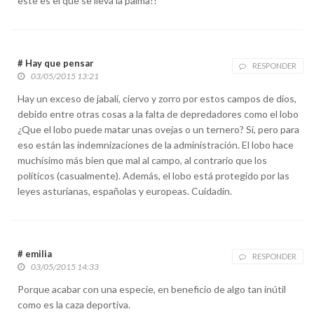
este es el que se lleva la palma!!
# Hay que pensar
RESPONDER
03/05/2015 13:21
Hay un exceso de jabalí, ciervo y zorro por estos campos de dios,
debido entre otras cosas a la falta de depredadores como el lobo
¿Que el lobo puede matar unas ovejas o un ternero? Sí, pero para
eso están las indemnizaciones de la administración. El lobo hace
muchísimo más bien que mal al campo, al contrario que los
políticos (casualmente). Además, el lobo está protegido por las
leyes asturianas, españolas y europeas. Cuidadín.
# emilia
RESPONDER
03/05/2015 14:33
Porque acabar con una especie, en beneficio de algo tan inútil
como es la caza deportiva.