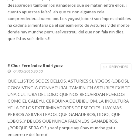
desaparecen también los ganaderos que se maten entre ellos. ¿
cuanto apuestes feito?..ah que tu non algames cola
comprendedera. bueno om. Los yogos( lobos) son imprescindibles
na cadena alimentaria pa el saneamiento de Asturies y del monte
donde hay muncho perru asilvestreu, del que non fala nin dios,
que listos sois dellos.!!
# Chus Fernández Rodríguez
RESPONDER
04/05/2015 20:53
QUE LLISTOS SODES DELLOS, ASTURIES SI, YOGOS (LOBOS),
CONVIVENCIA CONNATURAL TAMIEN. EN ASTURIES EXISTE
UNA CULTURA DEL LOBO QUE NOS RECUERDAN PUEBLOS
COMO EL CALEYU, CERQUINA DE UBIEU,OM. LA INCULTURA
YE LA DE LOS EXTERMINADORES DE ESPECIES . HAY MÁS
PERROS ASILVESTRAOS, QUE GANADEROS, DIGO , QUE
LOBOS..Y DE LOS QUE NUNCA FALEN LOS GANADEROS,
¿PORQUE SERA O.? ¿ será porque aquí hay muncho gatu
encerreu y del fornu?