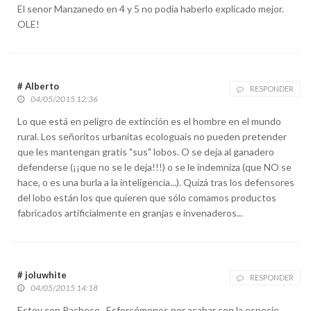
El senor Manzanedo en 4 y 5 no podía haberlo explicado mejor.
OLE!
# Alberto
RESPONDER
04/05/2015 12:36
Lo que está en peligro de extinción es el hombre en el mundo
rural. Los señoritos urbanitas ecologuais no pueden pretender
que les mantengan gratis "sus" lobos. O se deja al ganadero
defenderse (¡¡que no se le deja!!!) o se le indemniza (que NO se
hace, o es una burla a la inteligencia...). Quizá tras los defensores
del lobo están los que quieren que sólo comamos productos
fabricados artificialmente en granjas e invenaderos...
# joluwhite
RESPONDER
04/05/2015 14:18
Estoy con Pacheco...Esforcémonos por acabar con la especie