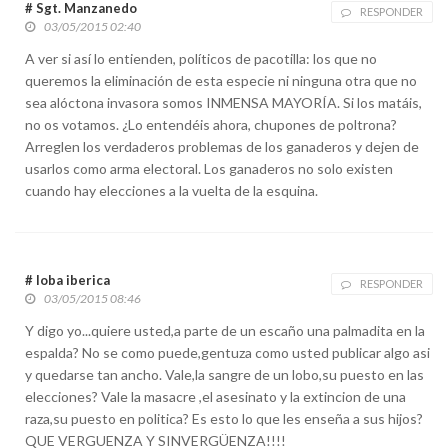
# Sgt. Manzanedo
RESPONDER
03/05/2015 02:40
A ver si así lo entienden, políticos de pacotilla: los que no
queremos la eliminación de esta especie ni ninguna otra que no
sea alóctona invasora somos INMENSA MAYORÍA. Si los matáis,
no os votamos. ¿Lo entendéis ahora, chupones de poltrona?
Arreglen los verdaderos problemas de los ganaderos y dejen de
usarlos como arma electoral. Los ganaderos no solo existen
cuando hay elecciones a la vuelta de la esquina.
# loba iberica
RESPONDER
03/05/2015 08:46
Y digo yo...quiere usted,a parte de un escaño una palmadita en la
espalda? No se como puede,gentuza como usted publicar algo asi
y quedarse tan ancho. Vale,la sangre de un lobo,su puesto en las
elecciones? Vale la masacre ,el asesinato y la extincion de una
raza,su puesto en politica? Es esto lo que les enseña a sus hijos?
QUE VERGUENZA Y SINVERGÜENZA!!!!