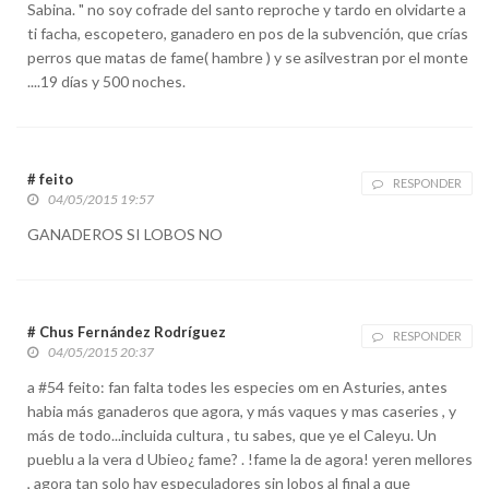
Sabina. " no soy cofrade del santo reproche y tardo en olvidarte a
ti facha, escopetero, ganadero en pos de la subvención, que crías
perros que matas de fame( hambre ) y se asilvestran por el monte
....19 días y 500 noches.
# feito
RESPONDER
04/05/2015 19:57
GANADEROS SI LOBOS NO
# Chus Fernández Rodríguez
RESPONDER
04/05/2015 20:37
a #54 feito: fan falta todes les especies om en Asturies, antes
habia más ganaderos que agora, y más vaques y mas caseries , y
más de todo...incluida cultura , tu sabes, que ye el Caleyu. Un
pueblu a la vera d Ubieo¿ fame? . !fame la de agora! yeren mellores
, agora tan solo hay especuladores sin lobos al final a que