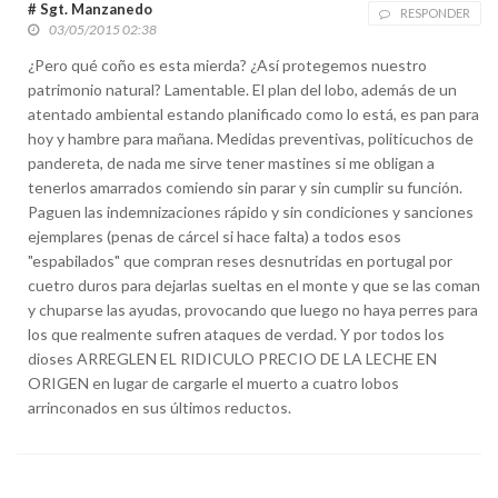
# Sgt. Manzanedo
RESPONDER
03/05/2015 02:38
¿Pero qué coño es esta mierda? ¿Así protegemos nuestro
patrimonio natural? Lamentable. El plan del lobo, además de un
atentado ambiental estando planificado como lo está, es pan para
hoy y hambre para mañana. Medidas preventivas, politicuchos de
pandereta, de nada me sirve tener mastines si me obligan a
tenerlos amarrados comiendo sin parar y sin cumplir su función.
Paguen las indemnizaciones rápido y sin condiciones y sanciones
ejemplares (penas de cárcel si hace falta) a todos esos
"espabilados" que compran reses desnutridas en portugal por
cuetro duros para dejarlas sueltas en el monte y que se las coman
y chuparse las ayudas, provocando que luego no haya perres para
los que realmente sufren ataques de verdad. Y por todos los
dioses ARREGLEN EL RIDICULO PRECIO DE LA LECHE EN
ORIGEN en lugar de cargarle el muerto a cuatro lobos
arrinconados en sus últimos reductos.