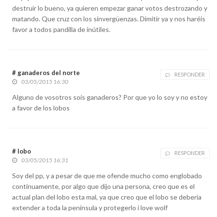
destruir lo bueno, ya quieren empezar ganar votos destrozando y
matando. Que cruz con los sinvergüenzas. Dimitir ya y nos haréis
favor a todos pandilla de inútiles.
# ganaderos del norte
RESPONDER
03/05/2015 16:30
Alguno de vosotros sois ganaderos? Por que yo lo soy y no estoy
a favor de los lobos
# lobo
RESPONDER
03/05/2015 16:31
Soy del pp, y a pesar de que me ofende mucho como englobado
continuamente, por algo que dijo una persona, creo que es el
actual plan del lobo esta mal, ya que creo que el lobo se debería
extender a toda la península y protegerlo i love wolf