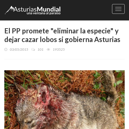
Naveg
El PP promete "eliminar la especie" y
dejar cazar lobos si gobierna Asturias
03/05/2015
101
193525