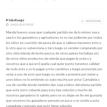
# lobofuego
RESPONDER
04/05/2015 00:02
Manda huevos osea que cualquier partido me da lo mismo sea a
sea b o los ganaderos y agricultores os es tan jodiendo por todos
los sitios en cuestión de pasta de que si salimos hacemos esto o
lo otro que os subenciona o tal y luego os venden comprando por
otro sitio mierda de leche pastos de otros países hortalizas etc
de otros sitios productos de mierda que pagan la ostia y a
vosotros que a qui en España cual quier punto tenemos calidad
de todo esto y os lo pagan a tres centimos y luego protestais por
votar a uno de esto que luego os vende y promete por matar a
unos lobos no lo entiendo yo subo mucho por astur Cantabria y
soy de castilla donde también dan caza a lobos del mismo partido
que este zorro cobarde para esto hay solución y mucho de
vosotros ganaderos lo sabeis pero no os dejan en fin me gustaría
que vosotros los ganaderos penseis un poco y no votéis a esta
comadreja y penseis que esto tiene solución