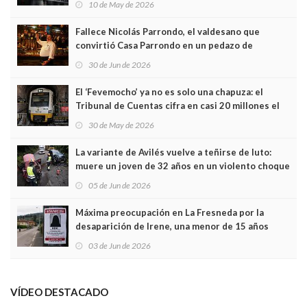
10 de May de 2026
Fallece Nicolás Parrondo, el valdesano que
convirtió Casa Parrondo en un pedazo de
Asturias en Madrid
30 de Jun de 2026
El ‘Fevemocho’ ya no es solo una chapuza: el
Tribunal de Cuentas cifra en casi 20 millones el
sobrecoste de los trenes que no cabían por los
30 de May de 2026
túneles
La variante de Avilés vuelve a teñirse de luto:
muere un joven de 32 años en un violento choque
frontal
05 de Jun de 2026
Máxima preocupación en La Fresneda por la
desaparición de Irene, una menor de 15 años
03 de Jun de 2026
VÍDEO DESTACADO