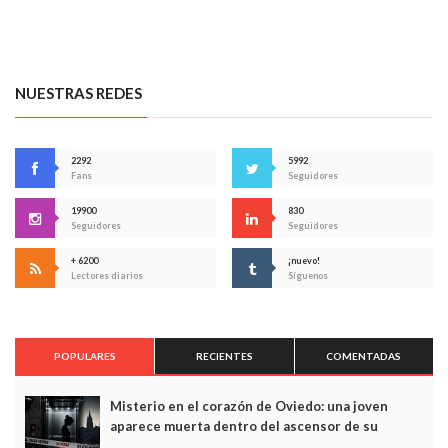
NUESTRAS REDES
2292
5992
Fans
Seguidores
19900
830
Seguidores
Seguidores
+ 6200
¡nuevo!
Lectores diarios
Síguenos
POPULARES
RECIENTES
COMENTADAS
Misterio en el corazón de Oviedo: una joven
aparece muerta dentro del ascensor de su
edificio y las cámaras captan sus últimos minutos