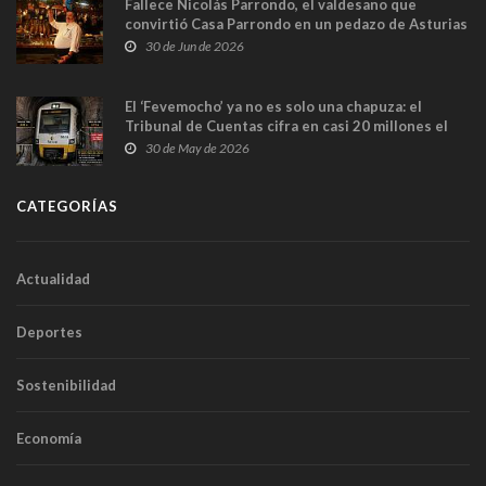
Fallece Nicolás Parrondo, el valdesano que
convirtió Casa Parrondo en un pedazo de Asturias
en Madrid
30 de Jun de 2026
El ‘Fevemocho’ ya no es solo una chapuza: el
Tribunal de Cuentas cifra en casi 20 millones el
sobrecoste de los trenes que no cabían por los
30 de May de 2026
túneles
CATEGORÍAS
Actualidad
Deportes
Sostenibilidad
Economía