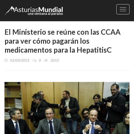
Naveg
El Ministerio se reúne con las CCAA
para ver cómo pagarán los
medicamentos para la HepatitisC
01/03/2015
0
2015