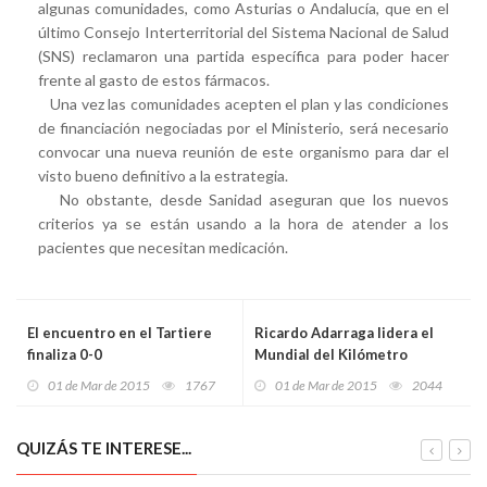
algunas comunidades, como Asturias o Andalucía, que en el
último Consejo Interterritorial del Sistema Nacional de Salud
(SNS) reclamaron una partida específica para poder hacer
frente al gasto de estos fármacos.
Una vez las comunidades acepten el plan y las condiciones
de financiación negociadas por el Ministerio, será necesario
convocar una nueva reunión de este organismo para dar el
visto bueno definitivo a la estrategia.
No obstante, desde Sanidad aseguran que los nuevos
criterios ya se están usando a la hora de atender a los
pacientes que necesitan medicación.
El encuentro en el Tartiere
Ricardo Adarraga lidera el
finaliza 0-0
Mundial del Kilómetro
Lanzado en Grandvalira
01 de Mar de 2015
1767
01 de Mar de 2015
2044
QUIZÁS TE INTERESE...