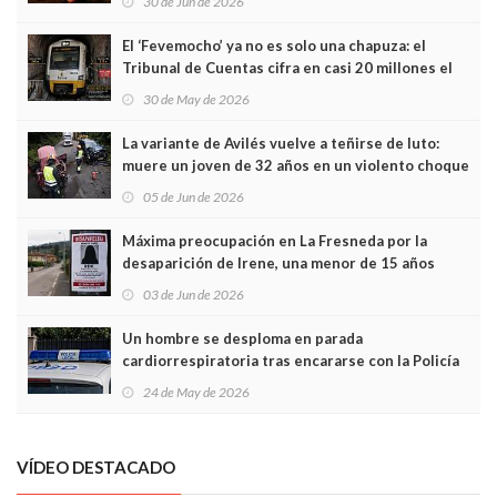
30 de Jun de 2026
El ‘Fevemocho’ ya no es solo una chapuza: el
Tribunal de Cuentas cifra en casi 20 millones el
sobrecoste de los trenes que no cabían por los
30 de May de 2026
túneles
La variante de Avilés vuelve a teñirse de luto:
muere un joven de 32 años en un violento choque
frontal
05 de Jun de 2026
Máxima preocupación en La Fresneda por la
desaparición de Irene, una menor de 15 años
03 de Jun de 2026
Un hombre se desploma en parada
cardiorrespiratoria tras encararse con la Policía
Local en Luanco
24 de May de 2026
VÍDEO DESTACADO