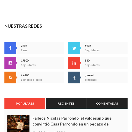
NUESTRAS REDES
2292
5992
Fans
Seguidores
19900
830
Seguidores
Seguidores
+ 6200
¡nuevo!
Lectores diarios
Síguenos
POPULARES
RECIENTES
COMENTADAS
Fallece Nicolás Parrondo, el valdesano que
convirtió Casa Parrondo en un pedazo de
Asturias en Madrid