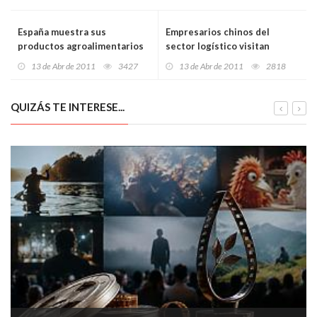
España muestra sus
Empresarios chinos del
productos agroalimentarios
sector logístico visitan
en la degustación Spanish
Asturias
13 de Abr de 2011
3427
13 de Abr de 2011
2818
Wine Cellar & Pantry
QUIZÁS TE INTERESE...