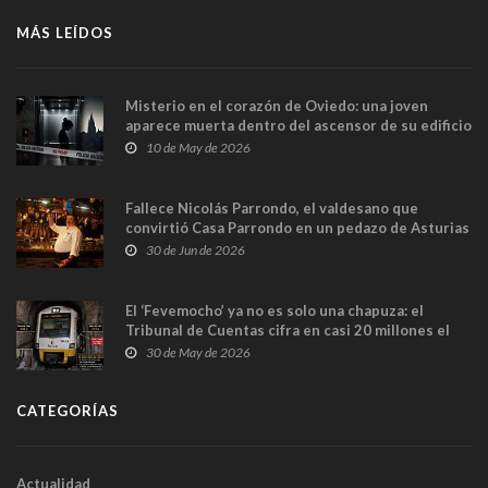
MÁS LEÍDOS
Misterio en el corazón de Oviedo: una joven
aparece muerta dentro del ascensor de su edificio
y las cámaras captan sus últimos minutos
10 de May de 2026
Fallece Nicolás Parrondo, el valdesano que
convirtió Casa Parrondo en un pedazo de Asturias
en Madrid
30 de Jun de 2026
El ‘Fevemocho’ ya no es solo una chapuza: el
Tribunal de Cuentas cifra en casi 20 millones el
sobrecoste de los trenes que no cabían por los
30 de May de 2026
túneles
CATEGORÍAS
Actualidad