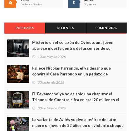
Lectores diarios
Síguenos
POPULARES
RECIENTES
COMENTADAS
Misterio en el corazón de Oviedo: una joven
aparece muerta dentro del ascensor de su
edificio y las cámaras captan sus últimos minutos
10 de May de 2026
Fallece Nicolás Parrondo, el valdesano que
convirtió Casa Parrondo en un pedazo de
Asturias en Madrid
30 de Jun de 2026
El ‘Fevemocho’ ya no es solo una chapuza: el
Tribunal de Cuentas cifra en casi 20 millones el
sobrecoste de los trenes que no cabían por los
30 de May de 2026
túneles
La variante de Avilés vuelve a teñirse de luto:
muere un joven de 32 años en un violento choque