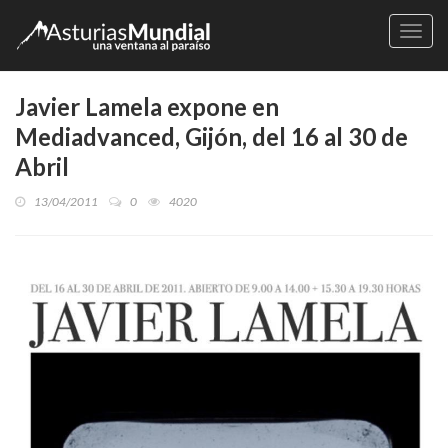
Naveg
Javier Lamela expone en
Mediadvanced, Gijón, del 16 al 30 de
Abril
13/04/2011
0
4020