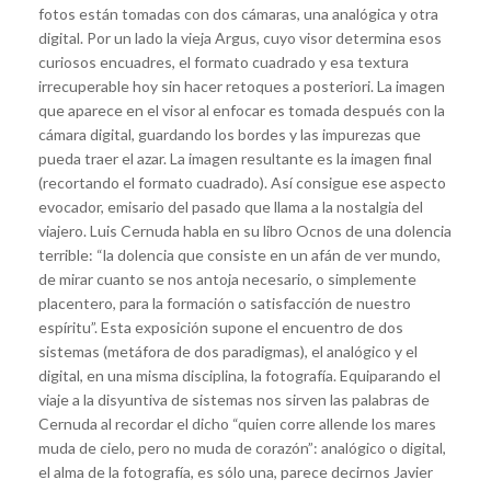
fotos están tomadas con dos cámaras, una analógica y otra
digital. Por un lado la vieja Argus, cuyo visor determina esos
curiosos encuadres, el formato cuadrado y esa textura
irrecuperable hoy sin hacer retoques a posteriori. La imagen
que aparece en el visor al enfocar es tomada después con la
cámara digital, guardando los bordes y las impurezas que
pueda traer el azar. La imagen resultante es la imagen final
(recortando el formato cuadrado). Así consigue ese aspecto
evocador, emisario del pasado que llama a la nostalgia del
viajero. Luis Cernuda habla en su libro Ocnos de una dolencia
terrible: “la dolencia que consiste en un afán de ver mundo,
de mirar cuanto se nos antoja necesario, o simplemente
placentero, para la formación o satisfacción de nuestro
espíritu”. Esta exposición supone el encuentro de dos
sistemas (metáfora de dos paradigmas), el analógico y el
digital, en una misma disciplina, la fotografía. Equiparando el
viaje a la disyuntiva de sistemas nos sirven las palabras de
Cernuda al recordar el dicho “quien corre allende los mares
muda de cielo, pero no muda de corazón”: analógico o digital,
el alma de la fotografía, es sólo una, parece decirnos Javier