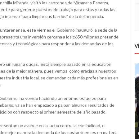
inchilla Miranda, visitó los cantones de Miramar y Esparza,
ente para generar puestos de trabajo para estas y todas las
 intenso “para limpiar sus barrios” de la delincuencia.
ntarenense, este viernes el Gobierno inauguró la sede de la
epresenta una inversión cercana a los ¢650 millones pretende
cnicas y tecnológicas para responder a las demandas de los
V
ero sin lugar a dudas, está siempre basado en la educación
nes de la mejor manera, pues vemos como gracias a nuestros
uestra industria local, se demandan cada más profesionales en
.
el Gobierno ha venido haciendo un enorme esfuerzo para
 embargo, ya se han empezado a palpar algunos resultados de
icidios con respecto al primer semestre del año pasado.
resentan un avance en la lucha contra la criminalidad, el
de mejor manera la demanda de los costarricenses en materia