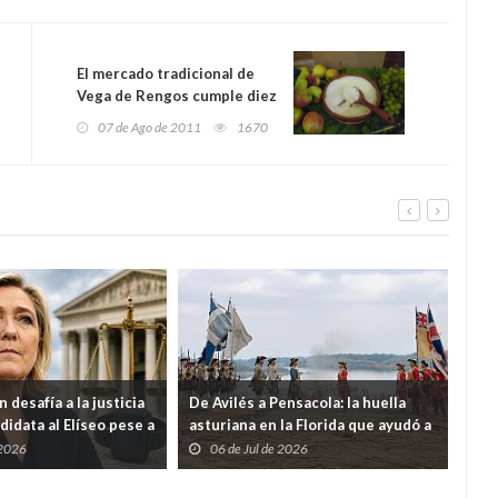
El mercado tradicional de
Vega de Rengos cumple diez
años
07 de Ago de 2011
1670
 desafía a la justicia
De Avilés a Pensacola: la huella
Ven
didata al Elíseo pese a
asturiana en la Florida que ayudó a
eco
or malversación
nacer a Estados Unidos
ter
 2026
06 de Jul de 2026
2
9% 