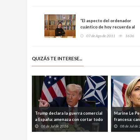
“El aspecto del ordenador
cuántico de hoy recuerda al
de las primeras
07 de Ago de 2011
1636
computadoras”
QUIZÁS TE INTERESE...
Trump declara la guerra comercial
Marine Le Pen
a España: amenaza con cortar todo
francesa: can
vínculo y convierte a Madrid en el
su condena p
08 de Jul de 2026
08 de Jul de
gran señalado de la OTAN