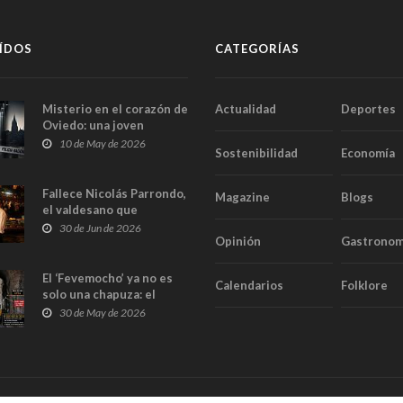
ÍDOS
CATEGORÍAS
Misterio en el corazón de
Actualidad
Deportes
Oviedo: una joven
aparece muerta dentro
10 de May de 2026
Sostenibilidad
Economía
del ascensor de su
edificio y las cámaras
captan sus últimos
Fallece Nicolás Parrondo,
Magazine
Blogs
minutos
el valdesano que
convirtió Casa Parrondo
30 de Jun de 2026
Opinión
Gastronom
en un pedazo de Asturias
en Madrid
El ‘Fevemocho’ ya no es
Calendarios
Folklore
solo una chapuza: el
Tribunal de Cuentas cifra
30 de May de 2026
en casi 20 millones el
sobrecoste de los trenes
que no cabían por los
túneles