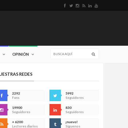
OPINIÓN
UESTRAS REDES
2292
5992
Fans
Seguidores
19900
830
Seguidores
Seguidores
+ 6200
¡nuevo!
Lectores diarios
Síguenos