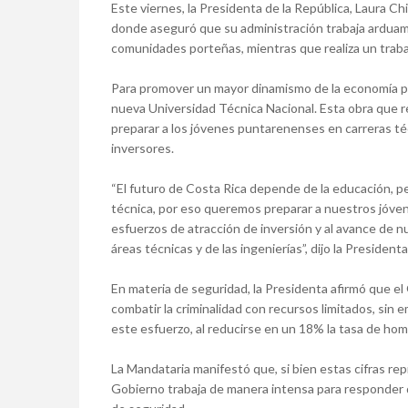
Este viernes, la Presidenta de la República, Laura Ch
donde aseguró que su administración trabaja arduam
comunidades porteñas, mientras que realiza un trabajo
Para promover un mayor dinamismo de la economía pu
nueva Universidad Técnica Nacional. Esta obra que r
preparar a los jóvenes puntarenenses en carreras té
inversores.
“El futuro de Costa Rica depende de la educación, p
técnica, por eso queremos preparar a nuestros jóve
esfuerzos de atracción de inversión y al avance de n
áreas técnicas y de las ingenierías”, dijo la Presidenta
En materia de seguridad, la Presidenta afirmó que 
combatir la criminalidad con recursos limitados, sin
este esfuerzo, al reducirse en un 18% la tasa de hom
La Mandataria manifestó que, si bien estas cifras rep
Gobierno trabaja de manera intensa para responder 