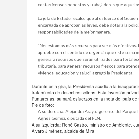
costarricenses honestos y trabajadores que aquellos 
La jefa de Estado recalcó que al esfuerzo del Gobiern
encargada de aprobar las leyes, debe dotar a la poli
responsabilidades de la mejor manera.
“Necesitamos más recursos para ser más efectivos. H
apruebe con el sentido de urgencia que este tema me
generará recursos que serán utilizados para fortalecer
tributaria, para generar recursos frescos para atend
vivienda, educación y salud”, agregó la Presidenta.
Durante esta gira, la Presidenta acudió a la inaugurac
tratamiento de desechos sólidos. Esta inversión priv
Puntarenas, sumará esfuerzos en la meta del país de 
Pie de foto:
A su derecha: Alejandra Araya, gerente del Parque I
Agnés Gómez, diputada del PLN.
A su izquierda: René Castro, ministro de Ambiente, Jua
Alvaro Jiménez, alcalde de Mira