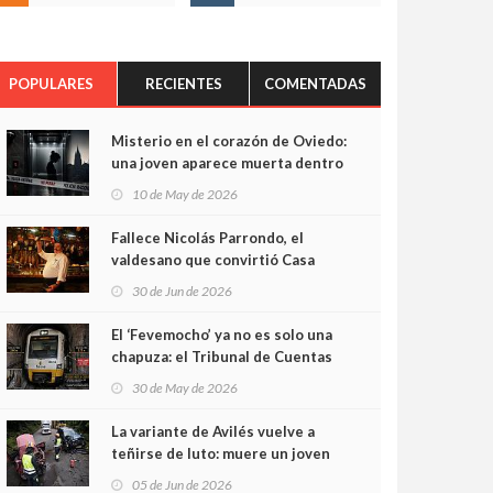
POPULARES
RECIENTES
COMENTADAS
Misterio en el corazón de Oviedo:
una joven aparece muerta dentro
del ascensor de su edificio y las
10 de May de 2026
cámaras captan sus últimos
minutos
Fallece Nicolás Parrondo, el
valdesano que convirtió Casa
Parrondo en un pedazo de
30 de Jun de 2026
Asturias en Madrid
El ‘Fevemocho’ ya no es solo una
chapuza: el Tribunal de Cuentas
cifra en casi 20 millones el
30 de May de 2026
sobrecoste de los trenes que no
cabían por los túneles
La variante de Avilés vuelve a
teñirse de luto: muere un joven
de 32 años en un violento choque
05 de Jun de 2026