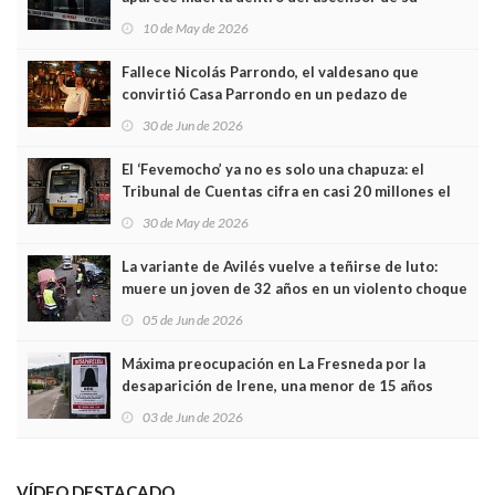
edificio y las cámaras captan sus últimos minutos
10 de May de 2026
Fallece Nicolás Parrondo, el valdesano que
convirtió Casa Parrondo en un pedazo de
Asturias en Madrid
30 de Jun de 2026
El ‘Fevemocho’ ya no es solo una chapuza: el
Tribunal de Cuentas cifra en casi 20 millones el
sobrecoste de los trenes que no cabían por los
30 de May de 2026
túneles
La variante de Avilés vuelve a teñirse de luto:
muere un joven de 32 años en un violento choque
frontal
05 de Jun de 2026
Máxima preocupación en La Fresneda por la
desaparición de Irene, una menor de 15 años
03 de Jun de 2026
VÍDEO DESTACADO