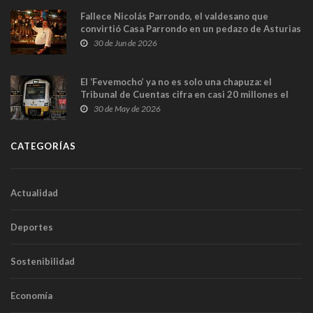
Fallece Nicolás Parrondo, el valdesano que
convirtió Casa Parrondo en un pedazo de Asturias
en Madrid
30 de Jun de 2026
El ‘Fevemocho’ ya no es solo una chapuza: el
Tribunal de Cuentas cifra en casi 20 millones el
sobrecoste de los trenes que no cabían por los
30 de May de 2026
túneles
CATEGORÍAS
Actualidad
Deportes
Sostenibilidad
Economía