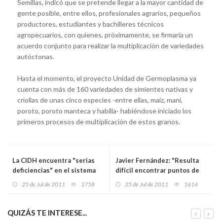
Semillas, indicó que se pretende llegar a la mayor cantidad de
gente posible, entre ellos, profesionales agrarios, pequeños
productores, estudiantes y bachilleres técnicos
agropecuarios, con quienes, próximamente, se firmaría un
acuerdo conjunto para realizar la multiplicación de variedades
autóctonas.
Hasta el momento, el proyecto Unidad de Germoplasma ya
cuenta con más de 160 variedades de simientes nativas y
criollas de unas cinco especies -entre ellas, maíz, maní,
poroto, poroto manteca y habilla- habiéndose iniciado los
primeros procesos de multiplicación de estos granos.
La CIDH encuentra "serias
Javier Fernández: "Resulta
deficiencias" en el sistema
difícil encontrar puntos de
carcelario uruguayo
acuerdo con Foro"
25 de Jul de 2011
1758
25 de Jul de 2011
1614
QUIZÁS TE INTERESE...