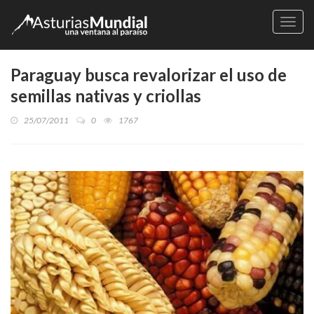
Naveg
Paraguay busca revalorizar el uso de
semillas nativas y criollas
25/07/2011
0
1767