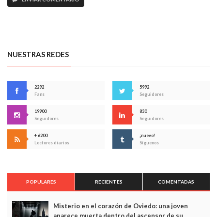
NUESTRAS REDES
2292
5992
Fans
Seguidores
19900
830
Seguidores
Seguidores
+ 6200
¡nuevo!
Lectores diarios
Síguenos
POPULARES
RECIENTES
COMENTADAS
Misterio en el corazón de Oviedo: una joven
aparece muerta dentro del ascensor de su