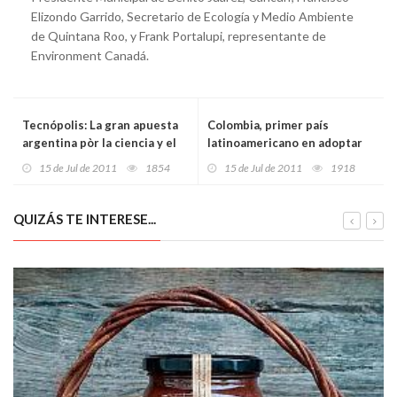
Elizondo Garrido, Secretario de Ecología y Medio Ambiente
de Quintana Roo, y Frank Portalupi, representante de
Environment Canadá.
Tecnópolis: La gran apuesta
Colombia, primer país
argentina pòr la ciencia y el
latinoamericano en adoptar
conocimiento
estrategia de ciberseguridad
15 de Jul de 2011
1854
15 de Jul de 2011
1918
y ciberdefensa
QUIZÁS TE INTERESE...