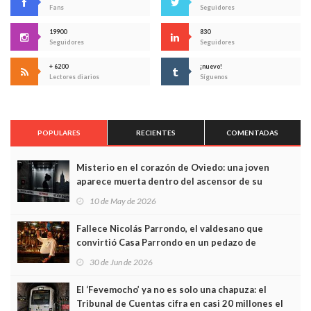
Fans
Seguidores
19900
830
Seguidores
Seguidores
+ 6200
¡nuevo!
Lectores diarios
Síguenos
POPULARES
RECIENTES
COMENTADAS
Misterio en el corazón de Oviedo: una joven
aparece muerta dentro del ascensor de su
edificio y las cámaras captan sus últimos minutos
10 de May de 2026
Fallece Nicolás Parrondo, el valdesano que
convirtió Casa Parrondo en un pedazo de
Asturias en Madrid
30 de Jun de 2026
El ‘Fevemocho’ ya no es solo una chapuza: el
Tribunal de Cuentas cifra en casi 20 millones el