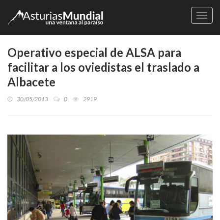
Naveg
Operativo especial de ALSA para
facilitar a los oviedistas el traslado a
Albacete
30/05/2013
0
2919