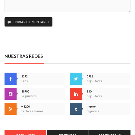
ENVIAR COMENTARIO
NUESTRAS REDES
2292
5992
Fans
Seguidores
19900
830
Seguidores
Seguidores
+ 6200
¡nuevo!
Lectores diarios
Síguenos