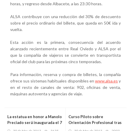
horas, y regreso desde Albacete, a las 23:30 horas.
ALSA contribuye con una reducción del 30% de descuento
sobre el precio ordinario del billete, que queda en 50€ ida y
vuelta.
Esta acción es la primera, consecuencia del acuerdo
alcanzado recientemente entre Real Oviedo y ALSA por el
que la compañía de viajeros se convierte en transportista
oficial del club para las próximas cinco temporadas.
Para información, reserva y compra de billetes, la compañía
ofrece sus sistemas habituales disponibles en
www.alsa.es
y
en el resto de canales de venta: 902, oficinas de venta,
máquinas autoventa y agencias de viaje.
La estatua en honor a Manolo
Curso Piloto sobre
Preciado será inaugurada el 7
Orientación Profesional tras
de junio
un E.R.E., en Gijón
30 de May de 2013
3635
30 de May de 2013
2093