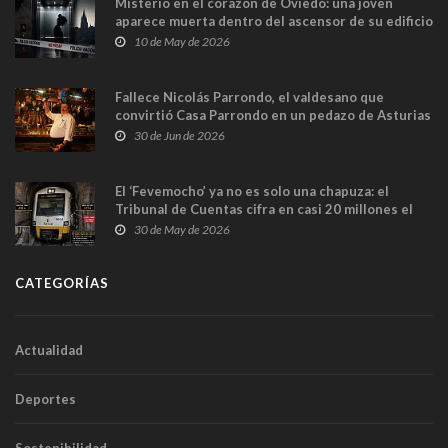
Misterio en el corazón de Oviedo: una joven
aparece muerta dentro del ascensor de su edificio
y las cámaras captan sus últimos minutos
10 de May de 2026
Fallece Nicolás Parrondo, el valdesano que
convirtió Casa Parrondo en un pedazo de Asturias
en Madrid
30 de Jun de 2026
El ‘Fevemocho’ ya no es solo una chapuza: el
Tribunal de Cuentas cifra en casi 20 millones el
sobrecoste de los trenes que no cabían por los
30 de May de 2026
túneles
CATEGORÍAS
Actualidad
Deportes