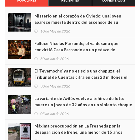
POPULARES
RECIENTES
COMENTADAS
Misterio en el corazón de Oviedo: una joven
aparece muerta dentro del ascensor de su
edificio y las cámaras captan sus últimos minutos
10 de May de 2026
Fallece Nicolás Parrondo, el valdesano que
convirtió Casa Parrondo en un pedazo de
Asturias en Madrid
30 de Jun de 2026
El ‘Fevemocho’ ya no es solo una chapuza: el
Tribunal de Cuentas cifra en casi 20 millones el
sobrecoste de los trenes que no cabían por los
30 de May de 2026
túneles
La variante de Avilés vuelve a teñirse de luto:
muere un joven de 32 años en un violento choque
frontal
05 de Jun de 2026
Máxima preocupación en La Fresneda por la
desaparición de Irene, una menor de 15 años