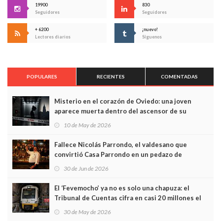
19900
830
Seguidores
Seguidores
+ 6200
¡nuevo!
Lectores diarios
Síguenos
POPULARES
RECIENTES
COMENTADAS
Misterio en el corazón de Oviedo: una joven
aparece muerta dentro del ascensor de su
edificio y las cámaras captan sus últimos minutos
10 de May de 2026
Fallece Nicolás Parrondo, el valdesano que
convirtió Casa Parrondo en un pedazo de
Asturias en Madrid
30 de Jun de 2026
El ‘Fevemocho’ ya no es solo una chapuza: el
Tribunal de Cuentas cifra en casi 20 millones el
sobrecoste de los trenes que no cabían por los
30 de May de 2026
túneles