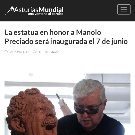
Naveg
La estatua en honor a Manolo
Preciado será inaugurada el 7 de junio
30/05/2013
0
3633