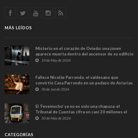
MÁS LEÍDOS
Misterio en el corazón de Oviedo: una joven
aparece muerta dentro del ascensor de su edificio
y las cámaras captan sus últimos minutos
10 de May de 2026
Fallece Nicolás Parrondo, el valdesano que
convirtió Casa Parrondo en un pedazo de Asturias
en Madrid
30 de Jun de 2026
El ‘Fevemocho’ ya no es solo una chapuza: el
Tribunal de Cuentas cifra en casi 20 millones el
sobrecoste de los trenes que no cabían por los
30 de May de 2026
túneles
CATEGORÍAS