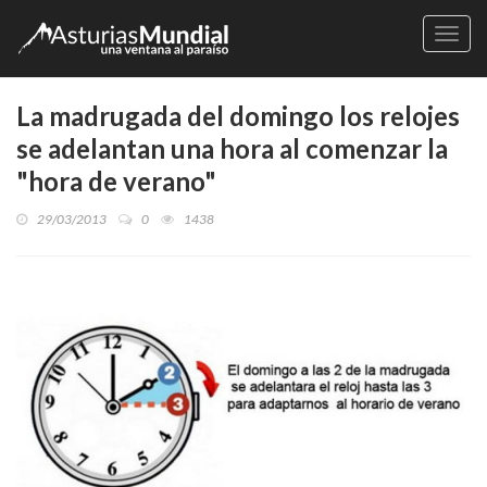
Naveg
La madrugada del domingo los relojes
se adelantan una hora al comenzar la
"hora de verano"
29/03/2013
0
1438