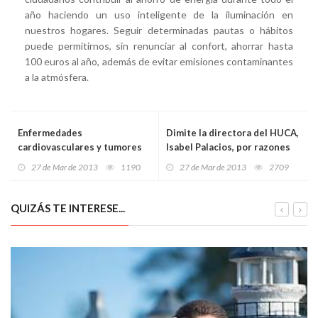
año haciendo un uso inteligente de la iluminación en
nuestros hogares. Seguir determinadas pautas o hábitos
puede permitirnos, sin renunciar al confort, ahorrar hasta
100 euros al año, además de evitar emisiones contaminantes
a la atmósfera.
Enfermedades
Dimite la directora del HUCA,
cardiovasculares y tumores
Isabel Palacios, por razones
están presentes en 6 de cada
personales
27 de Mar de 2013
1190
27 de Mar de 2013
2709
10 muertes en Asturias
QUIZÁS TE INTERESE...