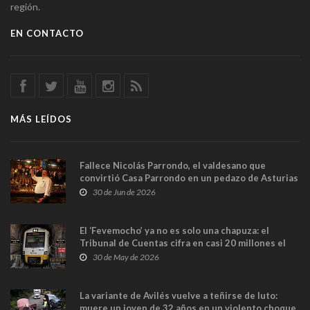
región.
EN CONTACTO
MÁS LEÍDOS
Fallece Nicolás Parrondo, el valdesano que
convirtió Casa Parrondo en un pedazo de Asturias
en Madrid
30 de Jun de 2026
El ‘Fevemocho’ ya no es solo una chapuza: el
Tribunal de Cuentas cifra en casi 20 millones el
sobrecoste de los trenes que no cabían por los
30 de May de 2026
túneles
La variante de Avilés vuelve a teñirse de luto:
muere un joven de 32 años en un violento choque