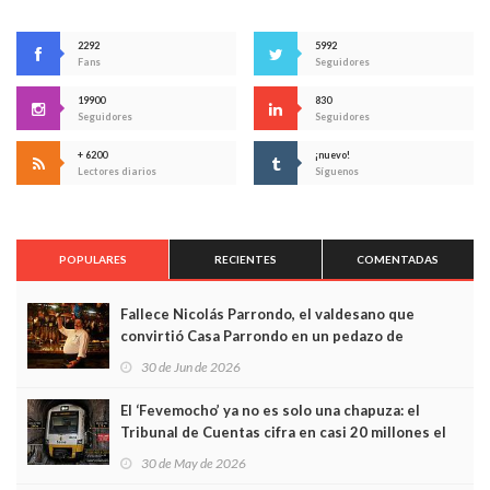
2292
5992
Fans
Seguidores
19900
830
Seguidores
Seguidores
+ 6200
¡nuevo!
Lectores diarios
Síguenos
POPULARES
RECIENTES
COMENTADAS
Fallece Nicolás Parrondo, el valdesano que
convirtió Casa Parrondo en un pedazo de
Asturias en Madrid
30 de Jun de 2026
El ‘Fevemocho’ ya no es solo una chapuza: el
Tribunal de Cuentas cifra en casi 20 millones el
sobrecoste de los trenes que no cabían por los
30 de May de 2026
túneles