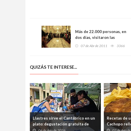
Más de 22.000 personas, en
dos días, visitaron las
piezas recuperadas de
07 de Abr de 2011
3366
Machu Picchu
QUIZÁS TE INTERESE...
Llastres sirve el Cantábrico en un
Recetas de u
plato: degustación gratuita de
Cachopo relle
merluza a la sidra en el Mercáu
Cabrales (pa
06 de Ago de 2026
02 de Ago d