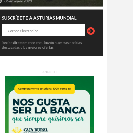
06 de Sep de 2020
SUSCRÍBETE A ASTURIAS MUNDIAL
Recibe directamente en tu buzón nuestras noticias
destacadas y las mejores ofertas.
ANUNCIO
queso más caro del mundo lanza
Recetas de una abuela asturiana:
grito de auxilio: Cabrales teme
Compota de manzana asturiana
 el futuro de su gran símbolo
(dulce, calentína y con más
0 de Jul de 2026
26 de Jul de 2026