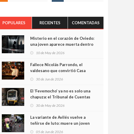
POPULARES
RECIENTES
COMENTADAS
Misterio en el corazón de Oviedo:
una joven aparece muerta dentro
del ascensor de su edificio y las
10 de May de 2026
cámaras captan sus últimos
minutos
Fallece Nicolás Parrondo, el
valdesano que convirtió Casa
Parrondo en un pedazo de
30 de Jun de 2026
Asturias en Madrid
El ‘Fevemocho’ ya no es solo una
chapuza: el Tribunal de Cuentas
cifra en casi 20 millones el
30 de May de 2026
sobrecoste de los trenes que no
cabían por los túneles
La variante de Avilés vuelve a
teñirse de luto: muere un joven
de 32 años en un violento choque
05 de Jun de 2026