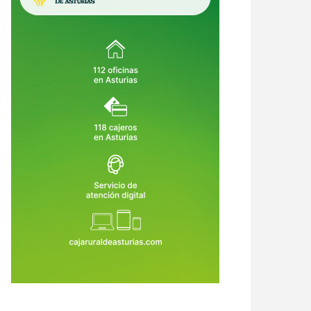
tronómico
consuelo que una manta de lana)