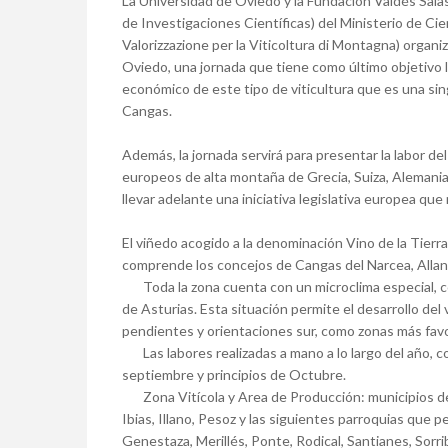
La Universidad de Oviedo y la Fundación Valdés Sala
de Investigaciones Científicas) del Ministerio de Ci
Valorizzazione per la Viticoltura di Montagna) organiza
Oviedo, una jornada que tiene como último objetivo l
económico de este tipo de viticultura que es una sin
Cangas.
Además, la jornada servirá para presentar la labor d
europeos de alta montaña de Grecia, Suiza, Alemania,
llevar adelante una iniciativa legislativa europea que
El viñedo acogido a la denominación Vino de la Tierra
comprende los concejos de Cangas del Narcea, Allande
Toda la zona cuenta con un microclima especial, co
de Asturias. Esta situación permite el desarrollo de
pendientes y orientaciones sur, como zonas más fav
Las labores realizadas a mano a lo largo del año, co
septiembre y principios de Octubre.
Zona Vitícola y Area de Producción: municipios de
Ibias, Illano, Pesoz y las siguientes parroquias que 
Genestaza, Merillés, Ponte, Rodical, Santianes, Sorri