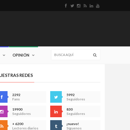
OPINIÓN
UESTRAS REDES
2292
5992
Fans
Seguidores
19900
830
Seguidores
Seguidores
+ 6200
¡nuevo!
Lectores diarios
Síguenos