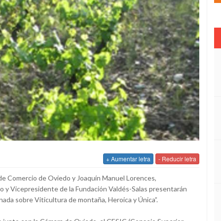
+ Aumentar letra
- Reducir letra
a de Comercio de Oviedo y Joaquín Manuel Lorences,
o y Vicepresidente de la Fundación Valdés-Salas presentarán
ada sobre Viticultura de montaña, Heroica y Única”.