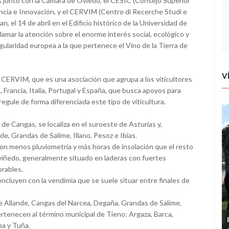
s junto con la Cámara de Oviedo, el CESIC (Consejo Superior
encia e Innovación, y el CERVIM (Centro di Recerche Studi e
n, el 14 de abril en el Edificio histórico de la Universidad de
lamar la atención sobre el enorme interés social, ecológico y
gularidad europea a la que pertenece el Vino de la Tierra de
V
el CERVIM, que es una asociación que agrupa a los viticultores
 Francia, Italia, Portugal y España, que busca apoyos para
 regule de forma diferenciada este tipo de viticultura.
 de Cangas, se localiza en el suroeste de Asturias y,
, Grandas de Salime, Illano, Pesoz e Ibias.
n menos pluviometría y más horas de insolación que el resto
l viñedo, generalmente situado en laderas con fuertes
orables.
ncluyen con la vendimia que se suele situar entre finales de
 Allande, Cangas del Narcea, Degaña, Grandas de Salime,
pertenecen al término municipal de Tieno: Argaza, Barca,
ba y Tuña.