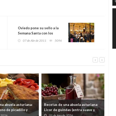
Oviedo pone su sello a la
Semana Santa con los
'Bocados del Cofrade'
07 de Abr de 2011
5096
na abuela asturiana:
Recetas de una abuela asturiana:
El 
no de picadillo y
Licor de guindas (entra suave y,
un 
ra comer y quedar en
cuando quieres darte cuenta, tas
por
e 2026
01 de Ago de 2026
3