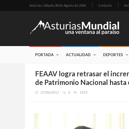
Asturias,
Sábado, 08 de Agosto de 2026
Contacto
Avi
PORTADA
ACTUALIDAD
DEPORTES
FEAAV logra retrasar el incre
de Patrimonio Nacional hasta
27/06/2011
0
1925