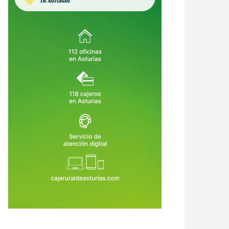
i el mayor lujo del futuro fuera
Asturias lleva la revolución digital
ir a 15 minutos de todo?
a los pueblos: 15.000 cursos para
que nadie se quede atrás por vivir
6 de Jul de 2026
25 de Jun de 2026
lejos de una ciudad