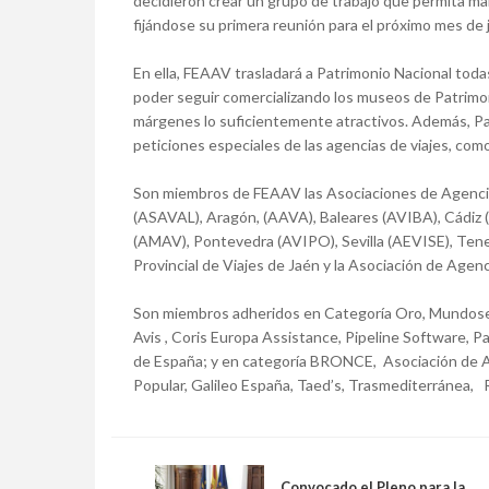
decidieron crear un grupo de trabajo que permita man
fijándose su primera reunión para el próximo mes de j
En ella, FEAAV trasladará a Patrimonio Nacional toda
poder seguir comercializando los museos de Patrimon
márgenes lo suficientemente atractivos. Además, Pa
peticiones especiales de las agencias de viajes, como
Son miembros de FEAAV las Asociaciones de Agencia
(ASAVAL), Aragón, (AAVA), Baleares (AVIBA), Cádi
(AMAV), Pontevedra (AVIPO), Sevilla (AEVISE), Ten
Provincial de Viajes de Jaén y la Asociación de Agen
Son miembros adheridos en Categoría Oro, Mundosen
Avis , Coris Europa Assistance, Pipeline Software, 
de España; y en categoría BRONCE, Asociación de A
Popular, Galileo España, Taed’s, Trasmediterránea, R
Convocado el Pleno para la