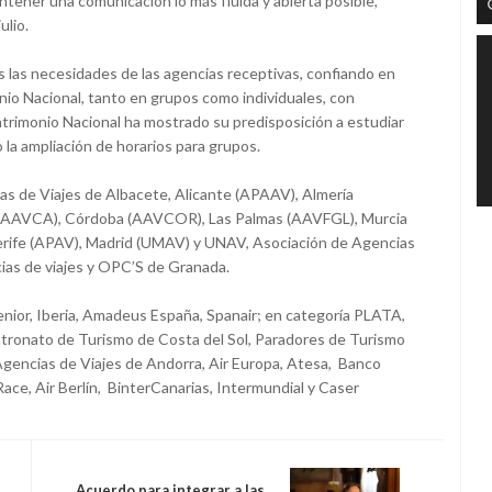
tener una comunicación lo más fluida y abierta posible,
ulio.
s las necesidades de las agencias receptivas, confiando en
io Nacional, tanto en grupos como individuales, con
trimonio Nacional ha mostrado su predisposición a estudiar
 la ampliación de horarios para grupos.
s de Viajes de Albacete, Alicante (APAAV), Almería
z (AAVCA), Córdoba (AAVCOR), Las Palmas (AAVFGL), Murcia
erife (APAV), Madrid (UMAV) y UNAV, Asociación de Agencias
cias de viajes y OPC’S de Granada.
ior, Iberia, Amadeus España, Spanair; en categoría PLATA,
Patronato de Turismo de Costa del Sol, Paradores de Turismo
gencias de Viajes de Andorra, Air Europa, Atesa, Banco
ace, Air Berlín, BinterCanarias, Intermundial y Caser
Acuerdo para integrar a las