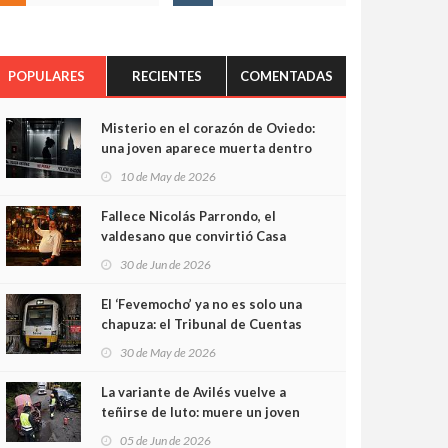
POPULARES
RECIENTES
COMENTADAS
Misterio en el corazón de Oviedo:
una joven aparece muerta dentro
del ascensor de su edificio y las
10 de May de 2026
cámaras captan sus últimos
minutos
Fallece Nicolás Parrondo, el
valdesano que convirtió Casa
Parrondo en un pedazo de
30 de Jun de 2026
Asturias en Madrid
El ‘Fevemocho’ ya no es solo una
chapuza: el Tribunal de Cuentas
cifra en casi 20 millones el
30 de May de 2026
sobrecoste de los trenes que no
cabían por los túneles
La variante de Avilés vuelve a
teñirse de luto: muere un joven
de 32 años en un violento choque
05 de Jun de 2026