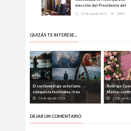
elección del Presidente del
Principado los días 12 y 13
27 de Jun de 2011
1805
de julio
QUIZÁS TE INTERESE...
El cortometraje asturiano
Rodrigo Cuev
conquista festivales: tres
Mateo: confi
producciones de Laboral
Ería tras las
03 de Ago de 2026
15 de Jul de
Cinemateca suman nuevos premios
el Ayuntami
DEJAR UN COMENTARIO