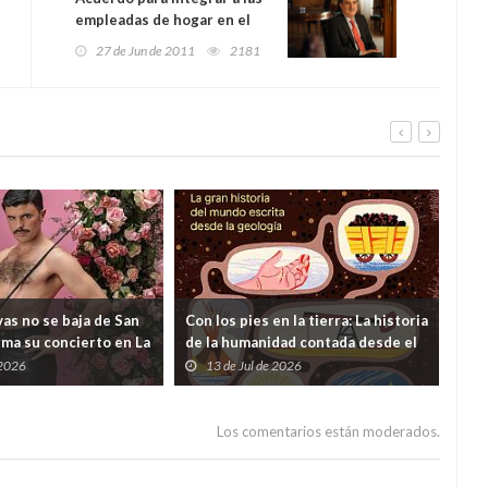
empleadas de hogar en el
Régimen General de la
27 de Jun de 2011
2181
Seguridad Social
as no se baja de San
Con los pies en la tierra: La historia
¿Y s
rma su concierto en La
de la humanidad contada desde el
viv
 dudas lanzadas desde
subsuelo
 2026
13 de Jul de 2026
0
ento
Los comentarios están moderados.