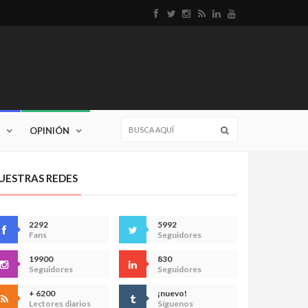
OPINIÓN
UESTRAS REDES
2292
5992
Fans
Seguidores
19900
830
Seguidores
Seguidores
+ 6200
¡nuevo!
Lectores diarios
Síguenos