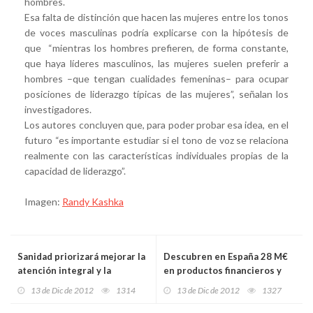
hombres.
Esa falta de distinción que hacen las mujeres entre los tonos
de voces masculinas podría explicarse con la hipótesis de
que “mientras los hombres prefieren, de forma constante,
que haya líderes masculinos, las mujeres suelen preferir a
hombres –que tengan cualidades femeninas– para ocupar
posiciones de liderazgo típicas de las mujeres”, señalan los
investigadores.
Los autores concluyen que, para poder probar esa idea, en el
futuro “es importante estudiar si el tono de voz se relaciona
realmente con las características individuales propias de la
capacidad de liderazgo”.
Imagen:
Randy Kashka
Sanidad priorizará mejorar la
Descubren en España 28 M€
atención integral y la
en productos financieros y
apertura de HUCA y Álvarez
propiedades vinculados a
13 de Dic de 2012
1314
13 de Dic de 2012
1327
Buylla
Hosny Mubarak