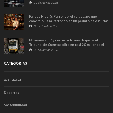
y las cámaras captan sus últimos minutos
10 de May de 2026
Fallece Nicolás Parrondo, el valdesano que
convirtió Casa Parrondo en un pedazo de Asturias
en Madrid
30 de Jun de 2026
El ‘Fevemocho’ ya no es solo una chapuza: el
Tribunal de Cuentas cifra en casi 20 millones el
sobrecoste de los trenes que no cabían por los
30 de May de 2026
túneles
CATEGORÍAS
Actualidad
Deportes
Sostenibilidad