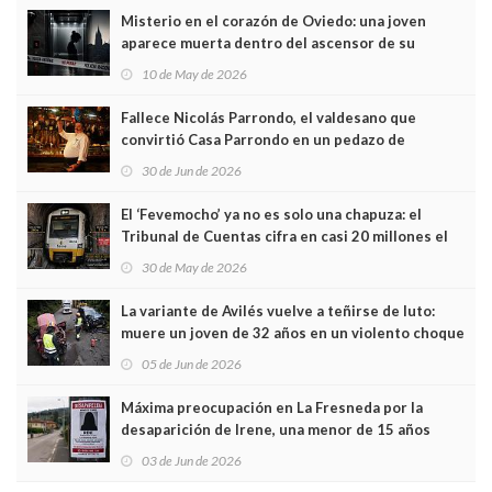
Misterio en el corazón de Oviedo: una joven
aparece muerta dentro del ascensor de su
edificio y las cámaras captan sus últimos minutos
10 de May de 2026
Fallece Nicolás Parrondo, el valdesano que
convirtió Casa Parrondo en un pedazo de
Asturias en Madrid
30 de Jun de 2026
El ‘Fevemocho’ ya no es solo una chapuza: el
Tribunal de Cuentas cifra en casi 20 millones el
sobrecoste de los trenes que no cabían por los
30 de May de 2026
túneles
La variante de Avilés vuelve a teñirse de luto:
muere un joven de 32 años en un violento choque
frontal
05 de Jun de 2026
Máxima preocupación en La Fresneda por la
desaparición de Irene, una menor de 15 años
03 de Jun de 2026