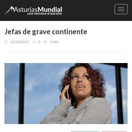
Naveg
Jefas de grave continente
13/12/2012
0
1444