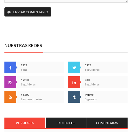
ENVIAR COMENTARIO
NUESTRAS REDES
2292
5992
Fans
Seguidores
19900
830
Seguidores
Seguidores
+ 6200
¡nuevo!
Lectores diarios
Síguenos
POPULARES
RECIENTES
COMENTADAS