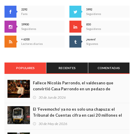
2292
5992
Fans
Seguidores
19900
830
Seguidores
Seguidores
+ 6200
¡nuevo!
Lectores diarios
Síguenos
POPULARES
RECIENTES
COMENTADAS
Fallece Nicolás Parrondo, el valdesano que
convirtió Casa Parrondo en un pedazo de
Asturias en Madrid
30 de Jun de 2026
El ‘Fevemocho’ ya no es solo una chapuza: el
Tribunal de Cuentas cifra en casi 20 millones el
sobrecoste de los trenes que no cabían por los
30 de May de 2026
túneles