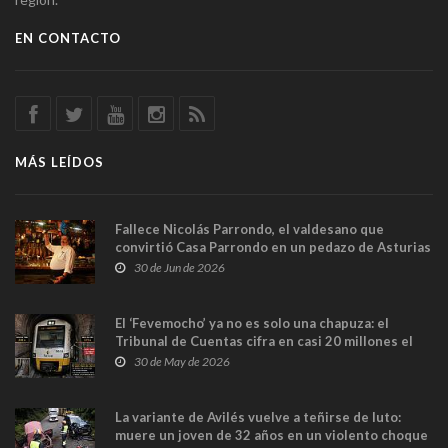
EN CONTACTO
MÁS LEÍDOS
Fallece Nicolás Parrondo, el valdesano que
convirtió Casa Parrondo en un pedazo de Asturias
en Madrid
30 de Jun de 2026
El ‘Fevemocho’ ya no es solo una chapuza: el
Tribunal de Cuentas cifra en casi 20 millones el
sobrecoste de los trenes que no cabían por los
30 de May de 2026
túneles
La variante de Avilés vuelve a teñirse de luto:
muere un joven de 32 años en un violento choque