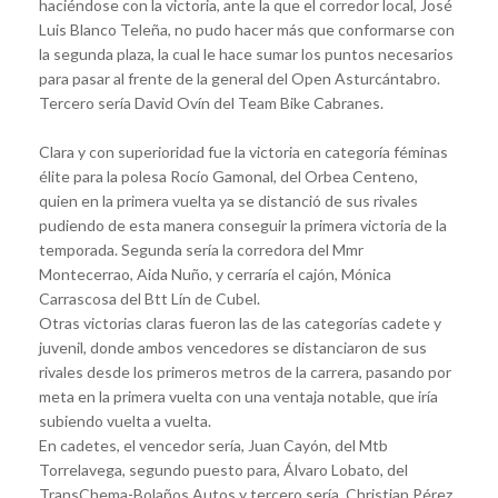
haciéndose con la victoria, ante la que el corredor local, José
Luis Blanco Teleña, no pudo hacer más que conformarse con
la segunda plaza, la cual le hace sumar los puntos necesarios
para pasar al frente de la general del Open Asturcántabro.
Tercero sería David Ovín del Team Bike Cabranes.
Clara y con superioridad fue la victoria en categoría féminas
élite para la polesa Rocío Gamonal, del Orbea Centeno,
quien en la primera vuelta ya se distanció de sus rivales
pudiendo de esta manera conseguir la primera victoria de la
temporada. Segunda sería la corredora del Mmr
Montecerrao, Aida Nuño, y cerraría el cajón, Mónica
Carrascosa del Btt Lín de Cubel.
Otras victorias claras fueron las de las categorías cadete y
juvenil, donde ambos vencedores se distanciaron de sus
rivales desde los primeros metros de la carrera, pasando por
meta en la primera vuelta con una ventaja notable, que iría
subiendo vuelta a vuelta.
En cadetes, el vencedor sería, Juan Cayón, del Mtb
Torrelavega, segundo puesto para, Álvaro Lobato, del
TransChema-Bolaños Autos y tercero sería, Christian Pérez,