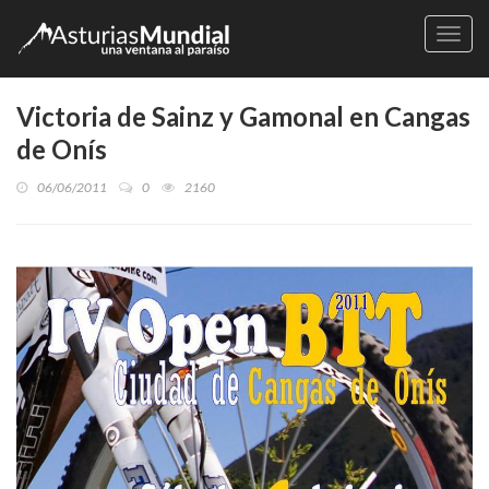
Naveg
Victoria de Sainz y Gamonal en Cangas
de Onís
06/06/2011
0
2160