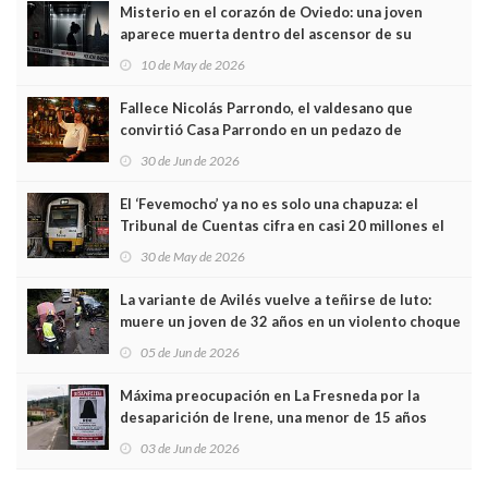
Misterio en el corazón de Oviedo: una joven
aparece muerta dentro del ascensor de su
edificio y las cámaras captan sus últimos minutos
10 de May de 2026
Fallece Nicolás Parrondo, el valdesano que
convirtió Casa Parrondo en un pedazo de
Asturias en Madrid
30 de Jun de 2026
El ‘Fevemocho’ ya no es solo una chapuza: el
Tribunal de Cuentas cifra en casi 20 millones el
sobrecoste de los trenes que no cabían por los
30 de May de 2026
túneles
La variante de Avilés vuelve a teñirse de luto:
muere un joven de 32 años en un violento choque
frontal
05 de Jun de 2026
Máxima preocupación en La Fresneda por la
desaparición de Irene, una menor de 15 años
03 de Jun de 2026