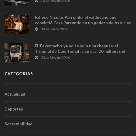
10 de May de 2026
Fallece Nicolás Parrondo, el valdesano que
convirtió Casa Parrondo en un pedazo de Asturias
en Madrid
30 de Jun de 2026
El ‘Fevemocho’ ya no es solo una chapuza: el
Tribunal de Cuentas cifra en casi 20 millones el
sobrecoste de los trenes que no cabían por los
30 de May de 2026
túneles
CATEGORÍAS
Actualidad
Deportes
Sostenibilidad