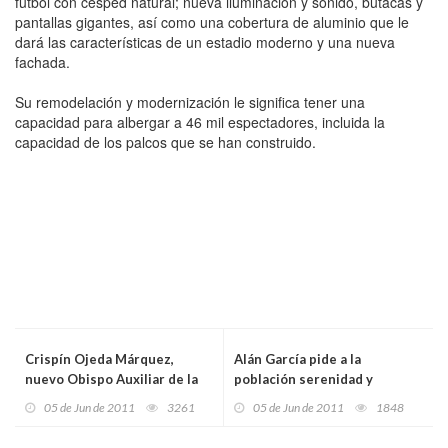
fútbol con césped natural; nueva iluminación y sonido, butacas y
pantallas gigantes, así como una cobertura de aluminio que le
dará las características de un estadio moderno y una nueva
fachada.
Su remodelación y modernización le significa tener una
capacidad para albergar a 46 mil espectadores, incluida la
capacidad de los palcos que se han construido.
Crispín Ojeda Márquez,
Alán García pide a la
nuevo Obispo Auxiliar de la
población serenidad y
Arquidiócesis de México
aceptación del resultado
05 de Jun de 2011
3261
05 de Jun de 2011
1848
electoral