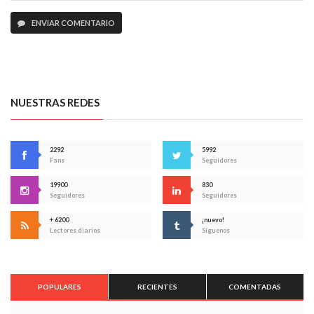
ENVIAR COMENTARIO
NUESTRAS REDES
2292
5992
Fans
Seguidores
19900
830
Seguidores
Seguidores
+ 6200
¡nuevo!
Lectores diarios
Síguenos
POPULARES
RECIENTES
COMENTADAS