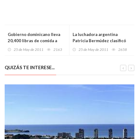
Gobierno dominicano lleva
La luchadora argentina
20,400 libras de comida a
Patricia Bermúdez clasificó
zona afectada por el cólera
para los juegos de
25 de May de 2011
2163
25 de May de 2011
2658
Guadalajara
QUIZÁS TE INTERESE...