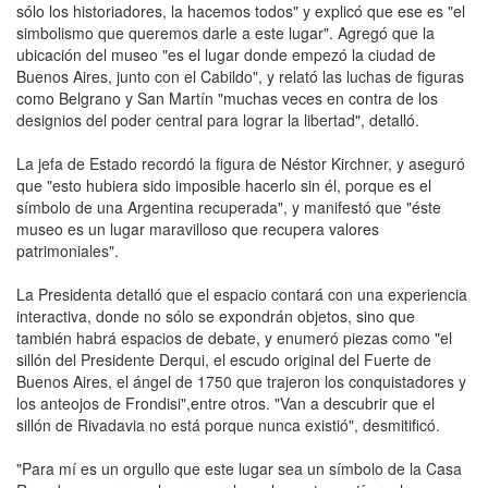
sólo los historiadores, la hacemos todos" y explicó que ese es "el
simbolismo que queremos darle a este lugar". Agregó que la
ubicación del museo "es el lugar donde empezó la ciudad de
Buenos Aires, junto con el Cabildo", y relató las luchas de figuras
como Belgrano y San Martín "muchas veces en contra de los
designios del poder central para lograr la libertad", detalló.
La jefa de Estado recordó la figura de Néstor Kirchner, y aseguró
que "esto hubiera sido imposible hacerlo sin él, porque es el
símbolo de una Argentina recuperada", y manifestó que "éste
museo es un lugar maravilloso que recupera valores
patrimoniales".
La Presidenta detalló que el espacio contará con una experiencia
interactiva, donde no sólo se expondrán objetos, sino que
también habrá espacios de debate, y enumeró piezas como "el
sillón del Presidente Derqui, el escudo original del Fuerte de
Buenos Aires, el ángel de 1750 que trajeron los conquistadores y
los anteojos de Frondisi",entre otros. "Van a descubrir que el
sillón de Rivadavia no está porque nunca existió", desmitificó.
"Para mí es un orgullo que este lugar sea un símbolo de la Casa