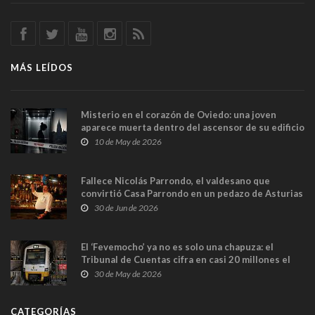
MÁS LEÍDOS
Misterio en el corazón de Oviedo: una joven
aparece muerta dentro del ascensor de su edificio
y las cámaras captan sus últimos minutos
10 de May de 2026
Fallece Nicolás Parrondo, el valdesano que
convirtió Casa Parrondo en un pedazo de Asturias
en Madrid
30 de Jun de 2026
El ‘Fevemocho’ ya no es solo una chapuza: el
Tribunal de Cuentas cifra en casi 20 millones el
sobrecoste de los trenes que no cabían por los
30 de May de 2026
túneles
CATEGORÍAS