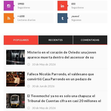
19900
830
Seguidores
Seguidores
+ 6200
¡nuevo!
Lectores diarios
Síguenos
POPULARES
RECIENTES
COMENTADAS
Misterio en el corazón de Oviedo: una joven
aparece muerta dentro del ascensor de su
edificio y las cámaras captan sus últimos minutos
10 de May de 2026
Fallece Nicolás Parrondo, el valdesano que
convirtió Casa Parrondo en un pedazo de
Asturias en Madrid
30 de Jun de 2026
El ‘Fevemocho’ ya no es solo una chapuza: el
Tribunal de Cuentas cifra en casi 20 millones el
sobrecoste de los trenes que no cabían por los
30 de May de 2026
túneles