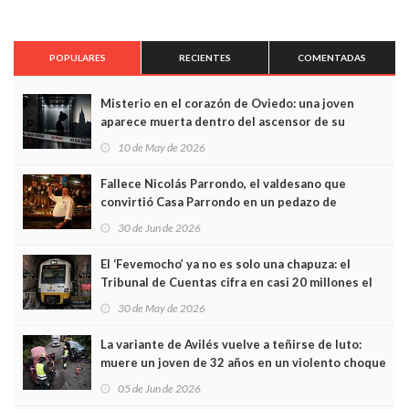
POPULARES
RECIENTES
COMENTADAS
Misterio en el corazón de Oviedo: una joven
aparece muerta dentro del ascensor de su
edificio y las cámaras captan sus últimos minutos
10 de May de 2026
Fallece Nicolás Parrondo, el valdesano que
convirtió Casa Parrondo en un pedazo de
Asturias en Madrid
30 de Jun de 2026
El ‘Fevemocho’ ya no es solo una chapuza: el
Tribunal de Cuentas cifra en casi 20 millones el
sobrecoste de los trenes que no cabían por los
30 de May de 2026
túneles
La variante de Avilés vuelve a teñirse de luto:
muere un joven de 32 años en un violento choque
frontal
05 de Jun de 2026