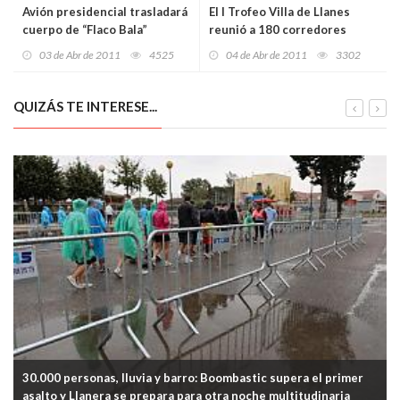
Avión presidencial trasladará
El I Trofeo Villa de Llanes
cuerpo de “Flaco Bala”
reunió a 180 corredores
Hernández a Panamá
03 de Abr de 2011
4525
04 de Abr de 2011
3302
QUIZÁS TE INTERESE...
30.000 personas, lluvia y barro: Boombastic supera el primer
asalto y Llanera se prepara para otra noche multitudinaria