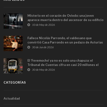
Misterio en el corazón de Oviedo: una joven
aparece muerta dentro del ascensor de su edificio
y las cámaras captan sus últimos minutos
10 de May de 2026
Fallece Nicolás Parrondo, el valdesano que
convirtió Casa Parrondo en un pedazo de Asturias
en Madrid
30 de Jun de 2026
El ‘Fevemocho’ ya no es solo una chapuza: el
Tribunal de Cuentas cifra en casi 20 millones el
sobrecoste de los trenes que no cabían por los
30 de May de 2026
túneles
CATEGORÍAS
Actualidad