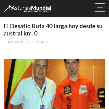
Naveg
El Desafío Ruta 40 larga hoy desde su
austral km. 0
03/04/2011
0
3321