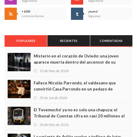
Seguidores
Seguidores
+ 6200
¡nuevo!
Lectores diarios
Síguenos
POPULARES
RECIENTES
COMENTADAS
Misterio en el corazón de Oviedo: una joven
aparece muerta dentro del ascensor de su
edificio y las cámaras captan sus últimos minutos
10 de May de 2026
Fallece Nicolás Parrondo, el valdesano que
convirtió Casa Parrondo en un pedazo de
Asturias en Madrid
30 de Jun de 2026
El ‘Fevemocho’ ya no es solo una chapuza: el
Tribunal de Cuentas cifra en casi 20 millones el
sobrecoste de los trenes que no cabían por los
30 de May de 2026
túneles
La variante de Avilés vuelve a teñirse de luto: