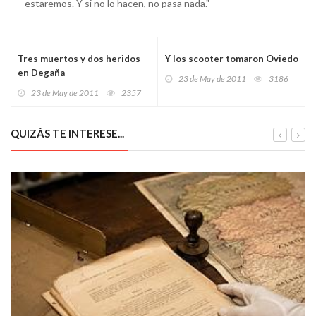
estaremos. Y si no lo hacen, no pasa nada."
Tres muertos y dos heridos
Y los scooter tomaron Oviedo
en Degaña
23 de May de 2011
3186
23 de May de 2011
2357
QUIZÁS TE INTERESE...