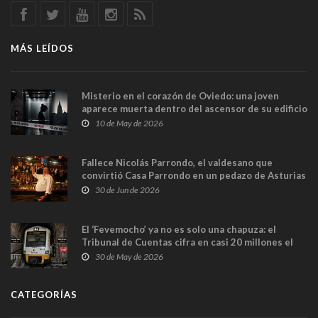
MÁS LEÍDOS
Misterio en el corazón de Oviedo: una joven
aparece muerta dentro del ascensor de su edificio
y las cámaras captan sus últimos minutos
10 de May de 2026
Fallece Nicolás Parrondo, el valdesano que
convirtió Casa Parrondo en un pedazo de Asturias
en Madrid
30 de Jun de 2026
El ‘Fevemocho’ ya no es solo una chapuza: el
Tribunal de Cuentas cifra en casi 20 millones el
sobrecoste de los trenes que no cabían por los
30 de May de 2026
túneles
CATEGORÍAS