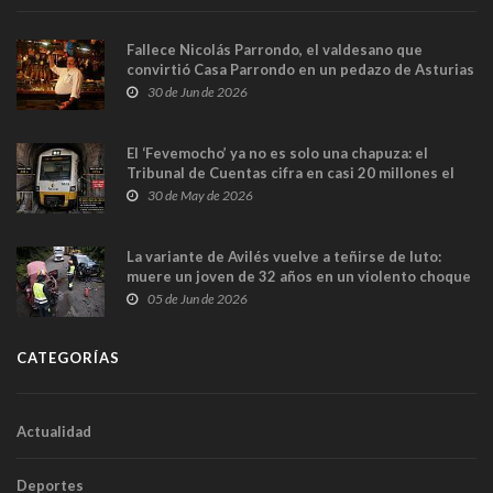
Fallece Nicolás Parrondo, el valdesano que
convirtió Casa Parrondo en un pedazo de Asturias
en Madrid
30 de Jun de 2026
El ‘Fevemocho’ ya no es solo una chapuza: el
Tribunal de Cuentas cifra en casi 20 millones el
sobrecoste de los trenes que no cabían por los
30 de May de 2026
túneles
La variante de Avilés vuelve a teñirse de luto:
muere un joven de 32 años en un violento choque
frontal
05 de Jun de 2026
CATEGORÍAS
Actualidad
Deportes