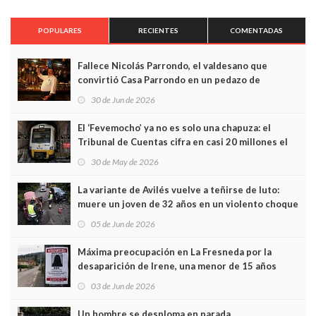
POPULARES
RECIENTES
COMENTADAS
Fallece Nicolás Parrondo, el valdesano que
convirtió Casa Parrondo en un pedazo de
Asturias en Madrid
30 de Jun de 2026
El ‘Fevemocho’ ya no es solo una chapuza: el
Tribunal de Cuentas cifra en casi 20 millones el
sobrecoste de los trenes que no cabían por los
30 de May de 2026
túneles
La variante de Avilés vuelve a teñirse de luto:
muere un joven de 32 años en un violento choque
frontal
05 de Jun de 2026
Máxima preocupación en La Fresneda por la
desaparición de Irene, una menor de 15 años
03 de Jun de 2026
Un hombre se desploma en parada