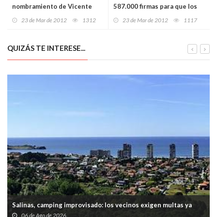
nombramiento de Vicente
587.000 firmas para que los
Gotor como Rector de la
toros sean fiesta de Interés
23 de Mar de 2012
1312
23 de Mar de 2012
1117
Universidad de Oviedo
Nacional
QUIZÁS TE INTERESE...
Salinas, camping improvisado: los vecinos exigen multas ya
06 de Ago de 2026