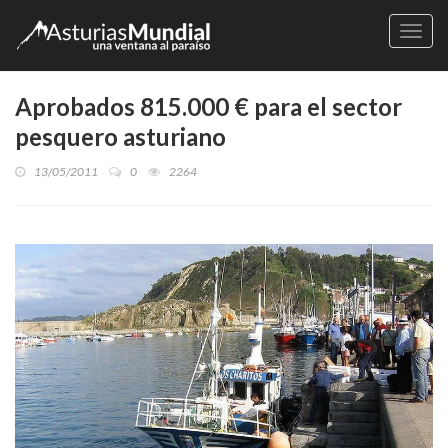
Naveg
Aprobados 815.000 € para el sector
pesquero asturiano
13/05/2011
0
2264