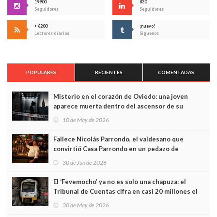
19900
830
Seguidores
Seguidores
+ 6200
¡nuevo!
Lectores diarios
Síguenos
POPULARES
RECIENTES
COMENTADAS
Misterio en el corazón de Oviedo: una joven
aparece muerta dentro del ascensor de su
edificio y las cámaras captan sus últimos minutos
10 de May de 2026
Fallece Nicolás Parrondo, el valdesano que
convirtió Casa Parrondo en un pedazo de
Asturias en Madrid
30 de Jun de 2026
El ‘Fevemocho’ ya no es solo una chapuza: el
Tribunal de Cuentas cifra en casi 20 millones el
sobrecoste de los trenes que no cabían por los
30 de May de 2026
túneles