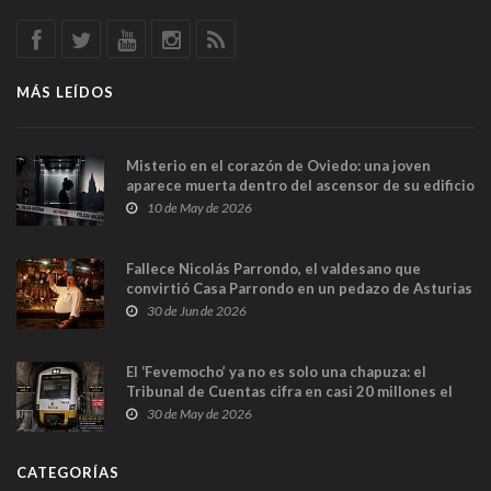
MÁS LEÍDOS
Misterio en el corazón de Oviedo: una joven
aparece muerta dentro del ascensor de su edificio
y las cámaras captan sus últimos minutos
10 de May de 2026
Fallece Nicolás Parrondo, el valdesano que
convirtió Casa Parrondo en un pedazo de Asturias
en Madrid
30 de Jun de 2026
El ‘Fevemocho’ ya no es solo una chapuza: el
Tribunal de Cuentas cifra en casi 20 millones el
sobrecoste de los trenes que no cabían por los
30 de May de 2026
túneles
CATEGORÍAS