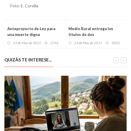
Foto: E. Corvilla
Anteproyecto de Ley para
Medio Rural entrega los
una muerte digna
títulos de dos
concentraciones en Cangas
13 de May de 2011
2746
13 de May de 2011
2053
del Narcea
QUIZÁS TE INTERESE...