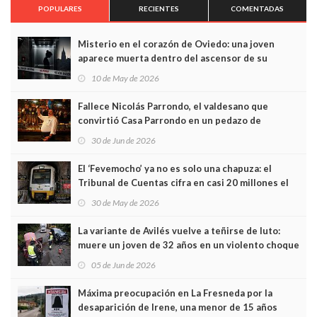
POPULARES
RECIENTES
COMENTADAS
Misterio en el corazón de Oviedo: una joven
aparece muerta dentro del ascensor de su
edificio y las cámaras captan sus últimos minutos
10 de May de 2026
Fallece Nicolás Parrondo, el valdesano que
convirtió Casa Parrondo en un pedazo de
Asturias en Madrid
30 de Jun de 2026
El ‘Fevemocho’ ya no es solo una chapuza: el
Tribunal de Cuentas cifra en casi 20 millones el
sobrecoste de los trenes que no cabían por los
30 de May de 2026
túneles
La variante de Avilés vuelve a teñirse de luto:
muere un joven de 32 años en un violento choque
frontal
05 de Jun de 2026
Máxima preocupación en La Fresneda por la
desaparición de Irene, una menor de 15 años