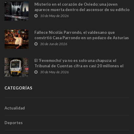
Misterio en el corazón de Oviedo: una joven
aparece muerta dentro del ascensor de su edificio
y las cámaras captan sus últimos minutos
10 de May de 2026
Fallece Nicolás Parrondo, el valdesano que
convirtió Casa Parrondo en un pedazo de Asturias
en Madrid
30 de Jun de 2026
El ‘Fevemocho’ ya no es solo una chapuza: el
Tribunal de Cuentas cifra en casi 20 millones el
sobrecoste de los trenes que no cabían por los
30 de May de 2026
túneles
CATEGORÍAS
Actualidad
Deportes