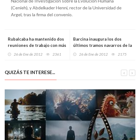
Nacional de Investigación sobre la Evolución Humana
(Cenieh), y Abdelkader Henni, rector de la Universidad de
Argel, tras la firma del convenio.
Rubalcaba ha mantenido dos
Barcina inaugura los dos
reuniones de trabajo con más
últimos tramos navarros de la
de 100 dirigentes del PSOE
Autovía del Pirineo (A-21)
26 de Ene de 2012
2361
26 de Ene de 2012
2175
QUIZÁS TE INTERESE...