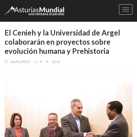
Naveg
El Cenieh y la Universidad de Argel
colaborarán en proyectos sobre
evolución humana y Prehistoria
26/01/2012
0
2211