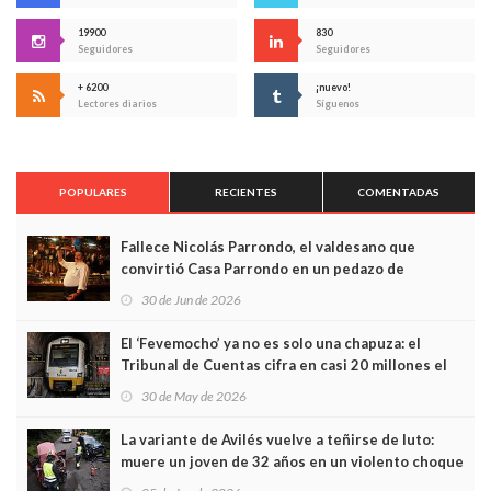
19900
830
Seguidores
Seguidores
+ 6200
¡nuevo!
Lectores diarios
Síguenos
POPULARES
RECIENTES
COMENTADAS
Fallece Nicolás Parrondo, el valdesano que
convirtió Casa Parrondo en un pedazo de
Asturias en Madrid
30 de Jun de 2026
El ‘Fevemocho’ ya no es solo una chapuza: el
Tribunal de Cuentas cifra en casi 20 millones el
sobrecoste de los trenes que no cabían por los
30 de May de 2026
túneles
La variante de Avilés vuelve a teñirse de luto:
muere un joven de 32 años en un violento choque
frontal