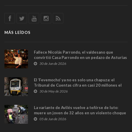
MÁS LEÍDOS
Fallece Nicolás Parrondo, el valdesano que
convirtió Casa Parrondo en un pedazo de Asturias
en Madrid
30 de Jun de 2026
El ‘Fevemocho’ ya no es solo una chapuza: el
Tribunal de Cuentas cifra en casi 20 millones el
sobrecoste de los trenes que no cabían por los
30 de May de 2026
túneles
La variante de Avilés vuelve a teñirse de luto:
muere un joven de 32 años en un violento choque
frontal
05 de Jun de 2026