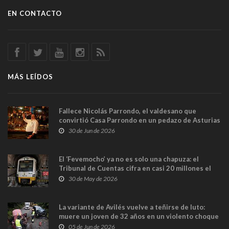
EN CONTACTO
MÁS LEÍDOS
Fallece Nicolás Parrondo, el valdesano que
convirtió Casa Parrondo en un pedazo de Asturias
en Madrid
30 de Jun de 2026
El ‘Fevemocho’ ya no es solo una chapuza: el
Tribunal de Cuentas cifra en casi 20 millones el
sobrecoste de los trenes que no cabían por los
30 de May de 2026
túneles
La variante de Avilés vuelve a teñirse de luto:
muere un joven de 32 años en un violento choque
frontal
05 de Jun de 2026