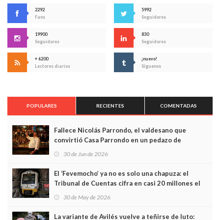
2292
5992
Fans
Seguidores
19900
830
Seguidores
Seguidores
+ 6200
¡nuevo!
Lectores diarios
Síguenos
POPULARES
RECIENTES
COMENTADAS
Fallece Nicolás Parrondo, el valdesano que
convirtió Casa Parrondo en un pedazo de
Asturias en Madrid
30 de Jun de 2026
El ‘Fevemocho’ ya no es solo una chapuza: el
Tribunal de Cuentas cifra en casi 20 millones el
sobrecoste de los trenes que no cabían por los
30 de May de 2026
túneles
La variante de Avilés vuelve a teñirse de luto: