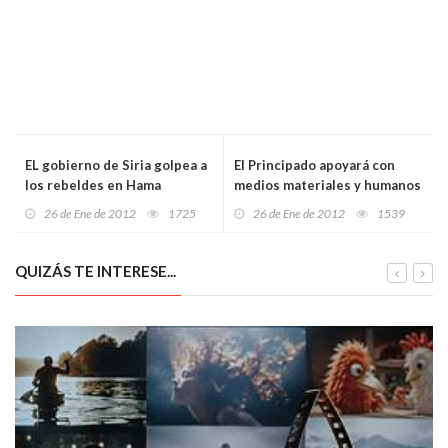
EL gobierno de Siria golpea a
El Principado apoyará con
los rebeldes en Hama
medios materiales y humanos
la parada anual de
26 de Ene de 2012
1725
26 de Ene de 2012
1539
sementales de Laviana
QUIZÁS TE INTERESE...