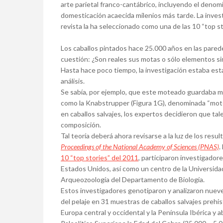
arte parietal franco-cantábrico, incluyendo el deno
domesticación acaecida milenios más tarde. La invest
revista la ha seleccionado como una de las 10 “top st
Los caballos pintados hace 25.000 años en las parede
cuestión: ¿Son reales sus motas o sólo elementos si
Hasta hace poco tiempo, la investigación estaba esta
análisis.
Se sabía, por ejemplo, que este moteado guardaba mu
como la Knabstrupper (Figura 1G), denominada “mote
en caballos salvajes, los expertos decidieron que t
composición.
Tal teoría deberá ahora revisarse a la luz de los resu
Proceedings of the National Academy of Sciences (PNAS)
.
10 “top stories” del 2011
, participaron investigador
Estados Unidos, así como un centro de la Universid
Arqueozoología del Departamento de Biología.
Estos investigadores genotiparon y analizaron nueve 
del pelaje en 31 muestras de caballos salvajes prehi
Europa central y occidental y la Península Ibérica y 