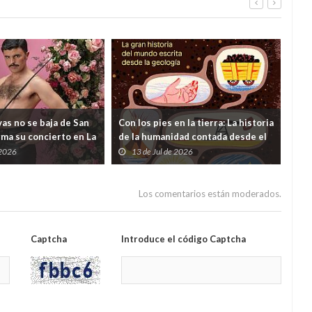
as no se baja de San
Con los pies en la tierra: La historia
¿Y s
rma su concierto en La
de la humanidad contada desde el
viv
 dudas lanzadas desde
subsuelo
 2026
13 de Jul de 2026
0
ento
Los comentarios están moderados.
Captcha
Introduce el código Captcha