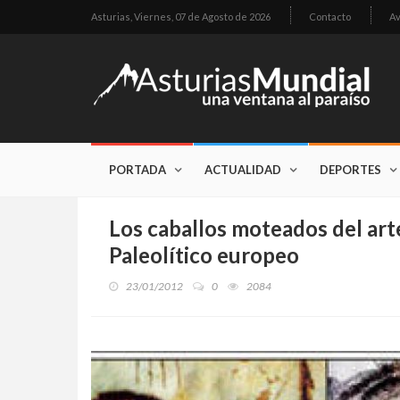
Asturias,
Viernes, 07 de Agosto de 2026
Contacto
Av
PORTADA
ACTUALIDAD
DEPORTES
Los caballos moteados del arte
Paleolítico europeo
23/01/2012
0
2084