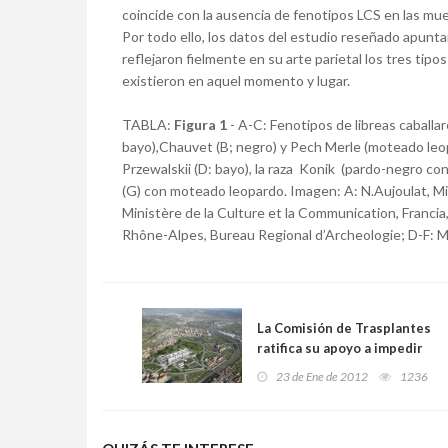
coincide con la ausencia de fenotipos LCS en las mue
Por todo ello, los datos del estudio reseñado apunta
reflejaron fielmente en su arte parietal los tres tipo
existieron en aquel momento y lugar.
TABLA:
Figura 1
- A-C: Fenotipos de libreas caballar
bayo),Chauvet (B; negro) y Pech Merle (moteado leop
Przewalskii (D: bayo), la raza Konik (pardo-negro con 
(G) con moteado leopardo. Imagen: A: N.Aujoulat, Min
Ministère de la Culture et la Communication, Francia
Rhône-Alpes, Bureau Regional d’Archeologie; D-F:
La Comisión de Trasplantes
ratifica su apoyo a impedir
las actuaciones de DKMS en
23 de Ene de 2012
1236
España