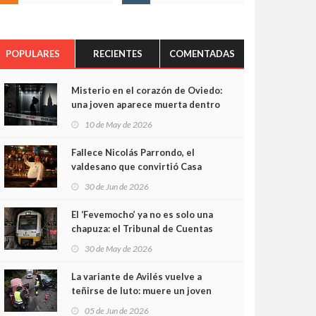
POPULARES
RECIENTES
COMENTADAS
Misterio en el corazón de Oviedo:
una joven aparece muerta dentro
del ascensor de su edificio y las
10 de May de 2026
cámaras captan sus últimos
minutos
Fallece Nicolás Parrondo, el
valdesano que convirtió Casa
Parrondo en un pedazo de
30 de Jun de 2026
Asturias en Madrid
El ‘Fevemocho’ ya no es solo una
chapuza: el Tribunal de Cuentas
cifra en casi 20 millones el
30 de May de 2026
sobrecoste de los trenes que no
cabían por los túneles
La variante de Avilés vuelve a
teñirse de luto: muere un joven
de 32 años en un violento choque
05 de Jun de 2026