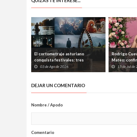
QUIZÁS TE INTERESE...
El cortometraje asturiano
Rodrigo Cuev
conquista festivales: tres
Mateo: confi
producciones de Laboral
Ería tras las
03 de Ago de 2026
15 de Jul de
Cinemateca suman nuevos premios
el Ayuntami
DEJAR UN COMENTARIO
Nombre / Apodo
Comentario