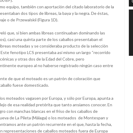
000 BP).
o equipo, también con aportación del citado laboratorio de la
sentaban dos tipos de libreas, la baya y la negra. De éstas,
aje o de Przewalskii (Figura 1D).
veló que, si bien ambas libreas continuaban dominando las
os), casi una quinta parte de los caballos presentaban el
libreas moteadas y se consideraba producto de la selección
n. Este fenotipo LCS presentaba así mismo un largo “recorrido
énicas y otras dos de la Edad del Cobre, pero
ntinente europeo al no haberse registrado ningún caso entre
ente de que el moteado es un patrón de coloración que
caballo fuese domesticado.
llos moteados vagasen por Europa, y sólo por Europa, apunta a
ejo de esa realidad pretérita que tanto ansiamos conocer. En
egro con manchas blancas en el friso de los caballos de
 Cueva de La Pileta (Málaga) o los moteados de Montespan y
tramos ante un patrón recurrente en el que, hasta la fecha,
stan representaciones de caballos moteados fuera de Europa