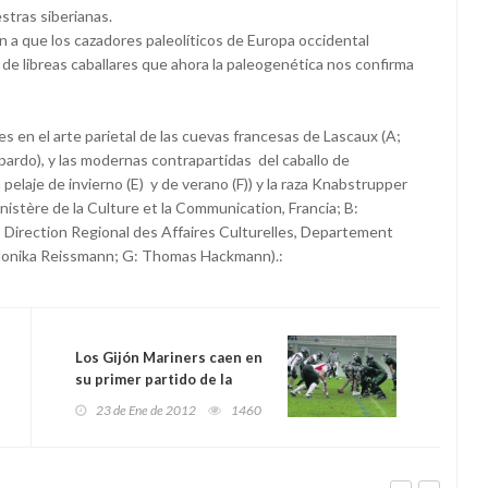
stras siberianas.
n a que los cazadores paleolíticos de Europa occidental
s de libreas caballares que ahora la paleogenética nos confirma
es en el arte parietal de las cuevas francesas de Lascaux (A;
ardo), y las modernas contrapartidas del caballo de
pelaje de invierno (E) y de verano (F)) y la raza Knabstrupper
istère de la Culture et la Communication, Francia; B:
, Direction Regional des Affaires Culturelles, Departement
 Monika Reissmann; G: Thomas Hackmann).:
Los Gijón Mariners caen en
su primer partido de la
temporada
23 de Ene de 2012
1460