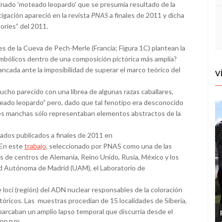
minado 'moteado leopardo' que se presumía resultado de la
igación apareció en la revista
PNAS
a finales de 2011 y dicha
ories” del 2011.
s de la Cueva de Pech-Merle (Francia; Figura 1C) plantean la
mbólicos dentro de una composición pictórica más amplia?
ncada ante la imposibilidad de superar el marco teórico del
V
cho parecido con una librea de algunas razas caballares,
ado leopardo” pero, dado que tal fenotipo era desconocido
ales manchas sólo representaban elementos abstractos de la
ltados publicados a finales de 2011 en
 En este
trabajo
, seleccionado por PNAS como una de las
es de centros de Alemania, Reino Unido, Rusia, México y los
ad Autónoma de Madrid (UAM), el Laboratorio de
loci (región) del ADN nuclear responsables de la coloración
stóricos. Las muestras procedían de 15 localidades de Siberia,
abarcaban un amplio lapso temporal que discurría desde el