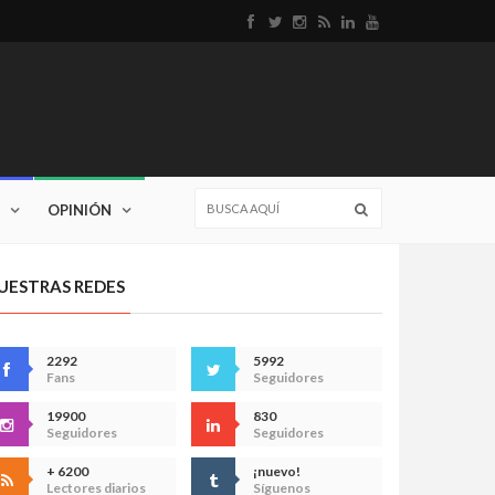
OPINIÓN
UESTRAS REDES
2292
5992
Fans
Seguidores
19900
830
Seguidores
Seguidores
+ 6200
¡nuevo!
Lectores diarios
Síguenos