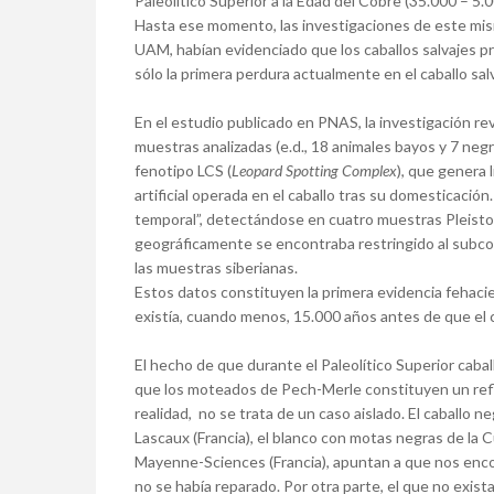
Paleolítico Superior a la Edad del Cobre (35.000 – 5.
Hasta ese momento, las investigaciones de este mism
UAM, habían evidenciado que los caballos salvajes pre
sólo la primera perdura actualmente en el caballo salv
En el estudio publicado en PNAS, la investigación re
muestras analizadas (e.d., 18 animales bayos y 7 negr
fenotipo LCS (
Leopard Spotting Complex
), que genera 
artificial operada en el caballo tras su domesticació
temporal”, detectándose en cuatro muestras Pleistoc
geográficamente se encontraba restringido al subco
las muestras siberianas.
Estos datos constituyen la primera evidencia fehaci
existía, cuando menos, 15.000 años antes de que el 
El hecho de que durante el Paleolítico Superior caba
que los moteados de Pech-Merle constituyen un refl
realidad, no se trata de un caso aislado. El caballo n
Lascaux (Francia), el blanco con motas negras de la
Mayenne-Sciences (Francia), apuntan a que nos encon
no se había reparado. Por otra parte, el que no exi