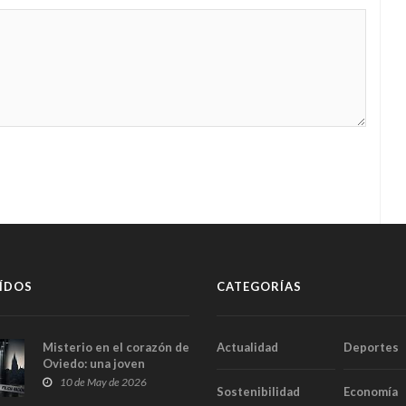
ÍDOS
CATEGORÍAS
Misterio en el corazón de
Actualidad
Deportes
Oviedo: una joven
aparece muerta dentro
10 de May de 2026
Sostenibilidad
Economía
del ascensor de su