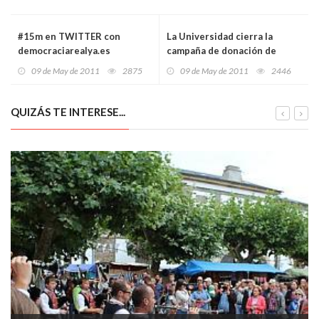
#15m en TWITTER con
La Universidad cierra la
democraciarealya.es
campaña de donación de
sangre con un aumento del
09 de May de 2011
2875
09 de May de 2011
2446
30%
QUIZÁS TE INTERESE...