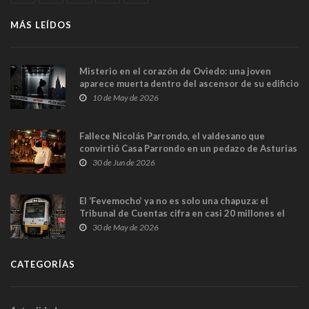
MÁS LEÍDOS
Misterio en el corazón de Oviedo: una joven
aparece muerta dentro del ascensor de su edificio
y las cámaras captan sus últimos minutos
10 de May de 2026
Fallece Nicolás Parrondo, el valdesano que
convirtió Casa Parrondo en un pedazo de Asturias
en Madrid
30 de Jun de 2026
El ‘Fevemocho’ ya no es solo una chapuza: el
Tribunal de Cuentas cifra en casi 20 millones el
sobrecoste de los trenes que no cabían por los
30 de May de 2026
túneles
CATEGORÍAS