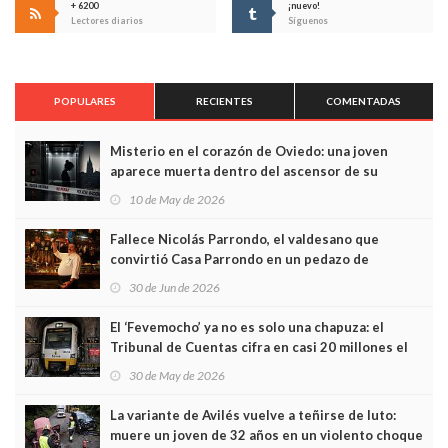
+ 6200
¡nuevo!
Lectores diarios
Síguenos
POPULARES
RECIENTES
COMENTADAS
Misterio en el corazón de Oviedo: una joven
aparece muerta dentro del ascensor de su
edificio y las cámaras captan sus últimos minutos
10 de May de 2026
Fallece Nicolás Parrondo, el valdesano que
convirtió Casa Parrondo en un pedazo de
Asturias en Madrid
30 de Jun de 2026
El ‘Fevemocho’ ya no es solo una chapuza: el
Tribunal de Cuentas cifra en casi 20 millones el
sobrecoste de los trenes que no cabían por los
30 de May de 2026
túneles
La variante de Avilés vuelve a teñirse de luto:
muere un joven de 32 años en un violento choque