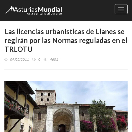
Naveg
Las licencias urbanísticas de Llanes se
regirán por las Normas reguladas en el
TRLOTU
09/05/2011
0
4601