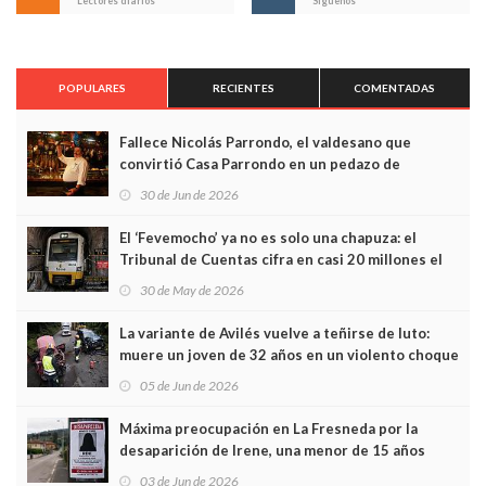
Lectores diarios
Síguenos
POPULARES
RECIENTES
COMENTADAS
Fallece Nicolás Parrondo, el valdesano que
convirtió Casa Parrondo en un pedazo de
Asturias en Madrid
30 de Jun de 2026
El ‘Fevemocho’ ya no es solo una chapuza: el
Tribunal de Cuentas cifra en casi 20 millones el
sobrecoste de los trenes que no cabían por los
30 de May de 2026
túneles
La variante de Avilés vuelve a teñirse de luto:
muere un joven de 32 años en un violento choque
frontal
05 de Jun de 2026
Máxima preocupación en La Fresneda por la
desaparición de Irene, una menor de 15 años
03 de Jun de 2026