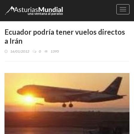
Naveg
Ecuador podría tener vuelos directos
a Irán
16/01/2012
0
1395