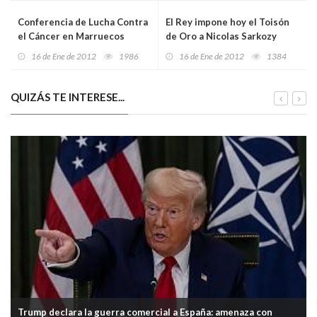
Conferencia de Lucha Contra
El Rey impone hoy el Toisón
el Cáncer en Marruecos
de Oro a Nicolas Sarkozy
16 de Ene de 2012
1986
16 de Ene de 2012
1384
QUIZÁS TE INTERESE...
Trump declara la guerra comercial a España: amenaza con