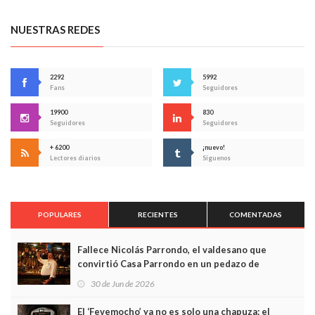
NUESTRAS REDES
2292
5992
Fans
Seguidores
19900
830
Seguidores
Seguidores
+ 6200
¡nuevo!
Lectores diarios
Síguenos
POPULARES
RECIENTES
COMENTADAS
Fallece Nicolás Parrondo, el valdesano que
convirtió Casa Parrondo en un pedazo de
Asturias en Madrid
30 de Jun de 2026
El ‘Fevemocho’ ya no es solo una chapuza: el