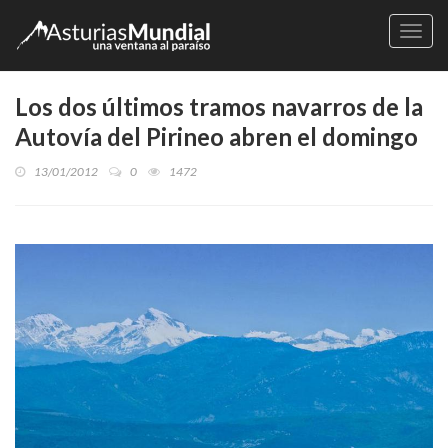
Naveg
Los dos últimos tramos navarros de la
Autovía del Pirineo abren el domingo
13/01/2012
0
1472