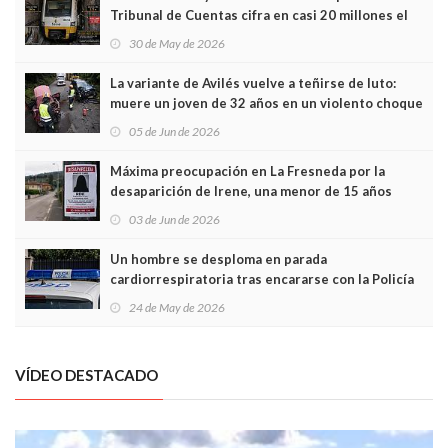
Tribunal de Cuentas cifra en casi 20 millones el
sobrecoste de los trenes que no cabían por los
30 de May de 2026
túneles
La variante de Avilés vuelve a teñirse de luto:
muere un joven de 32 años en un violento choque
frontal
05 de Jun de 2026
Máxima preocupación en La Fresneda por la
desaparición de Irene, una menor de 15 años
03 de Jun de 2026
Un hombre se desploma en parada
cardiorrespiratoria tras encararse con la Policía
Local en Luanco
24 de May de 2026
VÍDEO DESTACADO