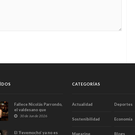
ÍDOS
CATEGORÍAS
Fallece Nicolás Parrondo,
Actualidad
Deportes
el valdesano que
convirtió Casa Parrondo
30 de Jun de 2026
Sostenibilidad
Economía
en un pedazo de Asturias
en Madrid
El ‘Fevemocho’ ya no es
Magazine
Blogs