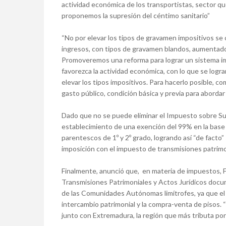
actividad económica de los transportistas, sector que
proponemos la supresión del céntimo sanitario”
“No por elevar los tipos de gravamen impositivos s
ingresos, con tipos de gravamen blandos, aumentado 
Promoveremos una reforma para lograr un sistema imp
favorezca la actividad económica, con lo que se logr
elevar los tipos impositivos. Para hacerlo posible, co
gasto público, condición básica y previa para aborda
Dado que no se puede eliminar el Impuesto sobre Su
establecimiento de una exención del 99% en la base
parentescos de 1º y 2º grado, logrando así “de facto” 
imposición con el impuesto de transmisiones patrimo
Finalmente, anunció que, en materia de impuestos
Transmisiones Patrimoniales y Actos Jurídicos docum
de las Comunidades Autónomas limítrofes, ya que el d
intercambio patrimonial y la compra-venta de pisos.
junto con Extremadura, la región que más tributa por