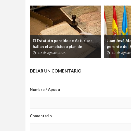
El Estatuto perdido de Asturias:
Juan José Al
hallan el ambicioso plan de
gerente del 
autogobierno que la guerra
etapa marcad
05 de Ago de 2026
03 de Ago d
condenó al olvido
los profesio
DEJAR UN COMENTARIO
Nombre / Apodo
Comentario