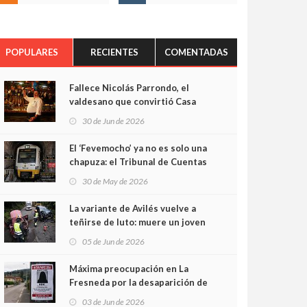
POPULARES
RECIENTES
COMENTADAS
Fallece Nicolás Parrondo, el
valdesano que convirtió Casa
Parrondo en un pedazo de
30 de Jun de 2026
Asturias en Madrid
El ‘Fevemocho’ ya no es solo una
chapuza: el Tribunal de Cuentas
cifra en casi 20 millones el
30 de May de 2026
sobrecoste de los trenes que no
cabían por los túneles
La variante de Avilés vuelve a
teñirse de luto: muere un joven
de 32 años en un violento choque
05 de Jun de 2026
frontal
Máxima preocupación en La
Fresneda por la desaparición de
Irene, una menor de 15 años
03 de Jun de 2026