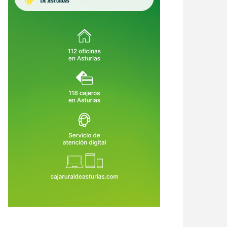
ultar también puede corromper:
El BOE desnuda el fracaso de
ndo el Gobierno convierte la
Oviedo: estos son los errores que
icia en un privilegio
le costaron la Agencia de Salud
9 de Jul de 2026
29 de Jul de 2026
Pública y 300 empleos