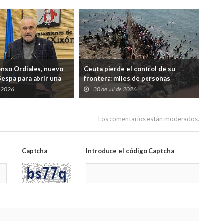
onso Ordiales, nuevo
Ceuta pierde el control de su
Ind
Sespa para abrir una
frontera: miles de personas
cua
a por el diálogo con
desbordan el Tarajal y ponen a
Just
e 2026
30 de Jul de 2026
2
nales
España ante una crisis de Estado
Los comentarios están moderados.
Captcha
Introduce el código Captcha