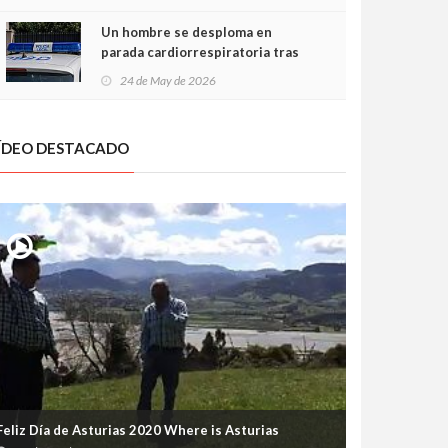
Un hombre se desploma en
parada cardiorrespiratoria tras
encararse con la Policía Local en
24 de May de 2026
Luanco
ÍDEO DESTACADO
Feliz Día de Asturias 2020 Where is Asturias