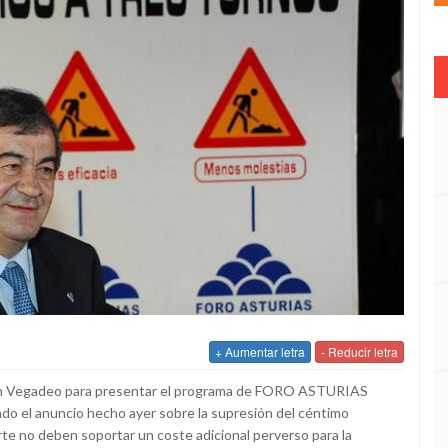
+ Aumentar letra
- Reducir letra
 en Vegadeo para presentar el programa de FORO ASTURIAS
o el anuncio hecho ayer sobre la supresión del céntimo
orte no deben soportar un coste adicional perverso para la