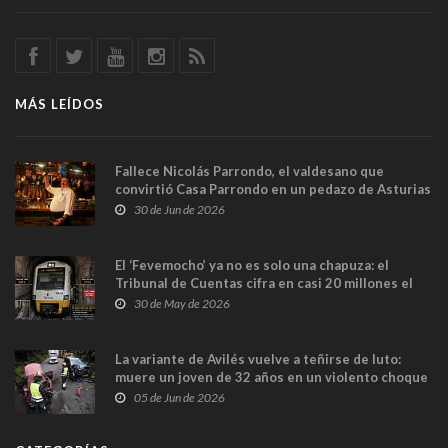
MÁS LEÍDOS
Fallece Nicolás Parrondo, el valdesano que
convirtió Casa Parrondo en un pedazo de Asturias
en Madrid
30 de Jun de 2026
El ‘Fevemocho’ ya no es solo una chapuza: el
Tribunal de Cuentas cifra en casi 20 millones el
sobrecoste de los trenes que no cabían por los
30 de May de 2026
túneles
La variante de Avilés vuelve a teñirse de luto:
muere un joven de 32 años en un violento choque
frontal
05 de Jun de 2026