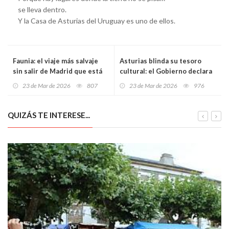
se lleva dentro.
Y la Casa de Asturias del Uruguay es uno de ellos.
Faunia: el viaje más salvaje
Asturias blinda su tesoro
sin salir de Madrid que está
cultural: el Gobierno declara
conquistando a familias y
BIC la Quinta de los Selgas y
23 de Mar de 2026
807
23 de Mar de 2026
976
aventureros
la gran colección artística de
Cajastur
QUIZÁS TE INTERESE...