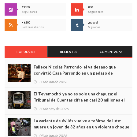
19900
830
Seguidores
Seguidores
+ 6200
¡nuevo!
Lectores diarios
Síguenos
POPULARES
RECIENTES
COMENTADAS
Fallece Nicolás Parrondo, el valdesano que
convirtió Casa Parrondo en un pedazo de
Asturias en Madrid
30 de Jun de 2026
El ‘Fevemocho’ ya no es solo una chapuza: el
Tribunal de Cuentas cifra en casi 20 millones el
sobrecoste de los trenes que no cabían por los
30 de May de 2026
túneles
La variante de Avilés vuelve a teñirse de luto:
muere un joven de 32 años en un violento choque
frontal
05 de Jun de 2026