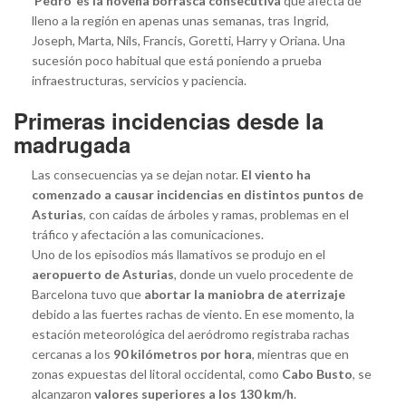
‘Pedro’ es la novena borrasca consecutiva
que afecta de
lleno a la región en apenas unas semanas, tras Ingrid,
Joseph, Marta, Nils, Francis, Goretti, Harry y Oriana. Una
sucesión poco habitual que está poniendo a prueba
infraestructuras, servicios y paciencia.
Primeras incidencias desde la
madrugada
Las consecuencias ya se dejan notar.
El viento ha
comenzado a causar incidencias en distintos puntos de
Asturias
, con caídas de árboles y ramas, problemas en el
tráfico y afectación a las comunicaciones.
Uno de los episodios más llamativos se produjo en el
aeropuerto de Asturias
, donde un vuelo procedente de
Barcelona tuvo que
abortar la maniobra de aterrizaje
debido a las fuertes rachas de viento. En ese momento, la
estación meteorológica del aeródromo registraba rachas
cercanas a los
90 kilómetros por hora
, mientras que en
zonas expuestas del litoral occidental, como
Cabo Busto
, se
alcanzaron
valores superiores a los 130 km/h
.