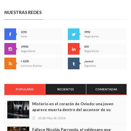
NUESTRAS REDES
2292
5992
Fans
Seguidores
19900
830
Seguidores
Seguidores
+ 6200
¡nuevo!
Lectores diarios
Síguenos
POPULARES
RECIENTES
COMENTADAS
Misterio en el corazón de Oviedo: una joven
aparece muerta dentro del ascensor de su
edificio y las cámaras captan sus últimos minutos
10 de May de 2026
Fallece Nicolás Parrondo, el valdesano que