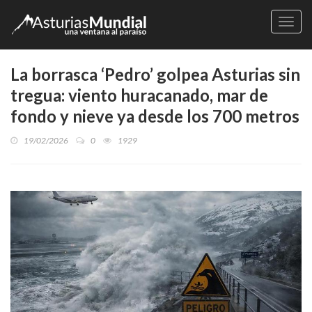
Naveg
La borrasca ‘Pedro’ golpea Asturias sin
tregua: viento huracanado, mar de
fondo y nieve ya desde los 700 metros
19/02/2026
0
1929