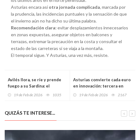
los últimos años en el norte peninsular.
Asturias encara así
otra jornada complicada
, marcada por
la prudencia, las incidencias puntuales y la sensación de que
el invierno aún no ha dicho su última palabra.
Recomendación clara:
evitar desplazamientos innecesarios
en zonas expuestas, asegurar objetos en balcones y
terrazas, extremar la precaución en la costa y consultar el
estado de las carreteras si se viaja a la montaña.
El temporal sigue. Y Asturias, una vez más, resiste.
Avilés llora, se ríe y prende
Asturias convierte cada euro
fuego a su Sardina: el
en innovación: tercera en
Antroxu se despide
España en retorno de I+D por
19 de Feb de 2026
1035
19 de Feb de 2026
2167
empapado, feroz y más vivo
habitante y con músculo para
que nunca
escalar
QUIZÁS TE INTERESE...