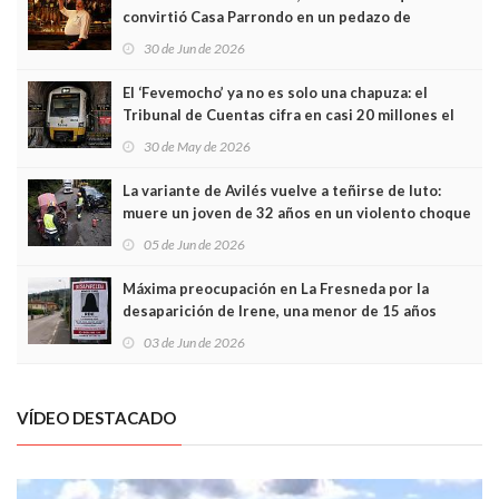
convirtió Casa Parrondo en un pedazo de
Asturias en Madrid
30 de Jun de 2026
El ‘Fevemocho’ ya no es solo una chapuza: el
Tribunal de Cuentas cifra en casi 20 millones el
sobrecoste de los trenes que no cabían por los
30 de May de 2026
túneles
La variante de Avilés vuelve a teñirse de luto:
muere un joven de 32 años en un violento choque
frontal
05 de Jun de 2026
Máxima preocupación en La Fresneda por la
desaparición de Irene, una menor de 15 años
03 de Jun de 2026
VÍDEO DESTACADO