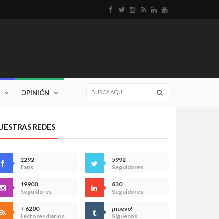
OPINIÓN
UESTRAS REDES
2292
5992
Fans
Seguidores
19900
830
Seguidores
Seguidores
+ 6200
¡nuevo!
Lectores diarios
Síguenos