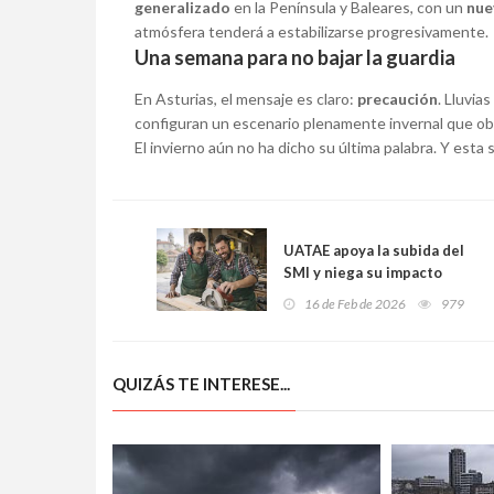
generalizado
en la Península y Baleares, con un
nue
atmósfera tenderá a estabilizarse progresivamente.
Una semana para no bajar la guardia
En Asturias, el mensaje es claro:
precaución
. Lluvia
configuran un escenario plenamente invernal que obli
El invierno aún no ha dicho su última palabra. Y est
UATAE apoya la subida del
SMI y niega su impacto
negativo en los autónomos:
16 de Feb de 2026
979
“Más salario es más
consumo y más actividad”
QUIZÁS TE INTERESE...