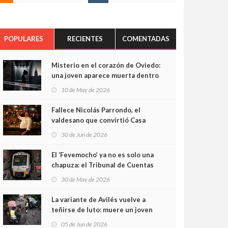
POPULARES
RECIENTES
COMENTADAS
Misterio en el corazón de Oviedo:
una joven aparece muerta dentro
del ascensor de su edificio y las
10 de May de 2026
cámaras captan sus últimos
minutos
Fallece Nicolás Parrondo, el
valdesano que convirtió Casa
Parrondo en un pedazo de
30 de Jun de 2026
Asturias en Madrid
El ‘Fevemocho’ ya no es solo una
chapuza: el Tribunal de Cuentas
cifra en casi 20 millones el
30 de May de 2026
sobrecoste de los trenes que no
cabían por los túneles
La variante de Avilés vuelve a
teñirse de luto: muere un joven
de 32 años en un violento choque
05 de Jun de 2026