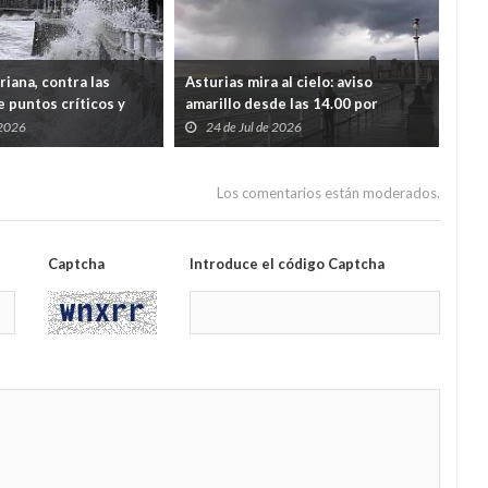
riana, contra las
Asturias mira al cielo: aviso
Ast
e puntos críticos y
amarillo desde las 14.00 por
tér
lón gastado tras los
tormentas, granizo y lluvias
noc
 2026
24 de Jul de 2026
2
intensas
med
Los comentarios están moderados.
Captcha
Introduce el código Captcha