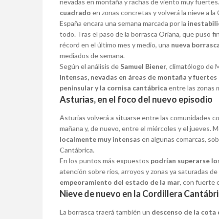
nevadas en montaña y rachas de viento muy fuertes.
cuadrado
en zonas concretas y volverá la nieve a la 
España encara una semana marcada por la
inestabil
todo. Tras el paso de la borrasca Oriana, que puso f
récord en el último mes y medio, una
nueva borrasc
mediados de semana.
Según el análisis de
Samuel Biener
, climatólogo de 
intensas, nevadas en áreas de montaña y fuertes
peninsular y la cornisa cantábrica
entre las zonas 
Asturias, en el foco del nuevo episodio
Asturias volverá a situarse entre las comunidades c
mañana y, de nuevo, entre el miércoles y el jueves.
localmente muy intensas
en algunas comarcas, sobr
Cantábrica.
En los puntos más expuestos
podrían superarse lo
atención sobre ríos, arroyos y zonas ya saturadas de
empeoramiento del estado de la mar
, con fuerte 
Nieve de nuevo en la Cordillera Cantábr
La borrasca traerá también un
descenso de la cota 