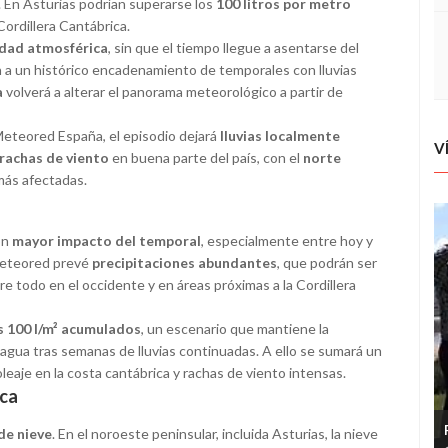
 En Asturias podrían superarse los
100 litros por metro
Cordillera Cantábrica.
idad atmosférica
, sin que el tiempo llegue a asentarse del
in a un histórico encadenamiento de temporales con lluvias
a
volverá a alterar el panorama meteorológico a partir de
Meteored España, el episodio dejará
lluvias localmente
V
 rachas de viento
en buena parte del país, con el
norte
más afectadas.
on
mayor impacto del temporal
, especialmente entre hoy y
 Meteored prevé
precipitaciones abundantes
, que podrán ser
e todo en el occidente y en áreas próximas a la Cordillera
s 100 l/m² acumulados
, un escenario que mantiene la
 agua tras semanas de lluvias continuadas. A ello se sumará un
oleaje en la costa cantábrica y rachas de viento intensas.
ica
de nieve
. En el noroeste peninsular, incluida Asturias, la nieve