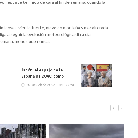
vo repunte térmico
de cara al fin de semana, cuando la
s intensas, viento fuerte, nieve en montaña y mar alterada
ga a seguir la evolución meteorológica día a día.
a semana, menos que nunca.
Japón, el espejo de la
España de 2040: cómo
reforzar la sanidad ante el
16 de Feb de 2026
1194
gran reto de la longevidad