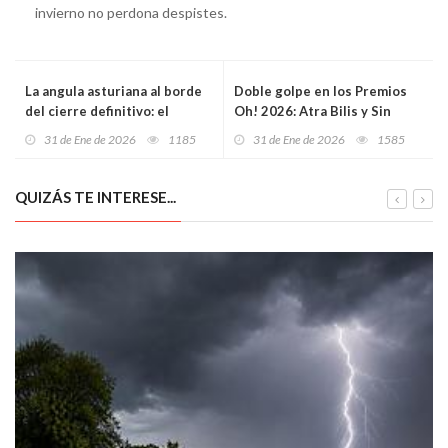
invierno no perdona despistes.
La angula asturiana al borde
Doble golpe en los Premios
del cierre definitivo: el
Oh! 2026: Atra Bilis y Sin
Gobierno impulsa su
embargo se mueve
31 de Ene de 2026
1185
31 de Ene de 2026
1585
protección total y el sector
comparten el gran premio en
alerta de un golpe histórico
una gala de alto voltaje en el
Jovellanos
QUIZÁS TE INTERESE...