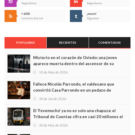
Seguidores
Seguidores
+ 6200
¡nuevo!
Lectores diarios
Síguenos
POPULARES
RECIENTES
COMENTADAS
Misterio en el corazón de Oviedo: una joven
aparece muerta dentro del ascensor de su
edificio y las cámaras captan sus últimos minutos
10 de May de 2026
Fallece Nicolás Parrondo, el valdesano que
convirtió Casa Parrondo en un pedazo de
Asturias en Madrid
30 de Jun de 2026
El ‘Fevemocho’ ya no es solo una chapuza: el
Tribunal de Cuentas cifra en casi 20 millones el
sobrecoste de los trenes que no cabían por los
30 de May de 2026
túneles