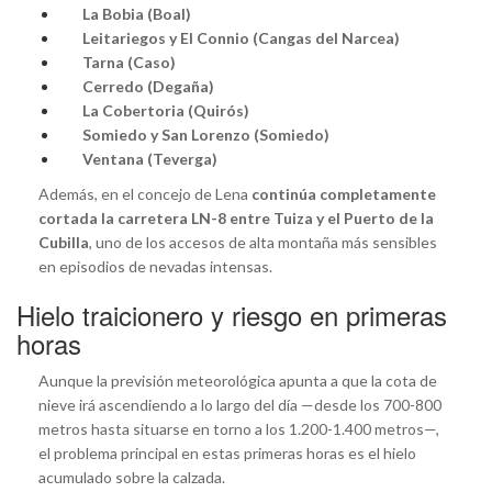
La Bobia (Boal)
Leitariegos y El Connio (Cangas del Narcea)
Tarna (Caso)
Cerredo (Degaña)
La Cobertoria (Quirós)
Somiedo y San Lorenzo (Somiedo)
Ventana (Teverga)
Además, en el concejo de Lena
continúa completamente
cortada la carretera LN-8 entre Tuiza y el Puerto de la
Cubilla
, uno de los accesos de alta montaña más sensibles
en episodios de nevadas intensas.
Hielo traicionero y riesgo en primeras
horas
Aunque la previsión meteorológica apunta a que la cota de
nieve irá ascendiendo a lo largo del día —desde los 700-800
metros hasta situarse en torno a los 1.200-1.400 metros—,
el problema principal en estas primeras horas es el hielo
acumulado sobre la calzada.