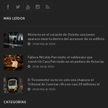
MÁS LEÍDOS
Misterio en el corazón de Oviedo: una joven
aparece muerta dentro del ascensor de su edificio
y las cámaras captan sus últimos minutos
10 de May de 2026
Fallece Nicolás Parrondo, el valdesano que
convirtió Casa Parrondo en un pedazo de Asturias
en Madrid
30 de Jun de 2026
El ‘Fevemocho’ ya no es solo una chapuza: el
Tribunal de Cuentas cifra en casi 20 millones el
sobrecoste de los trenes que no cabían por los
30 de May de 2026
túneles
CATEGORÍAS