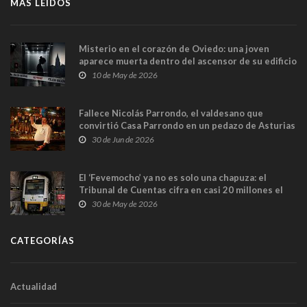
MÁS LEÍDOS
Misterio en el corazón de Oviedo: una joven
aparece muerta dentro del ascensor de su edificio
y las cámaras captan sus últimos minutos
10 de May de 2026
Fallece Nicolás Parrondo, el valdesano que
convirtió Casa Parrondo en un pedazo de Asturias
en Madrid
30 de Jun de 2026
El ‘Fevemocho’ ya no es solo una chapuza: el
Tribunal de Cuentas cifra en casi 20 millones el
sobrecoste de los trenes que no cabían por los
30 de May de 2026
túneles
CATEGORÍAS
Actualidad