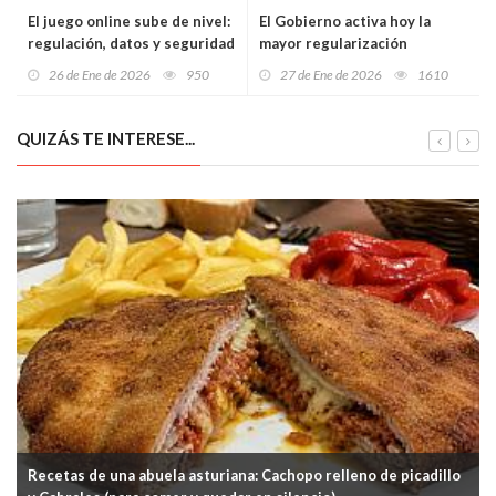
El juego online sube de nivel:
El Gobierno activa hoy la
regulación, datos y seguridad
mayor regularización
en 2026
extraordinaria en dos
26 de Ene de 2026
950
27 de Ene de 2026
1610
décadas: más de 500.000
migrantes podrán acceder a
residencia y trabajo
QUIZÁS TE INTERESE...
Recetas de una abuela asturiana: Cachopo relleno de picadillo