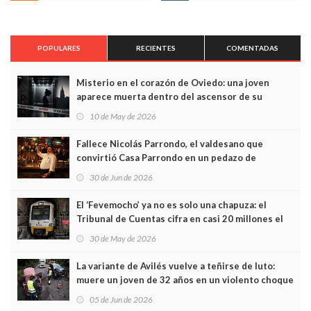
POPULARES
RECIENTES
COMENTADAS
Misterio en el corazón de Oviedo: una joven
aparece muerta dentro del ascensor de su
edificio y las cámaras captan sus últimos minutos
10 de May de 2026
Fallece Nicolás Parrondo, el valdesano que
convirtió Casa Parrondo en un pedazo de
Asturias en Madrid
30 de Jun de 2026
El ‘Fevemocho’ ya no es solo una chapuza: el
Tribunal de Cuentas cifra en casi 20 millones el
sobrecoste de los trenes que no cabían por los
30 de May de 2026
túneles
La variante de Avilés vuelve a teñirse de luto:
muere un joven de 32 años en un violento choque
frontal
05 de Jun de 2026