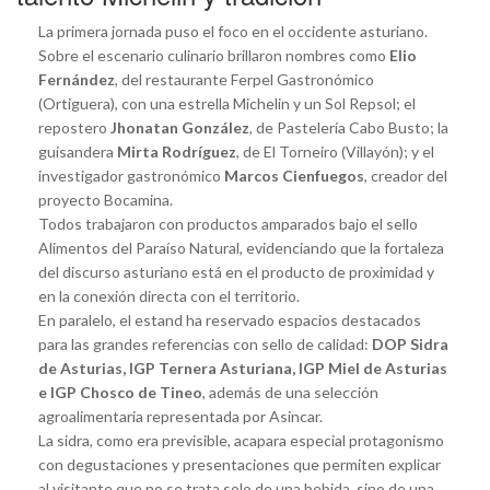
La primera jornada puso el foco en el occidente asturiano.
Sobre el escenario culinario brillaron nombres como
Elio
Fernández
, del restaurante Ferpel Gastronómico
(Ortiguera), con una estrella Michelin y un Sol Repsol; el
repostero
Jhonatan González
, de Pastelería Cabo Busto; la
guisandera
Mirta Rodríguez
, de El Torneiro (Villayón); y el
investigador gastronómico
Marcos Cienfuegos
, creador del
proyecto Bocamina.
Todos trabajaron con productos amparados bajo el sello
Alimentos del Paraíso Natural, evidenciando que la fortaleza
del discurso asturiano está en el producto de proximidad y
en la conexión directa con el territorio.
En paralelo, el estand ha reservado espacios destacados
para las grandes referencias con sello de calidad:
DOP Sidra
de Asturias, IGP Ternera Asturiana, IGP Miel de Asturias
e IGP Chosco de Tineo
, además de una selección
agroalimentaria representada por Asincar.
La sidra, como era previsible, acapara especial protagonismo
con degustaciones y presentaciones que permiten explicar
al visitante que no se trata solo de una bebida, sino de una