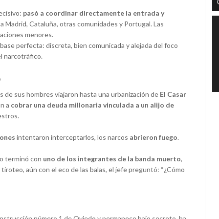
ecisivo:
pasó a coordinar directamente la entrada y
 a Madrid, Cataluña, otras comunidades y Portugal. Las
eraciones menores.
base perfecta: discreta, bien comunicada y alejada del foco
 narcotráfico.
ó
tres de sus hombres viajaron hasta una urbanización de
El Casar
an a
cobrar una deuda millonaria vinculada a un alijo de
estros.
iones
intentaron interceptarlos, los narcos
abrieron fuego
.
nto terminó con
uno de los integrantes de la banda muerto
,
l tiroteo, aún con el eco de las balas, el jefe preguntó: “¿Cómo
e Instrucción número 1 de Oviedo y permanece bajo secreto, ha