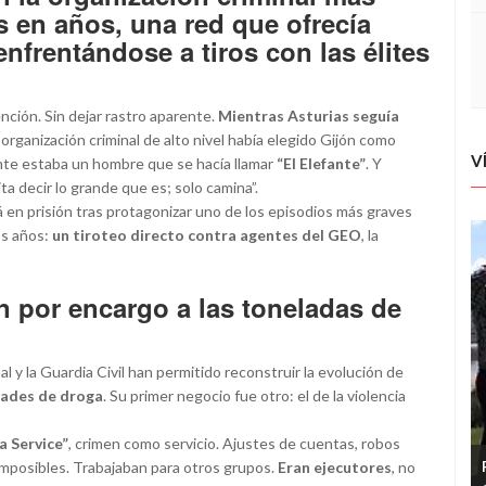
s en años, una red que ofrecía
enfrentándose a tiros con las élites
ención. Sin dejar rastro aparente.
Mientras Asturias seguía
 organización criminal de alto nivel había elegido Gijón como
V
rente estaba un hombre que se hacía llamar
“El Elefante”
. Y
a decir lo grande que es; solo camina”.
á en prisión tras protagonizar uno de los episodios más graves
os años:
un tiroteo directo contra agentes del GEO
, la
en por encargo a las toneladas de
l y la Guardia Civil han permitido reconstruir la evolución de
dades de droga
. Su primer negocio fue otro: el de la violencia
a Service”
, crimen como servicio. Ajustes de cuentas, robos
imposibles. Trabajaban para otros grupos.
Eran ejecutores
, no