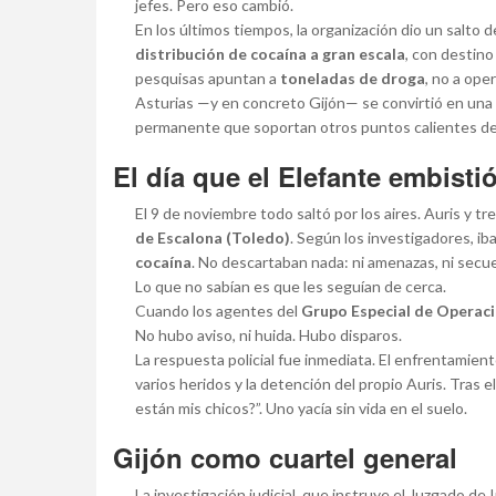
jefes. Pero eso cambió.
En los últimos tiempos, la organización dio un salto d
distribución de cocaína a gran escala
, con destino
pesquisas apuntan a
toneladas de droga
, no a op
Asturias —y en concreto Gijón— se convirtió en una 
permanente que soportan otros puntos calientes del
El día que el Elefante embisti
El 9 de noviembre todo saltó por los aires. Auris y 
de Escalona (Toledo)
. Según los investigadores, ib
cocaína
. No descartaban nada: ni amenazas, ni secu
Lo que no sabían es que les seguían de cerca.
Cuando los agentes del
Grupo Especial de Operac
No hubo aviso, ni huida. Hubo disparos.
La respuesta policial fue inmediata. El enfrentamie
varios heridos y la detención del propio Auris. Tras e
están mis chicos?”. Uno yacía sin vida en el suelo.
Gijón como cuartel general
La investigación judicial, que instruye el Juzgado d