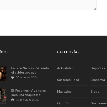
ÍDOS
CATEGORÍAS
Fallece Nicolás Parrondo,
Actualidad
Deportes
el valdesano que
convirtió Casa Parrondo
30 de Jun de 2026
Sostenibilidad
Economía
en un pedazo de Asturias
en Madrid
El ‘Fevemocho’ ya no es
Magazine
Blogs
solo una chapuza: el
Tribunal de Cuentas cifra
30 de May de 2026
Opinión
Gastronom
en casi 20 millones el