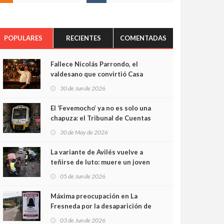
POPULARES
RECIENTES
COMENTADAS
Fallece Nicolás Parrondo, el
valdesano que convirtió Casa
Parrondo en un pedazo de
30 de Jun de 2026
Asturias en Madrid
El ‘Fevemocho’ ya no es solo una
chapuza: el Tribunal de Cuentas
cifra en casi 20 millones el
30 de May de 2026
sobrecoste de los trenes que no
cabían por los túneles
La variante de Avilés vuelve a
teñirse de luto: muere un joven
de 32 años en un violento choque
05 de Jun de 2026
frontal
Máxima preocupación en La
Fresneda por la desaparición de
Irene, una menor de 15 años
03 de Jun de 2026