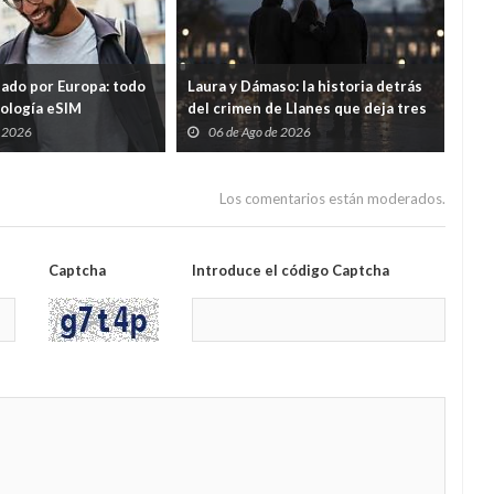
tado por Europa: todo
Laura y Dámaso: la historia detrás
El 
nología eSIM
del crimen de Llanes que deja tres
cad
hijos huérfanos
sid
e 2026
06 de Ago de 2026
0
Guar
por
Los comentarios están moderados.
Captcha
Introduce el código Captcha