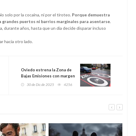
 solo por la cocaína, ni por el tiroteo.
Porque demuestra
a grandes puertos ni barrios marginales para asentarse
.
a, durante años, hasta que un día decide disparar incluso
r hacia otro lado.
Oviedo estrena la Zona de
Bajas Emisiones con margen
y pedagogía: cómo funciona,
30 de Dic de 2025
4256
a quién afecta y por qué no
habrá multas inmediatas