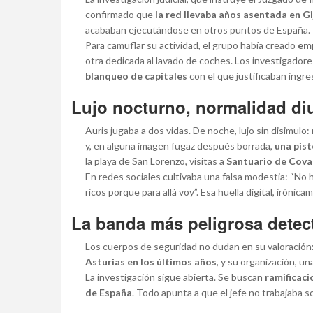
confirmado que
la red llevaba años asentada en G
acababan ejecutándose en otros puntos de España.
Para camuflar su actividad, el grupo había creado
emp
otra dedicada al lavado de coches. Los investigad
blanqueo de capitales
con el que justificaban ingr
Lujo nocturno, normalidad di
Auris jugaba a dos vidas. De noche, lujo sin disimulo:
y, en alguna imagen fugaz después borrada,
una pist
la playa de San Lorenzo, visitas a
Santuario de Cov
En redes sociales cultivaba una falsa modestia: “No
ricos porque para allá voy”. Esa huella digital, irónic
La banda más peligrosa detec
Los cuerpos de seguridad no dudan en su valoración
Asturias en los últimos años
, y su organización, un
La investigación sigue abierta. Se buscan
ramificaci
de España
. Todo apunta a que el jefe no trabajaba so