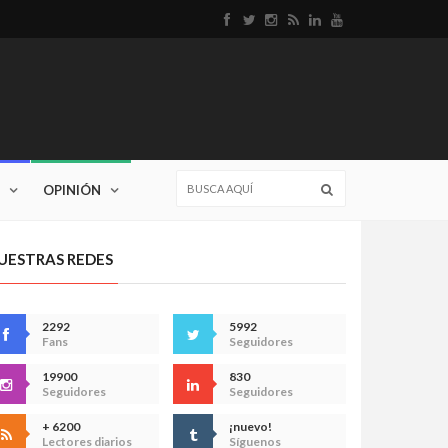
OPINIÓN
UESTRAS REDES
2292
5992
Fans
Seguidores
19900
830
Seguidores
Seguidores
+ 6200
¡nuevo!
Lectores diarios
Síguenos