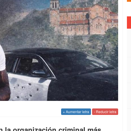
+ Aumentar letra
- Reducir letra
n la organización criminal más