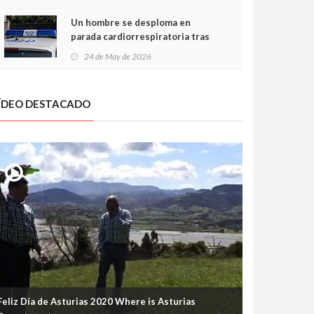
Un hombre se desploma en
parada cardiorrespiratoria tras
encararse con la Policía Local en
24 de May de 2026
Luanco
ÍDEO DESTACADO
Feliz Día de Asturias 2020 Where is Asturias