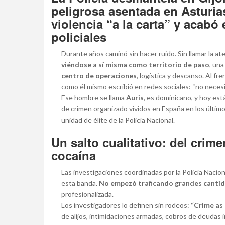
peligrosa asentada en Asturia
violencia “a la carta” y acabó 
policiales
Durante años caminó sin hacer ruido. Sin llamar la at
viéndose a sí misma como territorio de paso
, una
centro de operaciones
, logística y descanso. Al f
como él mismo escribió en redes sociales: “no necesit
Ese hombre se llama
Auris
, es dominicano, y hoy est
de crimen organizado vividos en España en los últim
unidad de élite de la Policía Nacional.
Un salto cualitativo: del crim
cocaína
Las investigaciones coordinadas por la Policía Naciona
esta banda.
No empezó traficando grandes canti
profesionalizada.
Los investigadores lo definen sin rodeos:
“Crime as 
de alijos, intimidaciones armadas, cobros de deudas 