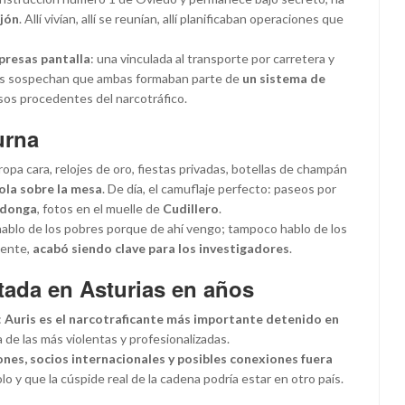
ijón
. Allí vivían, allí se reunían, allí planificaban operaciones que
resas pantalla
: una vinculada al transporte por carretera y
ores sospechan que ambas formaban parte de
un sistema de
esos procedentes del narcotráfico.
urna
 ropa cara, relojes de oro, fiestas privadas, botellas de champán
ola sobre la mesa
. De día, el camuflaje perfecto: paseos por
adonga
, fotos en el muelle de
Cudillero
.
 hablo de los pobres porque de ahí vengo; tampoco hablo de los
amente,
acabó siendo clave para los investigadores
.
tada en Asturias en años
:
Auris es el narcotraficante más importante detenido en
a de las más violentas y profesionalizadas.
ones, socios internacionales y posibles conexiones fuera
lo y que la cúspide real de la cadena podría estar en otro país.