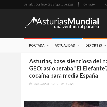
Asturias,
Domingo, 09 de Agosto de 2026
Contacto
A
PORTADA
ACTUALIDAD
DEPORTES
Asturias, base silenciosa del n
GEO: así operaba “El Elefante
cocaína para media España
30/12/2025
0
10127