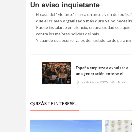
Un aviso inquietante
El caso del “Elefante” marca un antes y un después. No
que el crimen organizado más duro ya no necesit
Puede instalarse en silencio, en una ciudad cualquier
contra los mejores policías del país.
Y cuando eso ocurre, ya es demasiado tarde para mira
España empieza a expulsar a
una generación entera: el
paro sénior ya supera al de
29 de Dic de 2025
1077
la edad “útil”
QUIZÁS TE INTERESE...