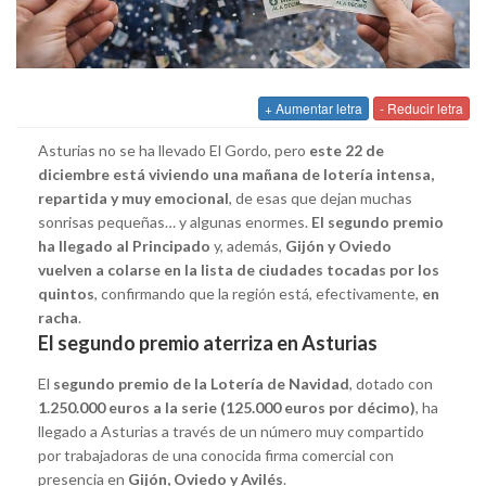
+ Aumentar letra
- Reducir letra
Asturias no se ha llevado El Gordo, pero
este 22 de
diciembre está viviendo una mañana de lotería intensa,
repartida y muy emocional
, de esas que dejan muchas
sonrisas pequeñas… y algunas enormes.
El segundo premio
ha llegado al Principado
y, además,
Gijón y Oviedo
vuelven a colarse en la lista de ciudades tocadas por los
quintos
, confirmando que la región está, efectivamente,
en
racha
.
El segundo premio aterriza en Asturias
El
segundo premio de la Lotería de Navidad
, dotado con
1.250.000 euros a la serie (125.000 euros por décimo)
, ha
llegado a Asturias a través de un número muy compartido
por trabajadoras de una conocida firma comercial con
presencia en
Gijón, Oviedo y Avilés
.