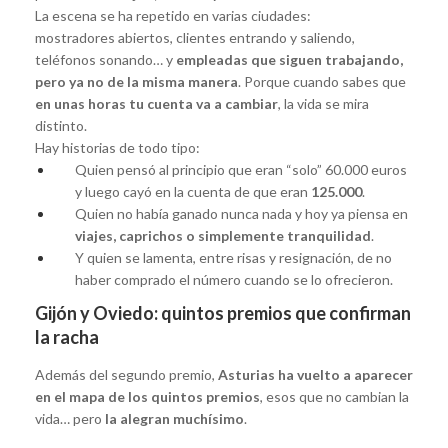
La escena se ha repetido en varias ciudades:
mostradores abiertos, clientes entrando y saliendo,
teléfonos sonando… y
empleadas que siguen trabajando,
pero ya no de la misma manera
. Porque cuando sabes que
en unas horas tu cuenta va a cambiar
, la vida se mira
distinto.
Hay historias de todo tipo:
Quien pensó al principio que eran “solo” 60.000 euros
y luego cayó en la cuenta de que eran
125.000
.
Quien no había ganado nunca nada y hoy ya piensa en
viajes, caprichos o simplemente tranquilidad
.
Y quien se lamenta, entre risas y resignación, de no
haber comprado el número cuando se lo ofrecieron.
Gijón y Oviedo: quintos premios que confirman
la racha
Además del segundo premio,
Asturias ha vuelto a aparecer
en el mapa de los quintos premios
, esos que no cambian la
vida… pero
la alegran muchísimo
.