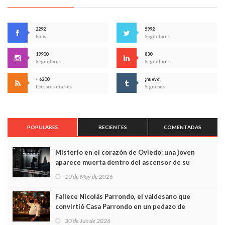
2292
5992
Fans
Seguidores
19900
830
Seguidores
Seguidores
+ 6200
¡nuevo!
Lectores diarios
Síguenos
POPULARES
RECIENTES
COMENTADAS
Misterio en el corazón de Oviedo: una joven
aparece muerta dentro del ascensor de su
edificio y las cámaras captan sus últimos minutos
10 de May de 2026
Fallece Nicolás Parrondo, el valdesano que
convirtió Casa Parrondo en un pedazo de
Asturias en Madrid
30 de Jun de 2026