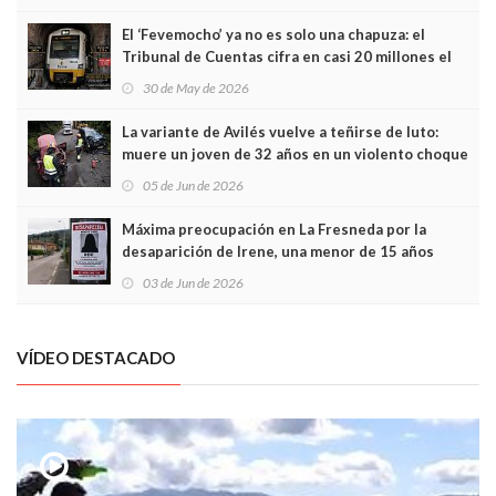
El ‘Fevemocho’ ya no es solo una chapuza: el
Tribunal de Cuentas cifra en casi 20 millones el
sobrecoste de los trenes que no cabían por los
30 de May de 2026
túneles
La variante de Avilés vuelve a teñirse de luto:
muere un joven de 32 años en un violento choque
frontal
05 de Jun de 2026
Máxima preocupación en La Fresneda por la
desaparición de Irene, una menor de 15 años
03 de Jun de 2026
VÍDEO DESTACADO