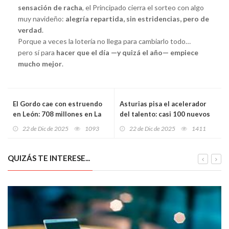
sensación de racha
, el Principado cierra el sorteo con algo
muy navideño:
alegría repartida, sin estridencias, pero de
verdad
.
Porque a veces la lotería no llega para cambiarlo todo…
pero sí para
hacer que el día —y quizá el año— empiece
mucho mejor
.
El Gordo cae con estruendo
Asturias pisa el acelerador
en León: 708 millones en La
del talento: casi 100 nuevos
Bañeza y una lluvia histórica
proyectos innovadores
22 de Dic de 2025
1093
22 de Dic de 2025
1411
que alcanza Villablino, La Pola
impulsados con 960.000
de Gordón y Madrid
euros en ayudas
QUIZÁS TE INTERESE...