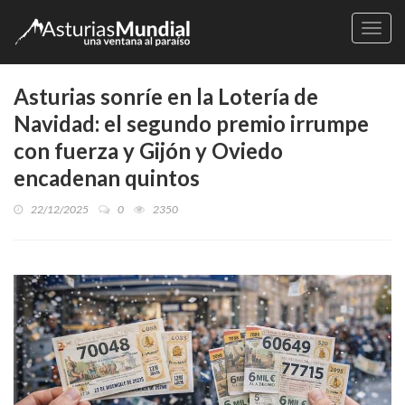
Naveg
Asturias sonríe en la Lotería de
Navidad: el segundo premio irrumpe
con fuerza y Gijón y Oviedo
encadenan quintos
22/12/2025
0
2350