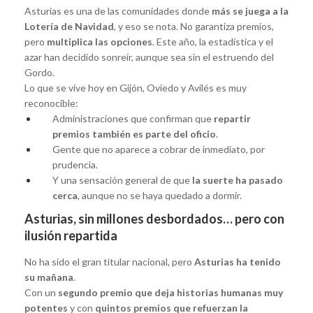
Asturias es una de las comunidades donde
más se juega a la
Lotería de Navidad
, y eso se nota. No garantiza premios,
pero
multiplica las opciones
. Este año, la estadística y el
azar han decidido sonreír, aunque sea sin el estruendo del
Gordo.
Lo que se vive hoy en Gijón, Oviedo y Avilés es muy
reconocible:
Administraciones que confirman que
repartir
premios también es parte del oficio
.
Gente que no aparece a cobrar de inmediato, por
prudencia.
Y una sensación general de que
la suerte ha pasado
cerca
, aunque no se haya quedado a dormir.
Asturias, sin millones desbordados… pero con
ilusión repartida
No ha sido el gran titular nacional, pero
Asturias ha tenido
su mañana
.
Con un
segundo premio que deja historias humanas muy
potentes
y con
quintos premios que refuerzan la