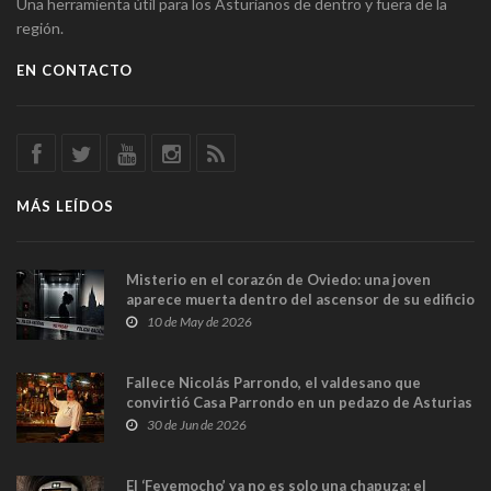
Una herramienta útil para los Asturianos de dentro y fuera de la
región.
EN CONTACTO
MÁS LEÍDOS
Misterio en el corazón de Oviedo: una joven
aparece muerta dentro del ascensor de su edificio
y las cámaras captan sus últimos minutos
10 de May de 2026
Fallece Nicolás Parrondo, el valdesano que
convirtió Casa Parrondo en un pedazo de Asturias
en Madrid
30 de Jun de 2026
El ‘Fevemocho’ ya no es solo una chapuza: el