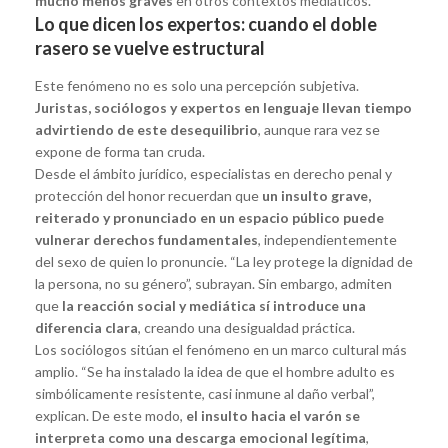
mucho menos graves
en otros contextos mediáticos.
Lo que dicen los expertos: cuando el doble
rasero se vuelve estructural
Este fenómeno no es solo una percepción subjetiva.
Juristas, sociólogos y expertos en lenguaje llevan tiempo
advirtiendo de este desequilibrio
, aunque rara vez se
expone de forma tan cruda.
Desde el ámbito jurídico, especialistas en derecho penal y
protección del honor recuerdan que
un insulto grave,
reiterado y pronunciado en un espacio público puede
vulnerar derechos fundamentales
, independientemente
del sexo de quien lo pronuncie. “La ley protege la dignidad de
la persona, no su género”, subrayan. Sin embargo, admiten
que
la reacción social y mediática sí introduce una
diferencia clara
, creando una desigualdad práctica.
Los sociólogos sitúan el fenómeno en un marco cultural más
amplio. “Se ha instalado la idea de que el hombre adulto es
simbólicamente resistente, casi inmune al daño verbal”,
explican. De este modo,
el insulto hacia el varón se
interpreta como una descarga emocional legítima
,