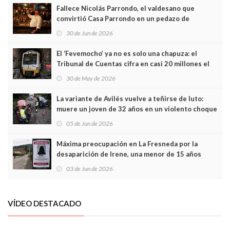
Fallece Nicolás Parrondo, el valdesano que
convirtió Casa Parrondo en un pedazo de
Asturias en Madrid
30 de Jun de 2026
El ‘Fevemocho’ ya no es solo una chapuza: el
Tribunal de Cuentas cifra en casi 20 millones el
sobrecoste de los trenes que no cabían por los
30 de May de 2026
túneles
La variante de Avilés vuelve a teñirse de luto:
muere un joven de 32 años en un violento choque
frontal
05 de Jun de 2026
Máxima preocupación en La Fresneda por la
desaparición de Irene, una menor de 15 años
03 de Jun de 2026
VÍDEO DESTACADO