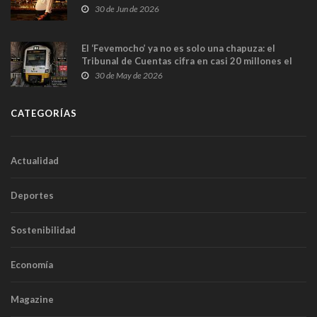
en Madrid
30 de Jun de 2026
El ‘Fevemocho’ ya no es solo una chapuza: el
Tribunal de Cuentas cifra en casi 20 millones el
sobrecoste de los trenes que no cabían por los
30 de May de 2026
túneles
CATEGORÍAS
Actualidad
Deportes
Sostenibilidad
Economía
Magazine