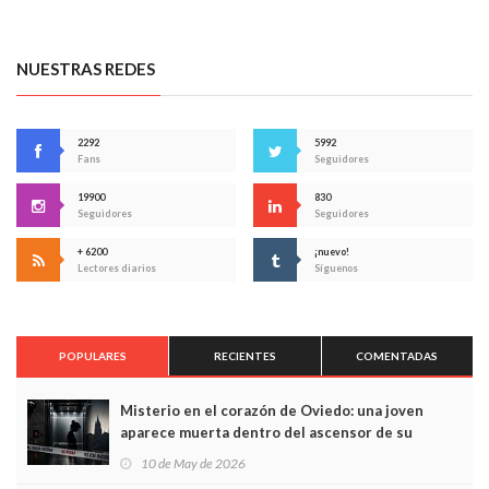
NUESTRAS REDES
2292
5992
Fans
Seguidores
19900
830
Seguidores
Seguidores
+ 6200
¡nuevo!
Lectores diarios
Síguenos
POPULARES
RECIENTES
COMENTADAS
Misterio en el corazón de Oviedo: una joven
aparece muerta dentro del ascensor de su
edificio y las cámaras captan sus últimos minutos
10 de May de 2026