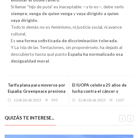
Si llamar “hijo de puta” es inaceptable —y lo es—, debe serlo
siempre
,
venga de quien venga
y
vaya dirigido a quien
vaya dirigido
.
Todo lo demás no es feminismo, ni justicia social, ni avance
cultural.
Es
una forma sofisticada de discriminación tolerada
.
Y La Isla de las Tentaciones, sin proponérselo, ha dejado al
descubierto hasta qué punto
España ha normalizado esa
desigualdad moral
.
Tarifa plana para moverse por
El IUOPA celebra 25 años de
España: Greenpeace presiona
lucha contra el cáncer y
al Gobierno para lanzar el
reivindica la investigación
12 de Dic de 2025
993
12 de Dic de 2025
1107
Abono Único en 2026
como única vía para salvar
vidas
QUIZÁS TE INTERESE...