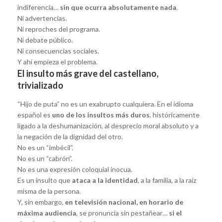
indiferencia…
sin que ocurra absolutamente nada
.
Ni advertencias.
Ni reproches del programa.
Ni debate público.
Ni consecuencias sociales.
Y ahí empieza el problema.
El insulto más grave del castellano,
trivializado
“Hijo de puta” no es un exabrupto cualquiera. En el idioma
español es
uno de los insultos más duros
, históricamente
ligado a la deshumanización, al desprecio moral absoluto y a
la negación de la dignidad del otro.
No es un “imbécil”.
No es un “cabrón”.
No es una expresión coloquial inocua.
Es un insulto que
ataca a la identidad
, a la familia, a la raíz
misma de la persona.
Y, sin embargo,
en televisión nacional, en horario de
máxima audiencia
, se pronuncia sin pestañear…
si el