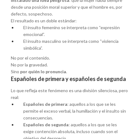
instalado una idea peligrosa
: que la mujer habla siempre
desde una posición moral superior y que el hombre es, por
defecto, sospechoso.
El resultado es un doble estándar:
El insulto femenino se interpreta como “expresión
emocional”.
El insulto masculino se interpreta como “violencia
simbólica”.
No por el contenido.
No por la gravedad.
Sino
por quién lo pronuncia
.
Españoles de primera y españoles de segunda
Lo que refleja este fenómeno es una división silenciosa, pero
real:
Españoles de primera
: aquellos a los que se les
permite el exceso verbal, la humillación y el insulto sin
consecuencias.
Españoles de segunda
: aquellos a los que se les
exige contención absoluta, incluso cuando son el
objetivo del desprecio.