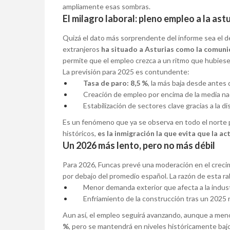
ampliamente esas sombras.
El milagro laboral: pleno empleo a la ast
Quizá el dato más sorprendente del informe sea el d
extranjeros
ha situado a Asturias como la comun
permite que el empleo crezca a un ritmo que hubiese 
La previsión para 2025 es contundente:
Tasa de paro: 8,5 %
, la más baja desde antes 
Creación de empleo por encima de la media nac
Estabilización de sectores clave gracias a la di
Es un fenómeno que ya se observa en todo el norte 
históricos,
es la inmigración la que evita que la a
Un 2026 más lento, pero no más débil
Para 2026, Funcas prevé una moderación en el crecim
por debajo del promedio español. La razón de esta ral
Menor demanda exterior que afecta a la indust
Enfriamiento de la construcción tras un 2025 
Aun así, el empleo seguirá avanzando, aunque a meno
%
, pero se mantendrá en niveles históricamente bajos