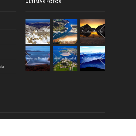
ÚLTIMAS FOTOS
ía
Portada
Aviso Legal
RSS
Contacto