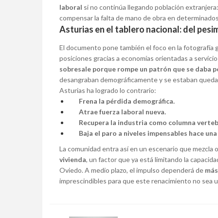
laboral
si no continúa llegando población extranjera:
compensar la falta de mano de obra en determinados
Asturias en el tablero nacional: del pesi
El documento pone también el foco en la fotografía 
posiciones gracias a economías orientadas a servici
sobresale porque rompe un patrón que se daba po
desangraban demográficamente y se estaban quedand
Asturias ha logrado lo contrario:
Frena la pérdida demográfica.
Atrae fuerza laboral nueva.
Recupera la industria como columna verteb
Baja el paro a niveles impensables hace una
La comunidad entra así en un escenario que mezcla o
vivienda
, un factor que ya está limitando la capaci
Oviedo. A medio plazo, el impulso dependerá de
más
imprescindibles para que este renacimiento no sea un