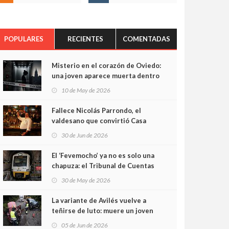
POPULARES
RECIENTES
COMENTADAS
Misterio en el corazón de Oviedo:
una joven aparece muerta dentro
del ascensor de su edificio y las
10 de May de 2026
cámaras captan sus últimos
minutos
Fallece Nicolás Parrondo, el
valdesano que convirtió Casa
Parrondo en un pedazo de
30 de Jun de 2026
Asturias en Madrid
El ‘Fevemocho’ ya no es solo una
chapuza: el Tribunal de Cuentas
cifra en casi 20 millones el
30 de May de 2026
sobrecoste de los trenes que no
cabían por los túneles
La variante de Avilés vuelve a
teñirse de luto: muere un joven
de 32 años en un violento choque
05 de Jun de 2026