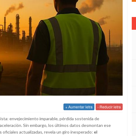
+ Aumentar letra
- Reducir letra
alista: envejecimiento imparable, pérdida sostenida de
aceleración. Sin embargo, los últimos datos desmontan ese
s oficiales actualizadas, revela un giro inesperado:
el