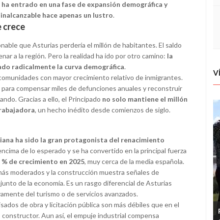
ue ha entrado en una fase de expansión demográfica y
nalcanzable hace apenas un lustro
.
e crece
able que Asturias perdería el millón de habitantes. El saldo
ar a la región. Pero la realidad ha ido por otro camino:
la
ado radicalmente la curva demográfica
.
V
s comunidades con mayor crecimiento relativo de inmigrantes.
e para compensar miles de defunciones anuales y reconstruir
ndo. Gracias a ello, el Principado
no solo mantiene el millón
trabajadora
, un hecho inédito desde comienzos de siglo.
riana ha sido la gran protagonista del renacimiento
 encima de lo esperado y se ha convertido en la principal fuerza
8 % de crecimiento en 2025
, muy cerca de la media española.
s más moderados y la construcción muestra señales de
njunto de la economía. Es un rasgo diferencial de Asturias
amente del turismo o de servicios avanzados.
sados de obra y licitación pública son más débiles que en el
 constructor. Aun así, el empuje industrial compensa