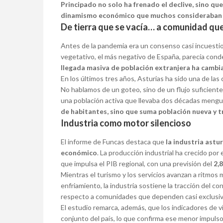
Principado no solo ha frenado el declive, sino q
dinamismo económico que muchos consideraban i
De tierra que se vacía… a comunidad qu
Antes de la pandemia era un consenso casi incuestion
vegetativo, el más negativo de España, parecía conden
llegada masiva de población extranjera ha cambi
En los últimos tres años, Asturias ha sido una de la
No hablamos de un goteo, sino de un flujo suficient
una población activa que llevaba dos décadas mengua
de habitantes, sino que suma población nueva y 
Industria como motor silencioso
El informe de Funcas destaca que
la industria astu
económico
. La producción industrial ha crecido por
que impulsa el PIB regional, con una previsión del
2,
Mientras el turismo y los servicios avanzan a ritmo
enfriamiento, la industria sostiene la tracción del co
respecto a comunidades que dependen casi exclusiv
El estudio remarca, además, que los indicadores de vi
conjunto del país, lo que confirma ese menor impulso