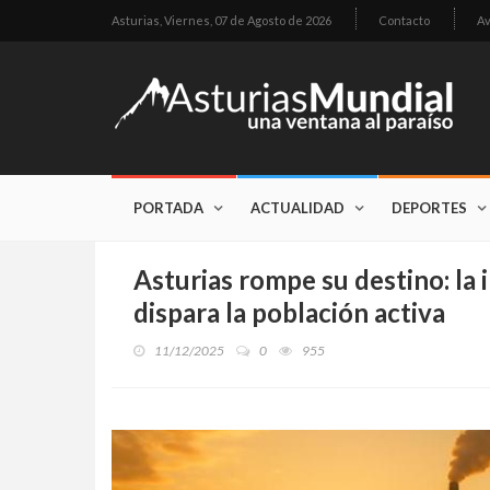
Asturias,
Viernes, 07 de Agosto de 2026
Contacto
Av
PORTADA
ACTUALIDAD
DEPORTES
Asturias rompe su destino: la 
dispara la población activa
11/12/2025
0
955