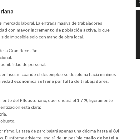
uriana
el mercado laboral. La entrada masiva de trabajadores
idad con mayor incremento de población activa
, lo que
sido imposible solo con mano de obra local.
de la Gran Recesión.
ional.
sponibilidad de personal.
peninsular: cuando el desempleo se desploma hacia mínimos
ctividad económica se frene por falta de trabajadores
.
iento del PIB asturiano, que rondará el
1,7 %
, ligeramente
entización está clara:
ria.
robusto.
r ritmo. La tasa de paro bajará apenas una décima hasta el
8,4
. El informe advierte, eso sí, de un posible
cuello de botella