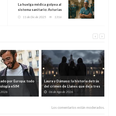
La huelga médica golpea al
sistema sanitario: Asturias
suma 470 cirugías, 8.300
11 de Dic de 2025
1316
consultas y 2.600 pruebas a
unas listas de espera ya
saturadas
tado por Europa: todo
Laura y Dámaso: la historia detrás
El 
nología eSIM
del crimen de Llanes que deja tres
cad
hijos huérfanos
sid
e 2026
06 de Ago de 2026
0
Guar
por
Los comentarios están moderados.