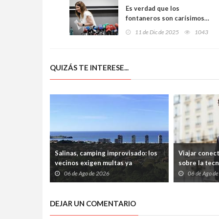
Es verdad que los
fontaneros son carísimos…
pero ninguna cobraba tanto:
11 de Dic de 2025
1043
detenida la “fontanera”
mejor pagada de España
QUIZÁS TE INTERESE...
Salinas, camping improvisado: los
Viajar conec
vecinos exigen multas ya
sobre la tec
06 de Ago de 2026
06 de Ago d
DEJAR UN COMENTARIO