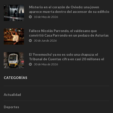
Misterio en el corazón de Oviedo: una joven
aparece muerta dentro del ascensor de su edificio
y las cámaras captan sus últimos minutos
10 de May de 2026
Fallece Nicolás Parrondo, el valdesano que
convirtió Casa Parrondo en un pedazo de Asturias
en Madrid
30 de Jun de 2026
El ‘Fevemocho’ ya no es solo una chapuza: el
Tribunal de Cuentas cifra en casi 20 millones el
sobrecoste de los trenes que no cabían por los
30 de May de 2026
túneles
CATEGORÍAS
Actualidad
Deportes