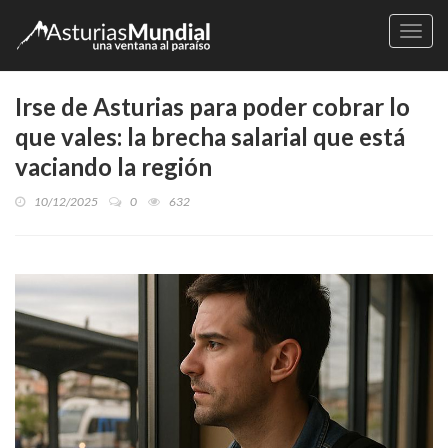
Naveg
Irse de Asturias para poder cobrar lo
que vales: la brecha salarial que está
vaciando la región
10/12/2025
0
632