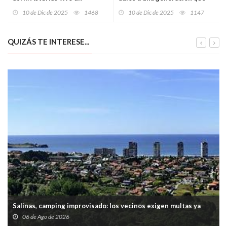
“invierno raro” con hasta 20
enseñó a Asturias a gritar
10 de Dic de 2025
1468
10 de Dic de 2025
1147
grados a las puertas de la
Navidad
QUIZÁS TE INTERESE...
Salinas, camping improvisado: los vecinos exigen multas ya
06 de Ago de 2026