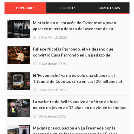
POPULARES
RECIENTES
COMENTADAS
Misterio en el corazón de Oviedo: una joven
aparece muerta dentro del ascensor de su
edificio y las cámaras captan sus últimos minutos
10 de May de 2026
Fallece Nicolás Parrondo, el valdesano que
convirtió Casa Parrondo en un pedazo de
Asturias en Madrid
30 de Jun de 2026
El ‘Fevemocho’ ya no es solo una chapuza: el
Tribunal de Cuentas cifra en casi 20 millones el
sobrecoste de los trenes que no cabían por los
30 de May de 2026
túneles
La variante de Avilés vuelve a teñirse de luto:
muere un joven de 32 años en un violento choque
frontal
05 de Jun de 2026
Máxima preocupación en La Fresneda por la