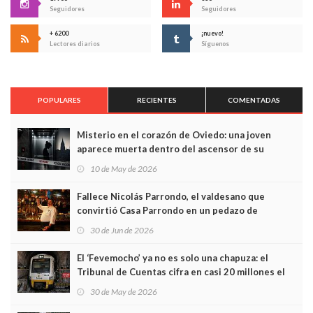
Seguidores
Seguidores
+ 6200
¡nuevo!
Lectores diarios
Síguenos
POPULARES
RECIENTES
COMENTADAS
Misterio en el corazón de Oviedo: una joven
aparece muerta dentro del ascensor de su
edificio y las cámaras captan sus últimos minutos
10 de May de 2026
Fallece Nicolás Parrondo, el valdesano que
convirtió Casa Parrondo en un pedazo de
Asturias en Madrid
30 de Jun de 2026
El ‘Fevemocho’ ya no es solo una chapuza: el
Tribunal de Cuentas cifra en casi 20 millones el
sobrecoste de los trenes que no cabían por los
30 de May de 2026
túneles