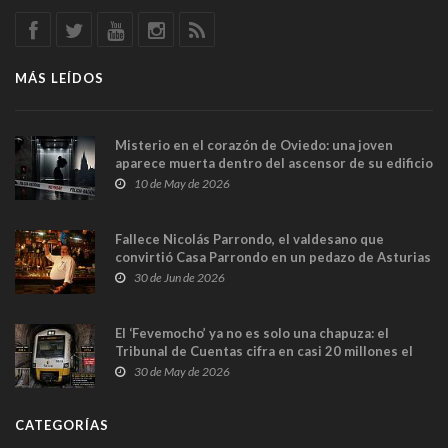
MÁS LEÍDOS
Misterio en el corazón de Oviedo: una joven
aparece muerta dentro del ascensor de su edificio
y las cámaras captan sus últimos minutos
10 de May de 2026
Fallece Nicolás Parrondo, el valdesano que
convirtió Casa Parrondo en un pedazo de Asturias
en Madrid
30 de Jun de 2026
El ‘Fevemocho’ ya no es solo una chapuza: el
Tribunal de Cuentas cifra en casi 20 millones el
sobrecoste de los trenes que no cabían por los
30 de May de 2026
túneles
CATEGORÍAS