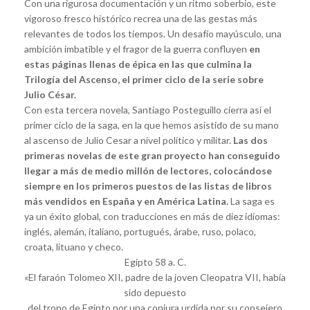
Con una rigurosa documentación y un ritmo soberbio, este
vigoroso fresco histórico recrea una de las gestas más
relevantes de todos los tiempos. Un desafío mayúsculo, una
ambición imbatible y el fragor de la guerra confluyen
en
estas páginas llenas de épica en las que culmina la
Trilogía del Ascenso, el primer ciclo de la serie sobre
Julio César.
Con esta tercera novela, Santiago Posteguillo cierra así el
primer ciclo de la saga, en la que hemos asistido de su mano
al ascenso de Julio Cesar a nivel político y militar.
Las dos
primeras novelas de este gran proyecto han conseguido
llegar a más de medio millón de lectores, colocándose
siempre en los primeros puestos de las listas de libros
más vendidos en España
y en América Latina.
La saga es
ya un éxito global, con traducciones en más de diez idiomas:
inglés, alemán, italiano, portugués, árabe, ruso, polaco,
croata, lituano y checo.
Egipto 58 a. C.
«El faraón Tolomeo XII, padre de la joven Cleopatra VII, había
sido depuesto
del trono de Egipto por una conjura urdida por su consejero