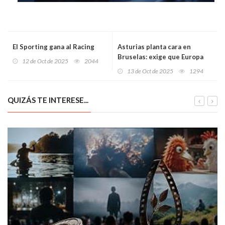
El Sporting gana al Racing
Asturias planta cara en
Bruselas: exige que Europa
12 de Oct de 2025
2044
financie las políticas contra la
13 de Oct de 2025
1294
despoblación rural
QUIZÁS TE INTERESE...