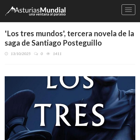
Naveg
'Los tres mundos', tercera novela de la
saga de Santiago Posteguillo
13/10/2025
0
1411