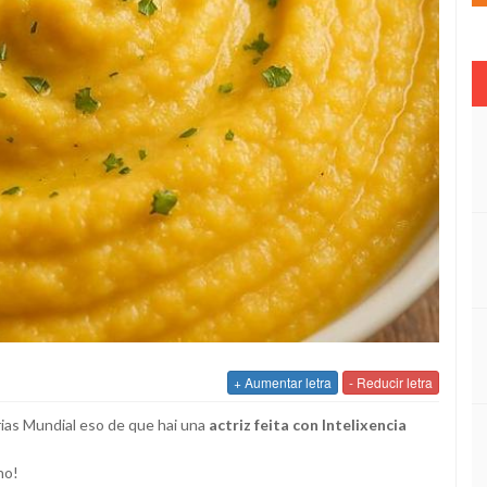
+ Aumentar letra
- Reducir letra
rias Mundial eso de que hai una
actriz feita con Intelixencia
ho!