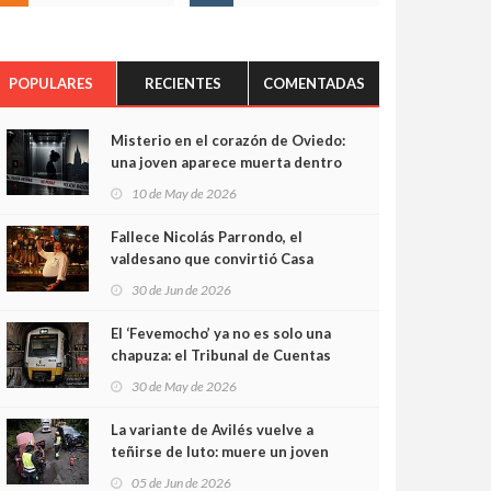
POPULARES
RECIENTES
COMENTADAS
Misterio en el corazón de Oviedo:
una joven aparece muerta dentro
del ascensor de su edificio y las
10 de May de 2026
cámaras captan sus últimos
minutos
Fallece Nicolás Parrondo, el
valdesano que convirtió Casa
Parrondo en un pedazo de
30 de Jun de 2026
Asturias en Madrid
El ‘Fevemocho’ ya no es solo una
chapuza: el Tribunal de Cuentas
cifra en casi 20 millones el
30 de May de 2026
sobrecoste de los trenes que no
cabían por los túneles
La variante de Avilés vuelve a
teñirse de luto: muere un joven
de 32 años en un violento choque
05 de Jun de 2026