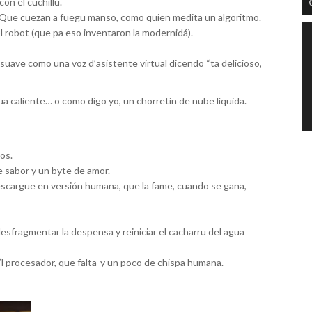
on el cuchillu.
a. Que cuezan a fuegu manso, como quien medita un algoritmo.
l robot (que pa eso inventaron la modernidá).
uave como una voz d’asistente virtual dicendo “ta delicioso,
a caliente… o como digo yo, un chorretín de nube líquida.
tos.
e sabor y un byte de amor.
 descargue en versión humana, que la fame, cuando se gana,
sfragmentar la despensa y reiniciar el cacharru del agua
nta’l procesador, que falta-y un poco de chispa humana.