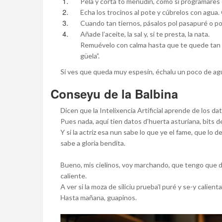
Pela y corta to menudín, como si programares c
Echa los trocinos al pote y cúbrelos con agu
Cuando tan tiernos, pásalos pol pasapuré o po
Añade l’aceite, la sal y, si te presta, la nata.
Remuévelo con calma hasta que te quede tan s
güela”.
Si ves que queda muy espesín, échalu un poco de agu
Conseyu de la Balbina
Dicen que la Intelixencia Artificial aprende de los da
Pues nada, aquí tien datos d’huerta asturiana, bits d
Y si la actriz esa nun sabe lo que ye el fame, que lo
sabe a gloria bendita.
Bueno, mis cielinos, voy marchando, que tengo que de
caliente.
A ver si la moza de siliciu prueba’l puré y se-y calie
Hasta mañana, guapinos.