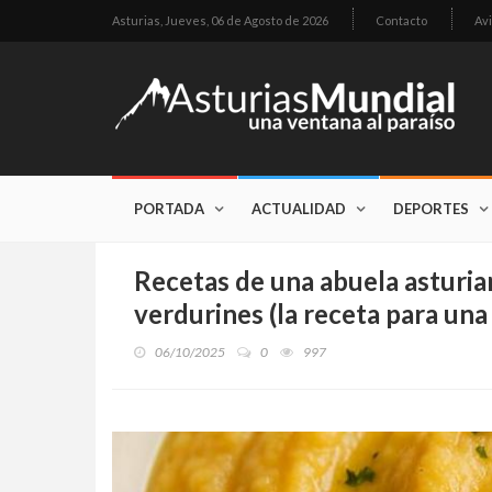
Asturias,
Jueves, 06 de Agosto de 2026
Contacto
Avi
PORTADA
ACTUALIDAD
DEPORTES
Recetas de una abuela asturia
verdurines (la receta para una a
06/10/2025
0
997