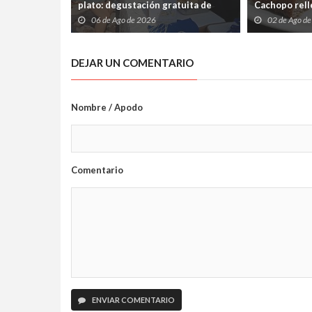
plato: degustación gratuita de
Cachopo relle
merluza a la sidra en el Mercáu
Cabrales (pa
06 de Ago de 2026
02 de Ago d
Marineru
silencio)
DEJAR UN COMENTARIO
Nombre / Apodo
Comentario
ENVIAR COMENTARIO