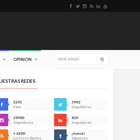
OPINIÓN
UESTRAS REDES
2292
5992
Fans
Seguidores
19900
830
Seguidores
Seguidores
+ 6200
¡nuevo!
Lectores diarios
Síguenos