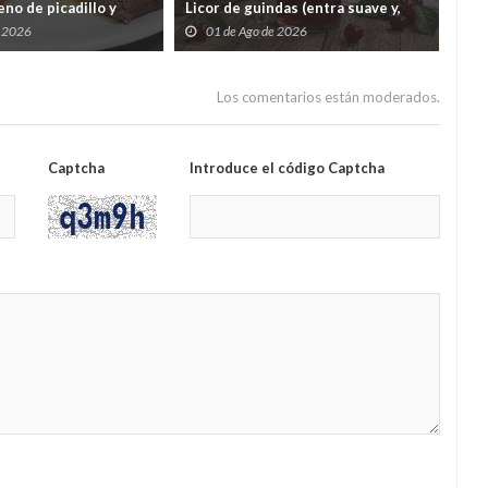
no de picadillo y
Licor de guindas (entra suave y,
un 
ra comer y quedar en
cuando quieres darte cuenta, tas
por
e 2026
01 de Ago de 2026
3
contando secretos familiares de
gas
1962)
Los comentarios están moderados.
Captcha
Introduce el código Captcha