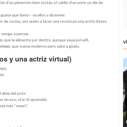
stín d’un pimentón bien tostáu o’l caldín d’un pote un día de
s guasa que fame— va ellos y dícenme:
ot de cocina, yes quien a facer una receta pa una actriz d’eses
 venga, a pensar.
lgo que la alimente por dentro, aunque seya pol wifi.
V
urines
, que suena moderno pero sabe a güelu.
 y una actriz virtual)
ampu.
or.
l alma del pote.
 sin eso, ni la IA aprende).
reza más “smart”.