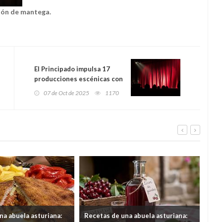
zón de mantega.
El Principado impulsa 17
producciones escénicas con
una inversión de 200.000
07 de Oct de 2025
1170
euros
na abuela asturiana:
Recetas de una abuela asturiana:
El 