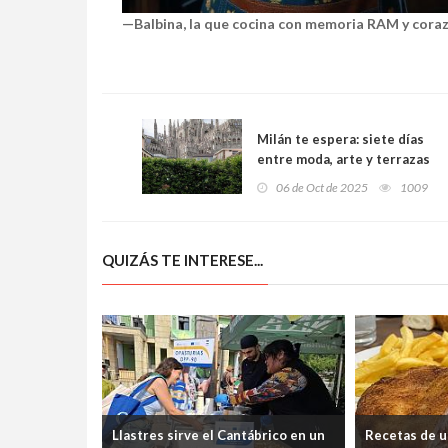
—Balbina, la que cocina con memoria RAM y cora
Milán te espera: siete días
entre moda, arte y terrazas
con vuelo y hotel de lujo
06 de Oct de 2025
1009
incluidos
QUIZÁS TE INTERESE...
Llastres sirve el Cantábrico en un
Recetas de u