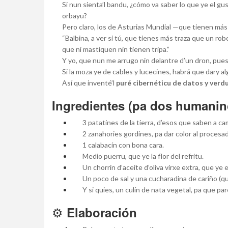
Si nun sienta’l bandu, ¿cómo va saber lo que ye el gu
orbayu?
Pero claro, los de Asturias Mundial —que tienen má
“Balbina, a ver si tú, que tienes más traza que un rob
que ni mastiquen nin tienen tripa.”
Y yo, que nun me arrugo nin delantre d’un dron, pues
Si la moza ye de cables y lucecines, habrá que dary a
Así que inventé’l
puré cibernéticu de datos y verd
Ingredientes (pa dos humaninos
3 patatines de la tierra, d’esos que saben a c
2 zanahories gordines, pa dar color al procesad
1 calabacín con bona cara.
Medio puerru, que ye la flor del refritu.
Un chorrín d’aceite d’oliva virxe extra, que ye e
Un poco de sal y una cucharadina de cariño (que
Y si quies, un culín de nata vegetal, pa que pa
⚙️
Elaboración