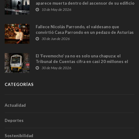
aparece muerta dentro del ascensor de su edificio
y las cámaras captan sus últimos minutos
10 de May de 2026
Fallece Nicolás Parrondo, el valdesano que
convirtió Casa Parrondo en un pedazo de Asturias
en Madrid
30 de Jun de 2026
El ‘Fevemocho’ ya no es solo una chapuza: el
Tribunal de Cuentas cifra en casi 20 millones el
sobrecoste de los trenes que no cabían por los
30 de May de 2026
túneles
CATEGORÍAS
Actualidad
Deportes
Sostenibilidad