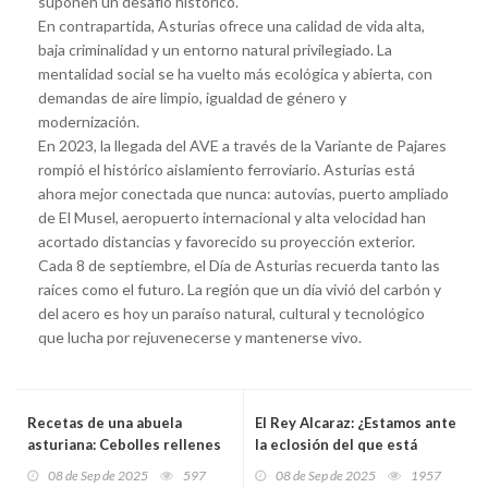
suponen un desafío histórico.
En contrapartida, Asturias ofrece una calidad de vida alta,
baja criminalidad y un entorno natural privilegiado. La
mentalidad social se ha vuelto más ecológica y abierta, con
demandas de aire limpio, igualdad de género y
modernización.
En 2023, la llegada del AVE a través de la Variante de Pajares
rompió el histórico aislamiento ferroviario. Asturias está
ahora mejor conectada que nunca: autovías, puerto ampliado
de El Musel, aeropuerto internacional y alta velocidad han
acortado distancias y favorecido su proyección exterior.
Cada 8 de septiembre, el Día de Asturias recuerda tanto las
raíces como el futuro. La región que un día vivió del carbón y
del acero es hoy un paraíso natural, cultural y tecnológico
que lucha por rejuvenecerse y mantenerse vivo.
Recetas de una abuela
El Rey Alcaraz: ¿Estamos ante
asturiana: Cebolles rellenes
la eclosión del que está
del Entrego (pa celebrar
llamado a ser el mejor tenista
08 de Sep de 2025
597
08 de Sep de 2025
1957
d’hesté fiesta como Dios
de la historia?