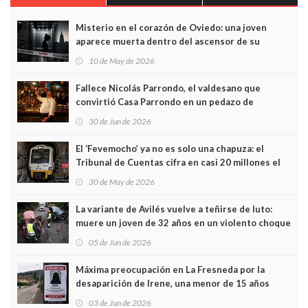
Misterio en el corazón de Oviedo: una joven
aparece muerta dentro del ascensor de su
edificio y las cámaras captan sus últimos minutos
10 de May de 2026
Fallece Nicolás Parrondo, el valdesano que
convirtió Casa Parrondo en un pedazo de
Asturias en Madrid
30 de Jun de 2026
El ‘Fevemocho’ ya no es solo una chapuza: el
Tribunal de Cuentas cifra en casi 20 millones el
sobrecoste de los trenes que no cabían por los
30 de May de 2026
túneles
La variante de Avilés vuelve a teñirse de luto:
muere un joven de 32 años en un violento choque
frontal
05 de Jun de 2026
Máxima preocupación en La Fresneda por la
desaparición de Irene, una menor de 15 años
03 de Jun de 2026